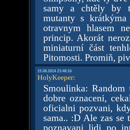
samy a chtěly by t
mutanty s krátkýma 
otravnym hlasem ne
princip. Akorát ner
miniaturní část tenh
Pitomosti. Promiň, piv
15.08.2014 23:48:16
HolyKeeper
:
Smoulinka: Random ty
dobre oznaceni, ceka
oficialni pozvani, kd
sama.. :D Ale zas se 
poznavani lidi po in