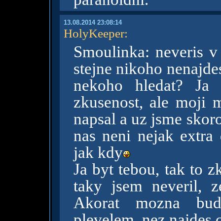
13.08.2014 23:08:14
HolyKeeper
:
Smoulinka: neveris v
stejne nikoho nenajde
nekoho hledat? Ja
zkusenost, ale moji 
napsal a uz jsme skoro
nas neni nejak extra 
jak kdy
Ja byt tebou, tak to z
taky jsem neveril, z
Akorat mozna bud
plevelem, nez najdes c