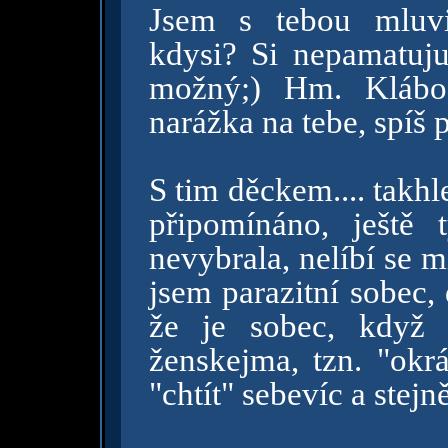
Jsem s tebou mluvi
kdysi? Si nepamatuju
možný;) Hm. Klábos
narážka na tebe, spíš 
S tim děckem.... takhle
připomínáno, ještě 
nevybrala, nelíbí se m
jsem parazitní sobec, 
že je sobec, když
ženskejma, tzn. "okr
"chtít" sebevíc a stejn