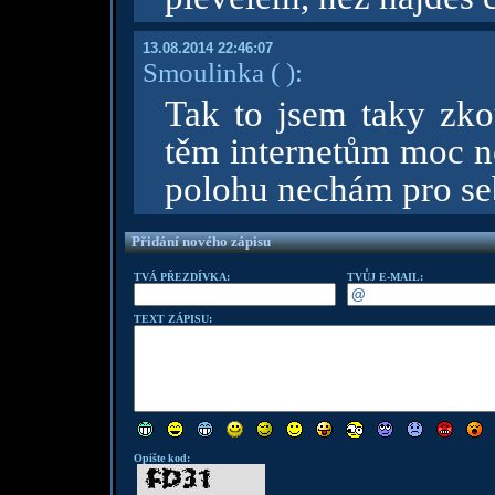
13.08.2014 22:46:07
Smoulinka
( )
:
Tak to jsem taky zko
těm internetům moc ne
polohu nechám pro seb
Přidání nového zápisu
TVÁ PŘEZDÍVKA:
TVŮJ E-MAIL:
TEXT ZÁPISU:
Opište kod: