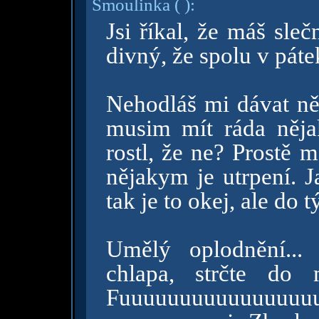
Smoulinka
( )
:
Jsi říkal, že máš sle
divný, že spolu v pátek
Nehodláš mi dávat ně
musim mít ráda něja
rostl, že ne? Prostě m
nějakym je utrpení. J
tak je to okej, ale do 
Umělý oplodnění... 
chlapa, strčte do
Fuuuuuuuuuuuuuuuu