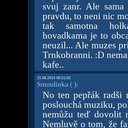
svuj zanr. Ale sama
pravdu, to neni nic mo
tak samotna hol
hovadkama je to obc
neuzil... Ale muzes pr
Trnkobranni. :D nemam
kafe..
15.08.2014 08:21:02
Smoulinka
( )
:
No ten pepřák radši
poslouchá muziku, pok
nemůžu teď dovolit
Nemluvě o tom, že fa