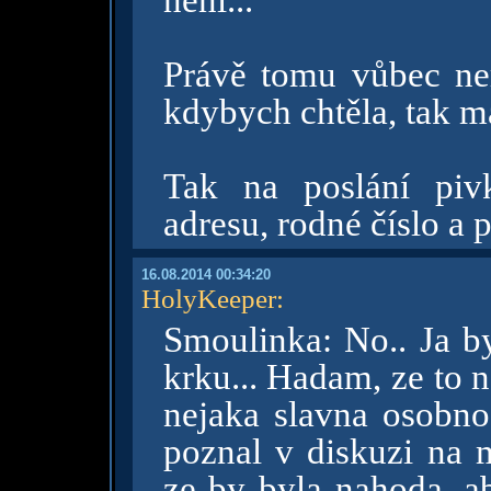
není...
Právě tomu vůbec ner
kdybych chtěla, tak m
Tak na poslání piv
adresu, rodné číslo a
16.08.2014 00:34:20
HolyKeeper
:
Smoulinka: No.. Ja by
krku... Hadam, ze to
nejaka slavna osobno
poznal v diskuzi na 
ze by byla nahoda, a