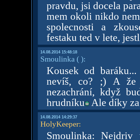
pravdu, jsi docela pa
mem okoli nikdo nema.
spolecnosti a zkou
festaku ted v lete, je
14.08.2014 15:48:18
Smoulinka
( )
:
Kousek od baráku...
nevíš, co? ;) A že
nezachrání, když bu
hrudníku
Ale díky za
14.08.2014 14:29:37
HolyKeeper
:
Smoulinka: Nejdriv j