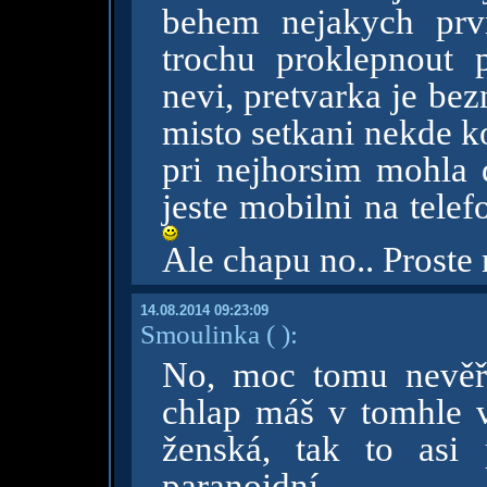
behem nejakych prv
trochu proklepnout 
nevi, pretvarka je bez
misto setkani nekde k
pri nejhorsim mohla 
jeste mobilni na tele
Ale chapu no.. Proste
14.08.2014 09:23:09
Smoulinka
( )
:
No, moc tomu nevěř
chlap máš v tomhle v
ženská, tak to asi
paranoidní.