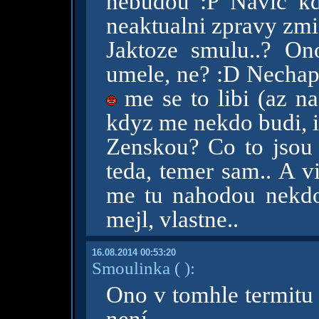
nebudou :P Navic kd
neaktualni zpravy zmizi
Jaktoze smulu..? On
umele, ne? :D Nechapu
me se to libi (az na
kdyz me nekdo budi, i
Zenskou? Co to jsou z
teda, temer sam.. A v
me tu nahodou nekdo
mejl, vlastne..
16.08.2014 00:53:20
Smoulinka
( )
:
Ono v tomhle termitu 