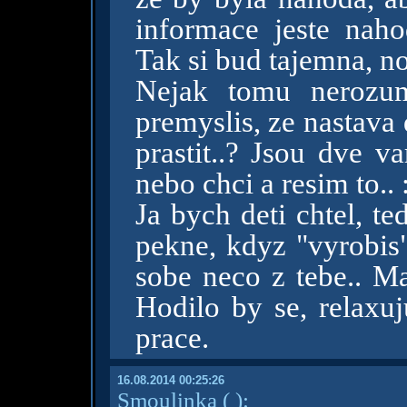
informace jeste nah
Tak si bud tajemna, no
Nejak tomu nerozum
premyslis, ze nastava 
prastit..? Jsou dve v
nebo chci a resim to..
Ja bych deti chtel, te
pekne, kdyz "vyrobis
sobe neco z tebe.. Ma
Hodilo by se, relaxuj
prace.
16.08.2014 00:25:26
Smoulinka
( )
: