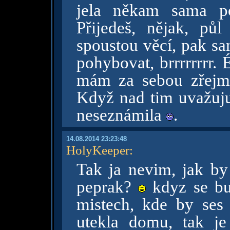
jela někam sama po
Přijedeš, nějak, pů
spoustou věcí, pak sa
pohybovat, brrrrrrrr.
mám za sebou zřejmě
Když nad tim uvažuju,
neseznámila
.
14.08.2014 23:23:48
HolyKeeper
:
Tak ja nevim, jak by 
peprak?
kdyz se bu
mistech, kde by ses
utekla domu, tak j