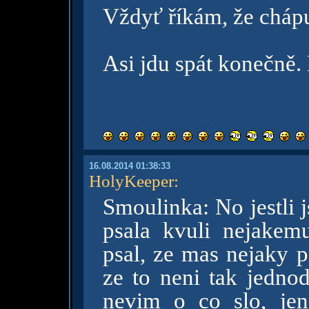
Vždyť říkám, že chápu,
Asi jdu spát konečně.
16.08.2014 01:38:33
HolyKeeper
:
Smoulinka: No jestli js
psala kvuli nejake
psal, ze mas nejaky 
ze to neni tak jednod
nevim o co slo, je