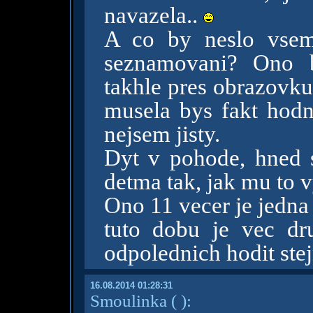
navazela..
A co by neslo vsem
seznamovani? Ono b
takhle pres obrazovku
musela bys fakt hodne
nejsem jisty.
Dyt v pohode, hned s
detma tak, jak mu to 
Ono 11 vecer je jedna 
tuto dobu je vec dr
odpolednich hodit stej
16.08.2014 01:28:31
Smoulinka
( )
: