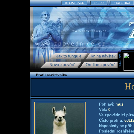
REGISTRACE
TABLO
STATISTIKA
Profil návštěvníka
Ho
Pohlaví:
muž
Věk:
0
Ve zpovědnici půs
Číslo profilu:
6311
Naposledy se přihl
Poslední rozhřešen