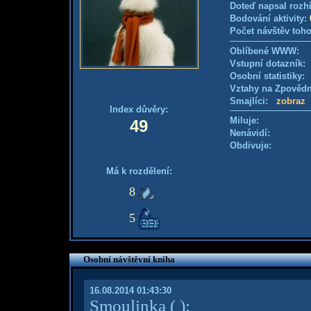
Doteď napsal rozh
Bodování aktivity:
Počet návštěv toho
Oblíbené WWW:
Vstupní dotazník
Osobní statistiky
Vztahy na Zpověd
Smajlíci:
zobraz
Index důvěry:
Miluje:
49
Nenávidí:
Obdivuje:
Má k rozdělení:
8
5
Osobní návštěvní kniha
16.08.2014 01:43:30
Smoulinka
( )
: