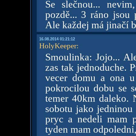
Se slečnou... nevim
pozdě... 3 ráno jsou 
Ale každej má jinačí 
16.08.2014 01:21:12
HolyKeeper
:
Smoulinka: Jojo... Al
zas tak jednoduche. P
vecer domu a ona u 
pokrocilou dobu se s
temer 40km daleko. Na
sobotu jako jedninou
pryc a nedeli mam pu
tyden mam odpoledni,