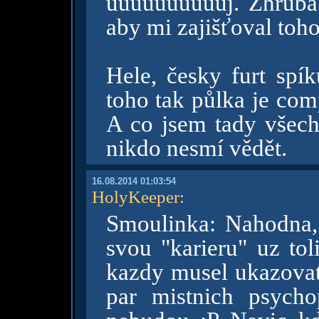
uuuuuuuuuuj. Zhruba 
aby mi zajišťoval toh
Hele, česky furt spík
toho tak půlka je com
A co jsem tady všechn
nikdo nesmí vědět.
16.08.2014 01:03:54
HolyKeeper
:
Smoulinka: Nahodna, 
svou "karieru" uz tol
kazdy musel ukazovat 
par mistnich psycho