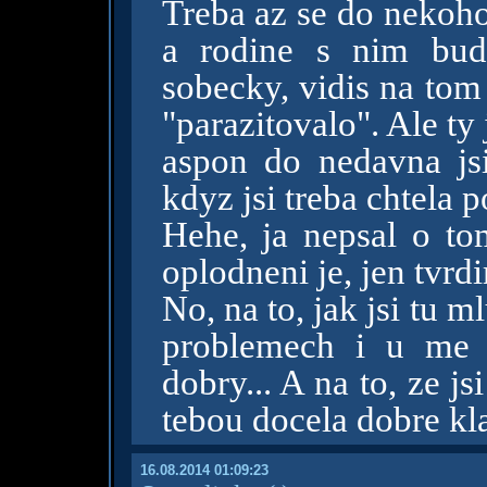
Treba az se do nekoho 
a rodine s nim bud
sobecky, vidis na tom
"parazitovalo". Ale ty
aspon do nedavna js
kdyz jsi treba chtela 
Hehe, ja nepsal o to
oplodneni je, jen tvr
No, na to, jak jsi tu 
problemech i u me v
dobry... A na to, ze j
tebou docela dobre kla
16.08.2014 01:09:23