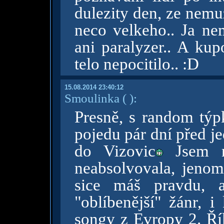
dulezity den, ze nemu
neco velkeho.. Ja ne
ani paralyzer.. A ku
telo nepocitilo.. :D
15.08.2014 23:40:12
Smoulinka
( )
:
Presně, s random týp
pojedu pár dní před j
do Vizovic
Jsem ne
neabsolvovala, jenom
sice máš pravdu, a
"oblíbenější" žánr, i
songy z Evropy 2. Ří