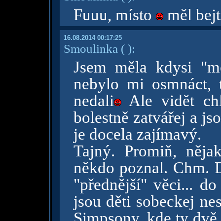
Fuuu, místo
měl bejt 
16.08.2014 00:17:25
Smoulinka
( )
:
Jsem měla kdysi "mo
nebylo mi osmnáct, 
nedali
Ale vidět chl
bolestně zatvářej a j
je docela zajímavý.
Tajný. Promiň, něja
někdo poznal. Chm. D
"přednější" věci... do
jsou děti sobeckej ne
Simpsony, kde ty dvě 