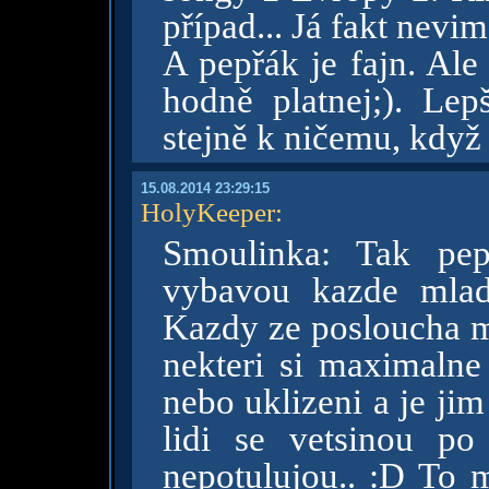
případ... Já fakt nevim
A pepřák je fajn. Ale
hodně platnej;). Lepš
stejně k ničemu, když
15.08.2014 23:29:15
HolyKeeper
:
Smoulinka: Tak pe
vybavou kazde mla
Kazdy ze posloucha mu
nekteri si maximalne
nebo uklizeni a je ji
lidi se vetsinou po
nepotulujou.. :D To 