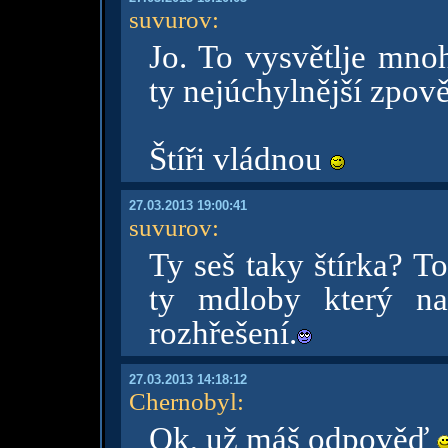
suvurov
:
Jo. To vysvětlje mnoh
ty nejúchylnější zpově
Štíři vládnou
27.03.2013 19:00:41
suvurov
:
Ty seš taky štírka? T
ty mdloby který na
rozhřešení.
27.03.2013 14:18:12
Chernobyl
:
Ok, už máš odpověď