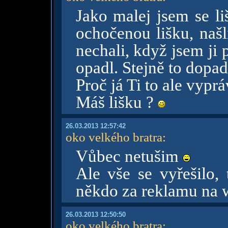
Jako malej jsem se l
ochočenou lišku, našli
nechali, když jsem ji 
opadl. Stejně to dopad
Proč já Ti to ale vypr
Máš lišku ?
26.03.2013 12:57:42
oko velkého bratra
:
Vůbec netušim
Ale vše se vyřešilo, 
někdo za reklamu na 
26.03.2013 12:50:50
oko velkého bratra
: