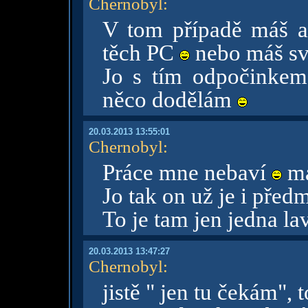
Chernobyl
:
V tom případě máš as
těch PC
nebo máš sv
Jo s tím odpočinkem
něco dodělám
20.03.2013 13:55:01
Chernobyl
:
Práce mne nebaví
má
Jo tak on už je i pře
To je tam jen jedna l
20.03.2013 13:47:27
Chernobyl
:
jistě " jen tu čekám",