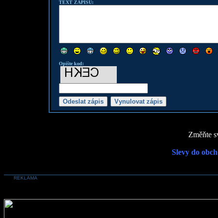
TEXT ZÁPISU:
Opište kod:
Změňte sv
Slevy do obch
REKLAMA