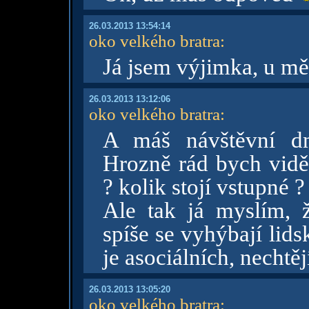
26.03.2013 13:54:14
oko velkého bratra
:
Já jsem výjimka, u mě 
26.03.2013 13:12:06
oko velkého bratra
:
A máš návštěvní dn
Hrozně rád bych viděl
? kolik stojí vstupné 
Ale tak já myslím, ž
spíše se vyhýbají lid
je asociálních, nechtěj
26.03.2013 13:05:20
oko velkého bratra
: