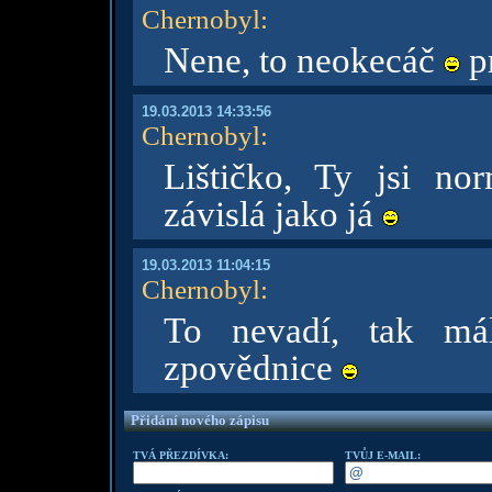
Chernobyl
:
Nene, to neokecáč
pr
19.03.2013 14:33:56
Chernobyl
:
Lištičko, Ty jsi no
závislá jako já
19.03.2013 11:04:15
Chernobyl
:
To nevadí, tak má
zpovědnice
Přidání nového zápisu
TVÁ PŘEZDÍVKA:
TVŮJ E-MAIL: