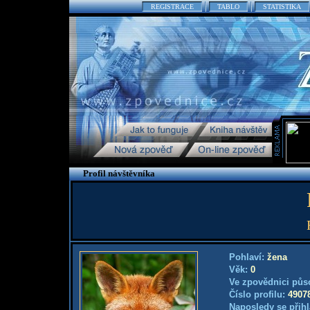
REGISTRACE
TABLO
STATISTIKA
Profil návštěvníka
Pohlaví:
žena
Věk:
0
Ve zpovědnici půs
Číslo profilu:
4907
Naposledy se přihl