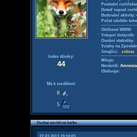
Poslední rozhřešen
Doteď napsal rozh
Bodování aktivity:
Počet návštěv toho
Oblíbené WWW:
Vstupní dotazník
Osobní statistiky
Vztahy na Zpověd
Smajlíci:
zobraz
Index důvěry:
Miluje:
44
Nenávidí:
Amnesia
Obdivuje:
Má k rozdělení:
8
5
Osobní návštěvní kniha
27.03.2013 19:10:03