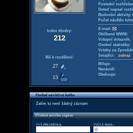
Poslední rozhřešen
Doteď napsal rozh
Bodování aktivity:
Počet návštěv toho
E-mail:
Index důvěry:
Oblíbené WWW:
212
Vstupní dotazník
Osobní statistiky
Vztahy na Zpověd
Smajlíci:
zobraz
Má k rozdělení:
Miluje:
27
Nenávidí:
Obdivuje:
13
Osobní návštěvní kniha
Zatím tu není žádný záznam
Přidání nového zápisu
TVÁ PŘEZDÍVKA:
TVŮJ E-MAIL: