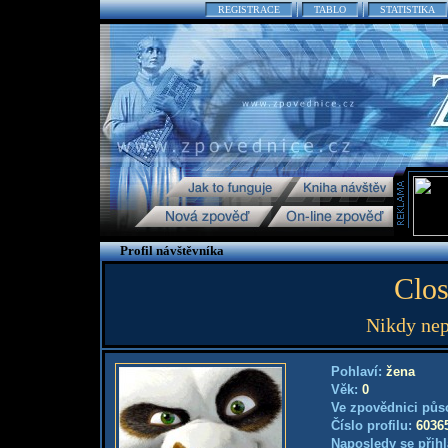
REGISTRACE
TABLO
STATISTIKA
Profil návštěvníka
Clos
Nikdy nepr
Pohlaví:
žena
Věk:
0
Ve zpovědnici půs
Číslo profilu:
6036
Naposledy se přihl