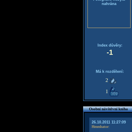
nahrána
Index důvěry:
-1
Má k rozdělení:
2
1
Osobní návštěvní kniha
26.10.2011 11:27:09
Hmmhator
: