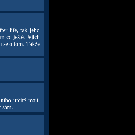
er life, tak jeho
m co ještě. Jejich
ví se o tom. Takže
ního určitě mají,
ý sám.