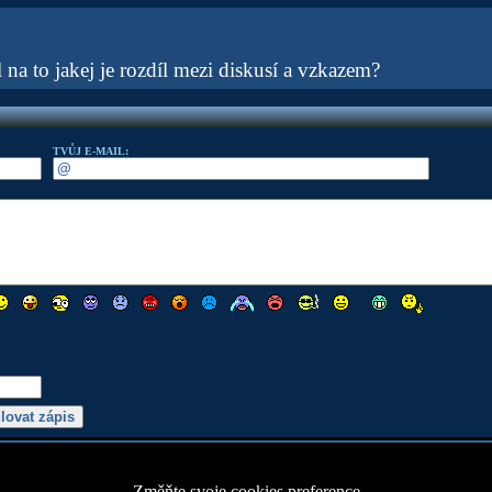
el na to jakej je rozdíl mezi diskusí a vzkazem?
TVŮJ E-MAIL:
Změňte svoje cookies preference