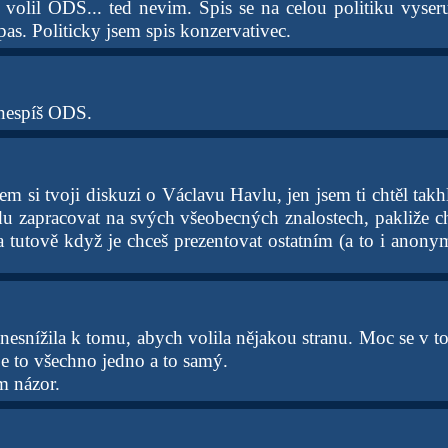
 volil ODS... ted nevim. Spis se na celou politiku vyser
pas. Politicky jsem spis konzervativec.
 nespíš ODS.
sem si tvoji diskuzi o Václavu Havlu, jen jsem ti chtěl takh
u zapracovat na svých všeobecných znalostech, pakliže c
a tutově když je chceš prezentovat ostatním (a to i anonym
nesnížila k tomu, abych volila nějakou stranu. Moc se v 
je to všechno jedno a to samý.
m názor.