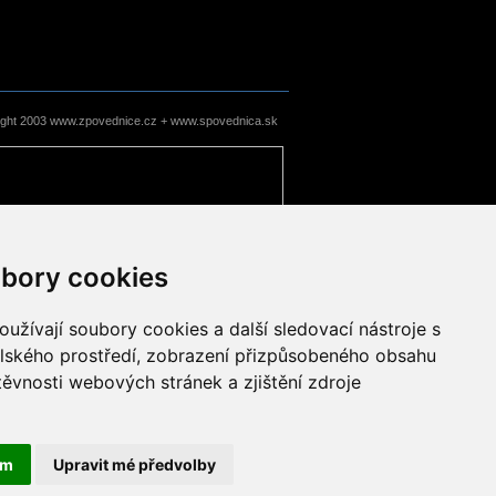
ight 2003 www.zpovednice.cz + www.spovednica.sk
bory cookies
užívají soubory cookies a další sledovací nástroje s
elského prostředí, zobrazení přizpůsobeného obsahu
těvnosti webových stránek a zjištění zdroje
ám
Upravit mé předvolby