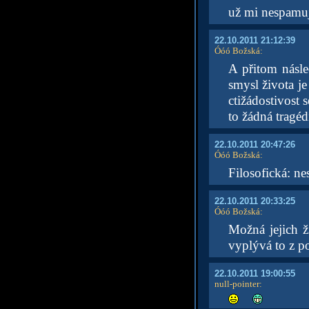
už mi nespamuj
22.10.2011 21:12:39
Óóó Božská
:
A přitom násled
smysl života je
ctižádostivost 
to žádná tragéd
22.10.2011 20:47:26
Óóó Božská
:
Filosofická: n
22.10.2011 20:33:25
Óóó Božská
:
Možná jejich ž
vyplývá to z p
22.10.2011 19:00:55
null-pointer
: