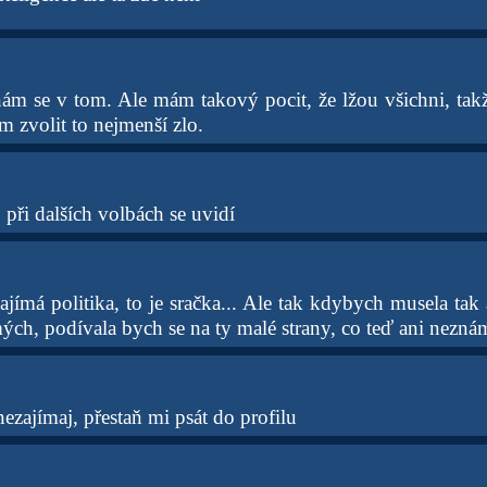
m se v tom. Ale mám takový pocit, že lžou všichni, tak
 zvolit to nejmenší zlo.
 při dalších volbách se uvidí
ímá politika, to je sračka... Ale tak kdybych musela tak 
ch, podívala bych se na ty malé strany, co teď ani neznám
ezajímaj, přestaň mi psát do profilu