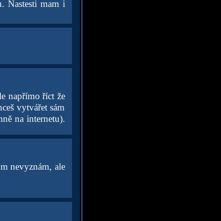
u. Nastesti mam i
le napřímo říct že
hceš vytvářet sám
ně na internetu).
tom nevyznám, ale