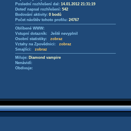
Poslední rozhřešení dal:
14.01.2012 21:31:19
Doteď napsal rozhřešení:
542
Bodování aktivity:
0 bodů
Počet návštěv tohoto profilu:
24767
Oblíbené WWW:
Vstupní dotazník: Ještě nevyplnil
Osobní statistiky:
zobraz
Vztahy na Zpovědnici:
zobraz
Smajlíci:
zobraz
Miluje:
Diamond vampire
Nenávidí:
Obdivuje: