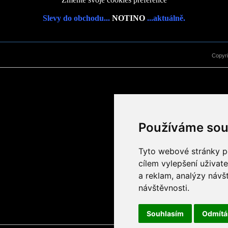
Slevy do obchodu...
NOTINO
...aktuálně.
Copyr
Používáme sou
Tyto webové stránky po
cílem vylepšení uživat
a reklam, analýzy návš
návštěvnosti.
Souhlasím
Odmít