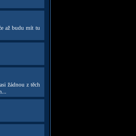
že až budu mít tu
asi žádnou z těch
...