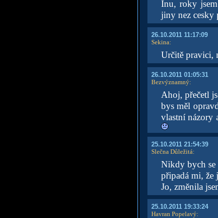
Inu, roky jsem
jiny nez cesky 
26.10.2011 11:17:09
Sekina
:
Určitě pravici,
26.10.2011 01:05:31
Bezvýznamný
:
Ahoj, přečetl j
bys měl opravd
vlastní názory 
25.10.2011 21:54:39
Slečna Důležitá
:
Nikdy bych se 
připadá mi, že 
Jo, změnila jse
25.10.2011 19:33:24
Havran Popelavý
: