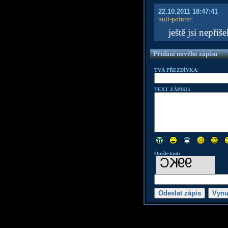
22.10.2011 18:47:41
null-pointer
:
ještě jsi nepřiš
Přidání nového zápisu
TVÁ PŘEZDÍVKA:
TEXT ZÁPISU:
Opište kod: