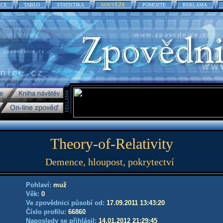
ACE
TABLO
STATISTIKA
SOUTĚŽE
POMOZTE
REKLAMA
Theory-of-Relativity
Demence, hloupost, pokrytectví
Pohlaví:
muž
Věk:
0
Ve zpovědnici působí od:
17.09.2011 13:43:20
Číslo profilu:
66860
Naposledy se přihlásil:
14.01.2012 21:29:45