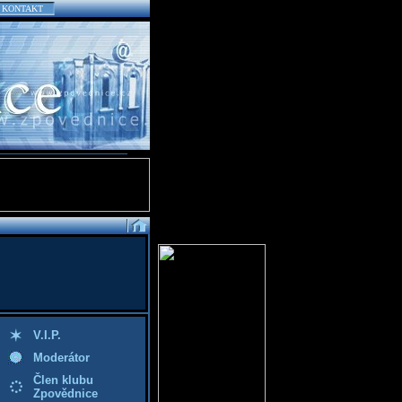
KONTAKT
V.I.P.
Moderátor
Člen klubu
Zpovědnice