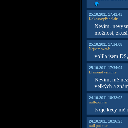
25.10.2011 17:41:43
KokosovyPanelak
:
Nevím, nevyzná
možnost, zkusím
25.10.2011 17:34:08
Nejsem svatá
:
volila jsem DS,
25.10.2011 17:34:04
Diamond vampire
:
Nevím, mě nezaj
velkých a známý
24.10.2011 18:32:02
null-pointer
:
tvoje kecy mě n
24.10.2011 18:26:23
null-pointer
: