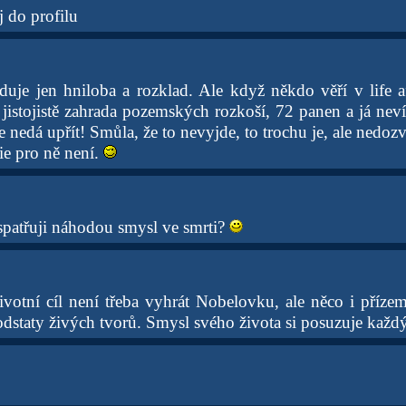
 do profilu
uje jen hniloba a rozklad. Ale když někdo věří v life aft
 jistojistě zahrada pozemských rozkoší, 72 panen a já neví
se nedá upřít! Smůla, že to nevyjde, to trochu je, ale nedoz
ie pro ně není.
espatřuji náhodou smysl ve smrti?
ivotní cíl není třeba vyhrát Nobelovku, ale něco i přízem
odstaty živých tvorů. Smysl svého života si posuzuje každ