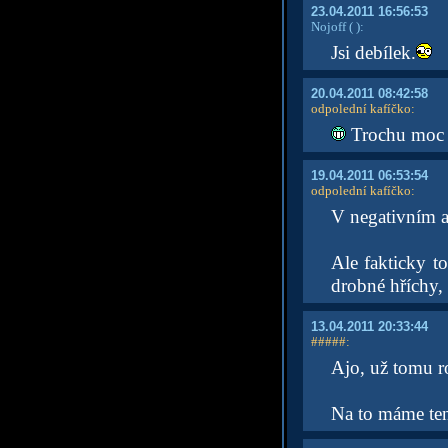
23.04.2011 16:56:53
Nojoff
( )
:
Jsi debílek.
20.04.2011 08:42:58
odpolední kafíčko
:
Trochu moc st
19.04.2011 06:53:54
odpolední kafíčko
:
V negativním a
Ale fakticky t
drobné hříchy, 
13.04.2011 20:33:44
#####
:
Ajo, už tomu r
Na to máme ten 