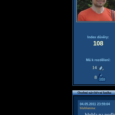
Index důvěry:
108
Má k rozdělení:
14
8
Osobní návštěvní kniha
04.05.2011 23:59:04
blublanina
:
blubla na podl