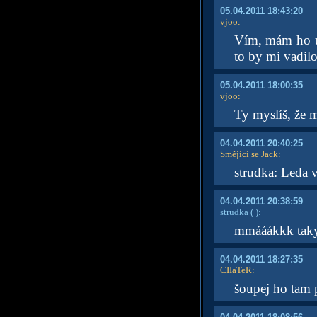
05.04.2011 18:43:20
vjoo
:
Vím, mám ho už 
to by mi vadil
05.04.2011 18:00:35
vjoo
:
Ty myslíš, že 
04.04.2011 20:40:25
Smějící se Jack
:
strudka: Leda 
04.04.2011 20:38:59
strudka
( )
:
mmááákkk taky
04.04.2011 18:27:35
CIIaTeR
:
šoupej ho tam 