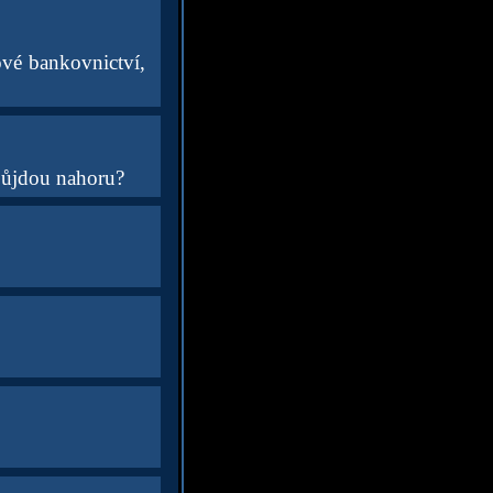
ové bankovnictví,
půjdou nahoru?