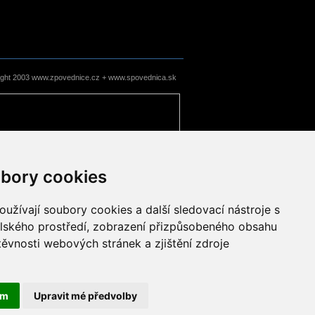
ight 2003 www.zpovednice.cz + www.spovednica.sk
bory cookies
užívají soubory cookies a další sledovací nástroje s
elského prostředí, zobrazení přizpůsobeného obsahu
těvnosti webových stránek a zjištění zdroje
ám
Upravit mé předvolby