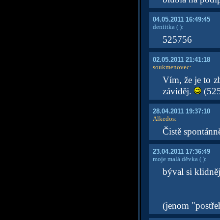
04.05.2011 16:49:45
deniitka
( )
:
525756
02.05.2011 21:41:18
soukmenovec
:
Vím, že je to z
záviděj.
(525
28.04.2011 19:37:10
Alkedos
:
Čistě spontánn
23.04.2011 17:36:49
moje malá děvka
( )
:
býval si klidně
(jenom "postřeh