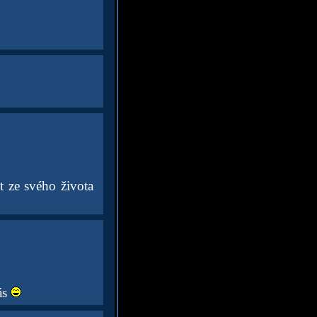
t ze svého života
ás