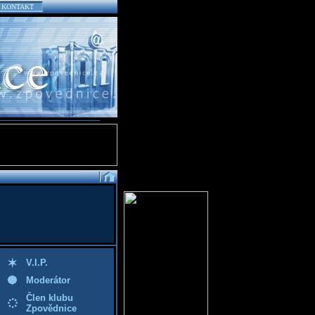
KONTAKT
V.I.P.
Moderátor
Člen klubu
Zpovědnice