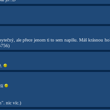
bytečný, ale přece jenom ti to sem napíšu. Máš krásnou hol
756)
ě.
jší
". nic víc.)