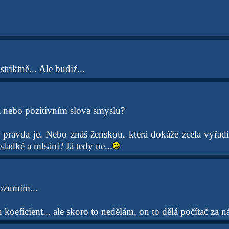
riktně... Ale budiž...
 nebo pozitivním slova smyslu?
o pravda je. Nebo znáš ženskou, která dokáže zcela vyřadi
sladké a mlsání? Já tedy ne...
ozumím...
koeficient... ale skoro to nedělám, on to dělá počítač za n