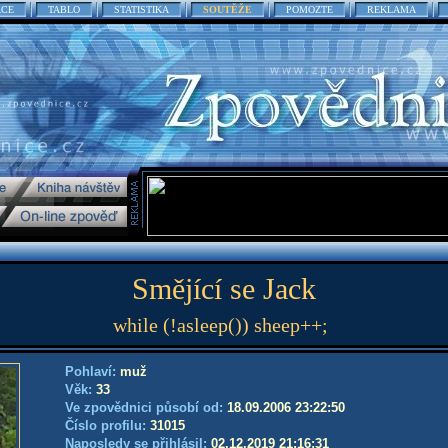
ACE
TABLO
STATISTIKA
SOUTĚŽE
POMOZTE
REKLAMA
Smějící se Jack
while (!asleep()) sheep++;
Pohlaví:
muž
Věk:
33
Ve zpovědnici působí od:
18.09.2006 23:22:50
Číslo profilu:
31015
Naposledy se přihlásil:
02.12.2019 21:16:31