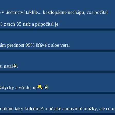
v účetnictví takhle... každopádně nechápu, cos počítal
% z těch 35 tisíc a připočítal je
vám přednost 99% šťávě z aloe vera.
i ustál
.
ždycky a všude, ne
.
 koukám taky koleduješ o nějaké anonymní urážky, ale co u