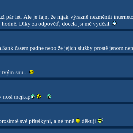
pár let. Ale je fajn, že nijak výrazně nezměnili internet
o hodně. Díky za odpověď, docela jsi mě vyděsil.
mBank časem padne nebo že jejich služby prostě jenom ne
v tvým snu...
 nosí mejkap
prosimtě své přítelkyni, a né mně
děkuji