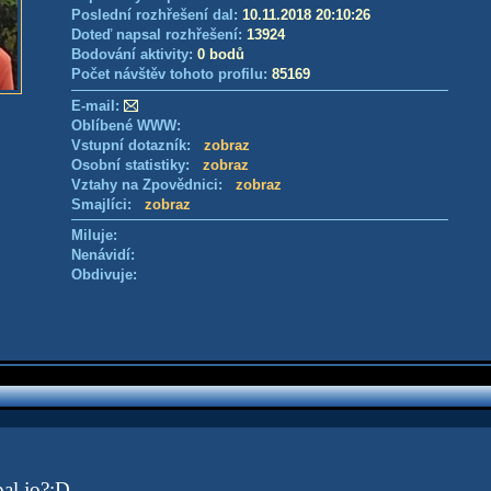
Poslední rozhřešení dal:
10.11.2018 20:10:26
Doteď napsal rozhřešení:
13924
Bodování aktivity:
0 bodů
Počet návštěv tohoto profilu:
85169
E-mail:
Oblíbené WWW:
Vstupní dotazník:
zobraz
Osobní statistiky:
zobraz
Vztahy na Zpovědnici:
zobraz
Smajlíci:
zobraz
Miluje:
Nenávidí:
Obdivuje:
pal jo?:D