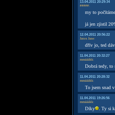
13.04.2011 20:29:34
#####
:
my to počítáme 
já jen zjistil 20
12.04.2011 20:56:22
Jatox Jane
:
dřív jo, ted dá
11.04.2011 20:32:27
mmááákk
:
Dobrá tedy, to s
11.04.2011 20:28:32
mmááákk
:
To jsem snad v
11.04.2011 19:26:56
mmááákk
:
Díky
. Ty si