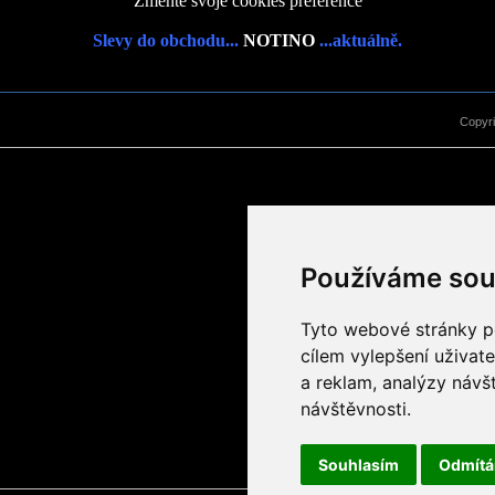
Změňte svoje cookies preference
Slevy do obchodu...
NOTINO
...aktuálně.
Copyr
Používáme sou
Tyto webové stránky po
cílem vylepšení uživat
a reklam, analýzy návš
návštěvnosti.
Souhlasím
Odmít