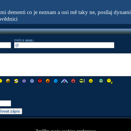
 mi dementi co je neznam a oni mě taky ne, posílaj dynam
ovědnici
TVŮJ E-MAIL: