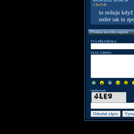
04.04.2011 18:08:56
CIIaTeR
:
to miluju když
nežer tak tu zp
Přidání nového zápisu
TVÁ PŘEZDÍVKA:
TEXT ZÁPISU:
Opište kod: