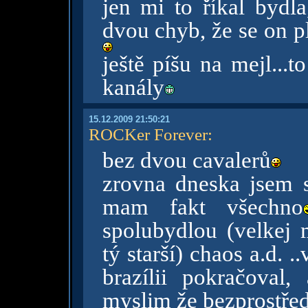
jen mi to říkal bydl
dvou chyb, že se on p
ještě píšu na mejl...
kanály
15.12.2009 21:50:21
ROCKer Forever
:
bez dvou cavalerů
zrovna dneska jsem si
mam fakt všechno
spolubydlou (velkej m
tý starší) chaos a.d. 
brazílii pokračoval, 
myslim že bezprostřed