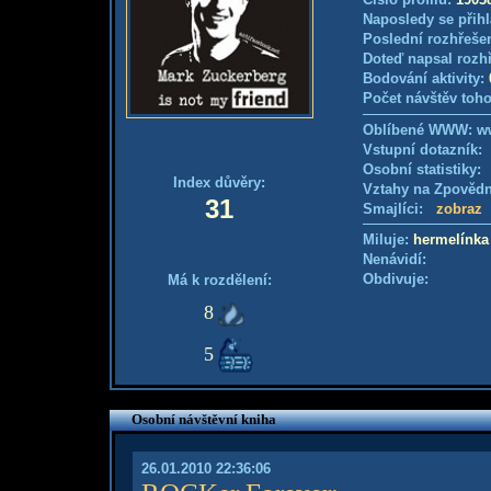
Naposledy se přihl
Poslední rozhřešen
Doteď napsal rozh
Bodování aktivity:
Počet návštěv toho
Oblíbené WWW: ww
Vstupní dotazník
Osobní statistiky
Index důvěry:
Vztahy na Zpověd
31
Smajlíci:
zobraz
Miluje:
hermelínka
Nenávidí:
Obdivuje:
Má k rozdělení:
8
5
Osobní návštěvní kniha
26.01.2010 22:36:06