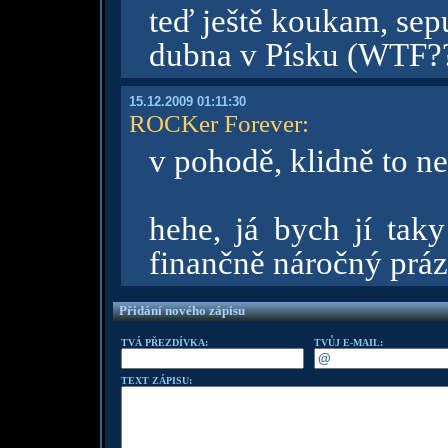
teď ještě koukam, sepu
dubna v Písku (WTF??
15.12.2009 01:11:30
ROCKer Forever
:
v pohodě, klidně to n
hehe, já bych jí taky
finančně náročný práz
Přidání nového zápisu
TVÁ PŘEZDÍVKA:
TVŮJ E-MAIL:
TEXT ZÁPISU: