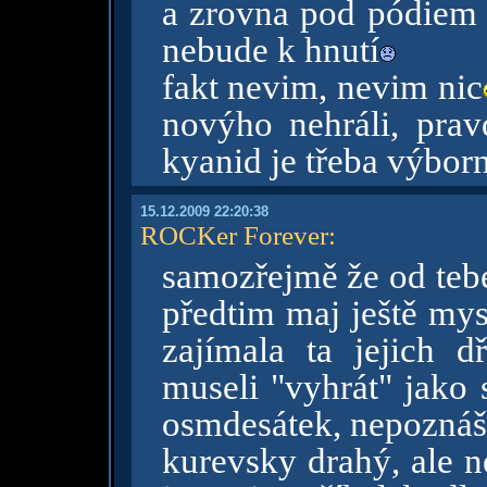
a zrovna pod pódiem j
nebude k hnutí
fakt nevim, nevim nic
novýho nehráli, prav
kyanid je třeba výbor
15.12.2009 22:20:38
ROCKer Forever
:
samozřejmě že od tebe
předtim maj ještě my
zajímala ta jejich dř
museli "vyhrát" jako s
osmdesátek, nepoznáš
kurevsky drahý, ale n