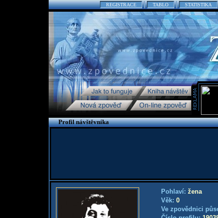
REGISTRACE
TABLO
STATISTIKA
Profil návštěvníka
Pohlaví:
žena
Věk:
0
Ve zpovědnici půs
Číslo profilu:
1903