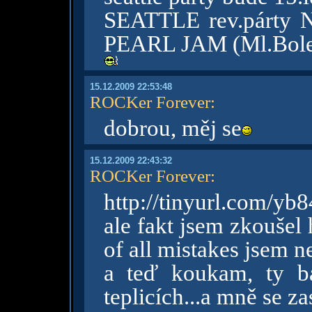
SEATTLE rev.párty 
PEARL JAM (Ml.Boles
15.12.2009 22:53:48
ROCKer Forever
:
dobrou, měj se
15.12.2009 22:43:32
ROCKer Forever
:
http://tinyurl.com/yb
ale fakt jsem zkoušel 
of all mistakes jsem ne
a teď koukam, ty ba
teplicích...a mně se z