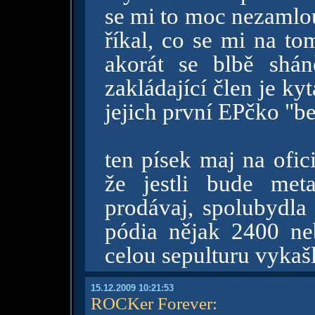
se mi to moc nezamlou
říkal, co se mi na to
akorát se blbě shán
zakládající člen je kyt
jejich první EPčko "be
ten písek maj na ofic
že jestli bude met
prodávaj, spolubydla 
pódia nějak 2400 neb
celou sepulturu vykaš
15.12.2009 10:21:53
ROCKer Forever
: