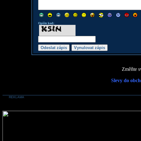
Opište kod:
Změňte sv
Slevy do obch
REKLAMA