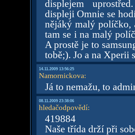
displejem uprostře
displeji Omnie se hod
nějáký malý políčko, 
tam se i na malý políčk
A prostě je to samsung
tobě;). Jo a na Xperii 
14.11.2009 13:56:25
Namornickova
:
Já to nemažu, to adm
08.11.2009 23:38:06
hledačodpovědí
:
419884
Naše třída drží při s