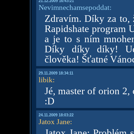
21.12.2009 16:43:21
Nevimnechamsepoddat:
Zdravím. Díky za to, 
Rapidshate program 
a je to s ním mnohem
Díky díky díky! Ud
člověka! Šťatné Váno
29.11.2009 18:34:11
libik
:
Jé, master of orion 2,
:D
24.11.2009 18:03:22
Jatox Jane
:
Jatox Jane: Problém 