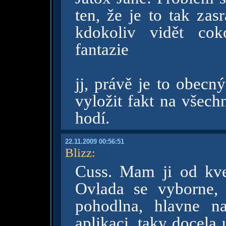
ten, že je to tak za
kdokoliv vidět cok
fantazie
jj, právě je to obecný 
vyložit fakt na všech
hodí.
22.11.2009 00:56:51
Blizz
:
Cuss. Mam ji od kve
Ovlada se vyborne, 
pohodlna, hlavne n
aplikaci, taky docela