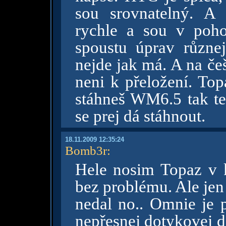
sou srovnatelný. A
rychle a sou v poh
spoustu úprav různej
nejde jak má. A na če
neni k přeložení. Top
stáhneš WM6.5 tak ted
se prej dá stáhnout.
18.11.2009 12:35:24
Bomb3r
:
Hele nosim Topaz v 
bez problému. Ale jen
nedal no.. Omnie je 
nepřesnej dotykovej d