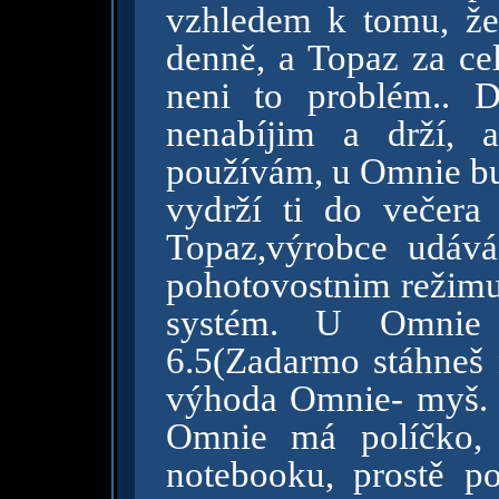
vzhledem k tomu, že
denně, a Topaz za c
neni to problém.. D
nenabíjim a drží, 
používám, u Omnie bud
vydrží ti do večera
Topaz,výrobce udáv
pohotovostnim režimu,
systém. U Omnie
6.5(Zadarmo stáhneš 
výhoda Omnie- myš. 
Omnie má políčko, 
notebooku, prostě p