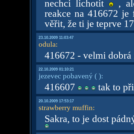
nechci lichotit
, al
reakce na 416672 je 
věřit, že ti je teprve 1
23.10.2009 11:03:47
odula
:
416672 - velmi dobrá
22.10.2009 01:10:21
jezevec pobavený
( )
:
416607
tak to př
20.10.2009 17:53:17
strawberry muffin
:
Sakra, to je dost pádn