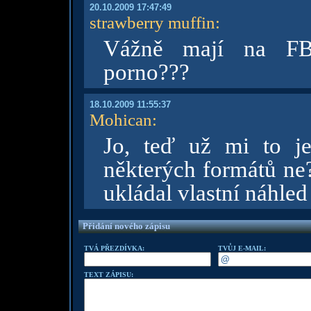
20.10.2009 17:47:49
strawberry muffin
:
Vážně mají na FB 
porno???
18.10.2009 11:55:37
Mohican
:
Jo, teď už mi to je
některých formátů ne
ukládal vlastní náhled
Přidání nového zápisu
TVÁ PŘEZDÍVKA:
TVŮJ E-MAIL:
TEXT ZÁPISU: