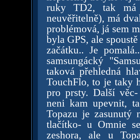
ruky TD2, tak má p
neuvěřitelně), má dvak
problémová, já sem mě
byla GPS, ale spoustě 
začátku.. Je pomalá
samsungácký "Samsu
taková přehledná hl
TouchFlo, to je taky 
pro prsty. Další věc
neni kam upevnit, ta
Topazu je zasunutý n
tlačítko- u Omnie s
zeshora, ale u Top