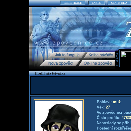
REGISTRACE
TABLO
STATISTIKA
Profil návštěvníka
Pohlaví:
muž
Věk:
27
Ve zpovědnici půs
Číslo profilu:
4783
Naposledy se přihl
Poslední rozhřešen