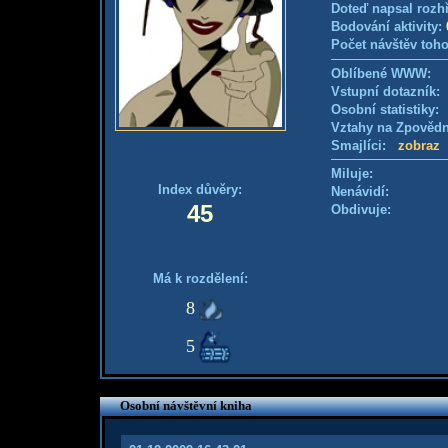
Doteď napsal rozh
Bodování aktivity:
Počet návštěv toho
Oblíbené WWW:
Vstupní dotazník
Osobní statistiky
Vztahy na Zpověd
Smajlíci:
zobraz
Miluje:
Index důvěry:
Nenávidí:
45
Obdivuje:
Má k rozdělení:
8
5
Osobní návštěvní kniha