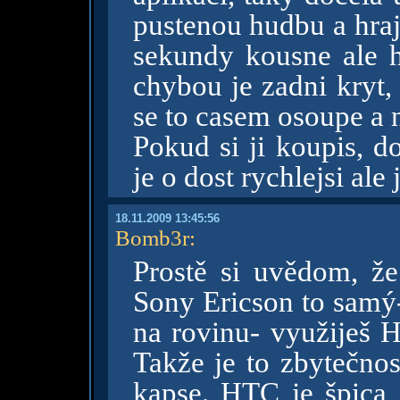
pustenou hudbu a hraj
sekundy kousne ale hn
chybou je zadni kryt,
se to casem osoupe a 
Pokud si ji koupis, d
je o dost rychlejsi ale 
18.11.2009 13:45:56
Bomb3r
:
Prostě si uvědom, 
Sony Ericson to samý-
na rovinu- využiješ H
Takže je to zbytečnos
kapse. HTC je špica,