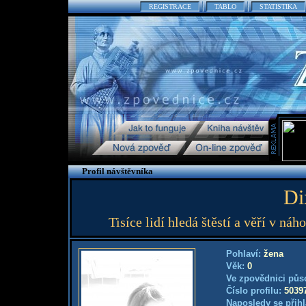
REGISTRACE
TABLO
STATISTIKA
Profil návštěvníka
Di
Tisíce lidí hledá štěstí a věří v náho
Pohlaví:
žena
Věk:
0
Ve zpovědnici půs
Číslo profilu:
5039
Naposledy se přihl