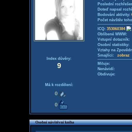
Poslední rozhřešen
Doteď napsal rozh
Bodování aktivity:
Počet návštěv toho
ICQ:
353060384
Oblíbené WWW:
Vstupní dotazník
Osobní statistiky
Vztahy na Zpověd
Smajlíci:
zobraz
Index důvěry:
Miluje:
9
Nenávidí:
Obdivuje:
Má k rozdělení:
0
0
Osobní návštěvní kniha