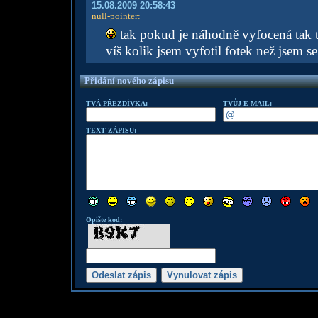
15.08.2009 20:58:43
null-pointer
:
tak pokud je náhodně vyfocená tak t
víš kolik jsem vyfotil fotek než jsem s
Přidání nového zápisu
TVÁ PŘEZDÍVKA:
TVŮJ E-MAIL:
TEXT ZÁPISU:
Opište kod: