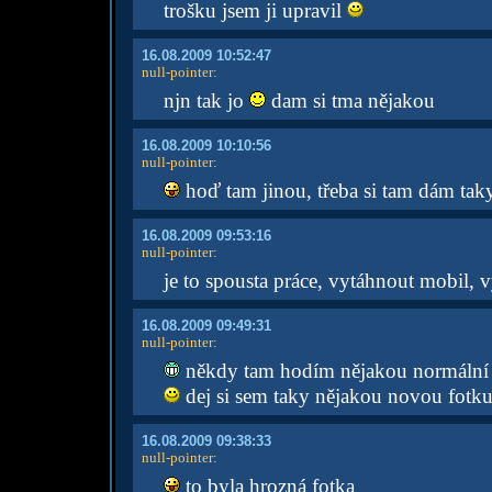
trošku jsem ji upravil
16.08.2009 10:52:47
null-pointer
:
njn tak jo
dam si tma nějakou
16.08.2009 10:10:56
null-pointer
:
hoď tam jinou, třeba si tam dám tak
16.08.2009 09:53:16
null-pointer
:
je to spousta práce, vytáhnout mobil, v
16.08.2009 09:49:31
null-pointer
:
někdy tam hodím nějakou normální 
dej si sem taky nějakou novou fotk
16.08.2009 09:38:33
null-pointer
:
to byla hrozná fotka