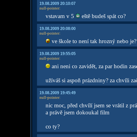
19.08.2009 20:10:07
null-pointer
:
vstavam v 5
eště budeš spát co?
19.08.2009 20:08:00
null-pointer
:
ve škole to není tak hrozný nebo je? 
19.08.2009 19:55:05
null-pointer
:
ani neni co zavidět, za par hodin za
užíváš si aspoň prázdniny? za chvíli za
19.08.2009 19:45:49
null-pointer
:
nic moc, před chvílí jsem se vrátil z pr
a právě jsem dokoukal film
co ty?