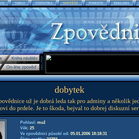
ACE
TABLO
STATISTIKA
SOUTĚŽE
POMOZTE
REKLAMA
dobytek
ovědnice už je dobrá leda tak pro adminy a několik jed
ovi do prdele. Je to škoda, bejval to dobrej diskuzní ser
Pohlaví:
muž
Věk:
25
Ve zpovědnici působí od:
05.01.2006 18:18:31