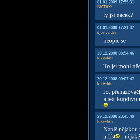
01.01.2009 17:55:31
BI0T0X
:
ty jsi nácek?
01.01.2009 17:21:37
ojos verdes
:
neopic se
30.12.2008 00:54:46
kikiwhite
:
To jsi mohl něc
30.12.2008 00:07:47
kikiwhite
:
Jo, přehazovačk
a teď kupdivu 
29.12.2008 23:45:49
kikiwhite
:
Napiš nějakou v
a číst
...nějak