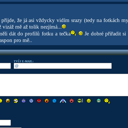
řijde, že já asi vždycky vidím srazy (tedy na fotkách my
hž vizáž mě až tolik nezjímá...
ěli dát do profilů fotku a tečka
Je dobré přiřadit si
aspon pro mě..
TVŮJ E-MAIL: