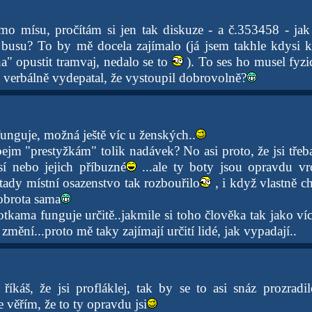
o mísu, pročítám si jen tak diskuze - a č.353458 - jak
busu? To by mě docela zajímalo (já jsem takhle kdysi 
a" opustit tramvaj, nedalo se to
). To ses ho musel fyz
k verbálně vydepatal, že vystoupil dobrovolně?
funguje, možná ještě víc u ženských..
ejm "prestyžkám" tolik nadávek? No asi proto, že jsi třeba
sí nebo jejich příbuzné
...ale ty boty jsou opravdu vr
tady místní osazenstvo tak rozbouřilo
, i když vlastně c
obrota sama
otkama funguje určitě..jakmile si toho člověka tak jako ví
změní...proto mě taky zajímají určití lidé, jak vypadají..
íkáš, že jsi profláklej, tak by se to asi snáz prozradil
e věřím, že to ty opravdu jsi