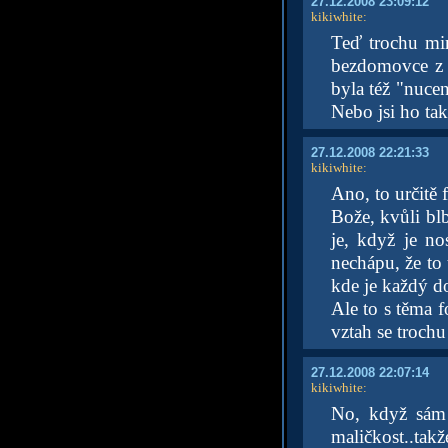
27.12.2008 23:09:12
kikiwhite
:
Teď trochu mim
bezdomovce z 
byla též "nucen
Nebo jsi ho ta
27.12.2008 22:21:33
kikiwhite
:
Ano, to určitě 
Bože, kvůli blb
je, když je no
nechápu, že to 
kde je každý d
Ale to s těma f
vztah se trochu 
27.12.2008 22:07:14
kikiwhite
:
No, když sám ř
maličkost..takž