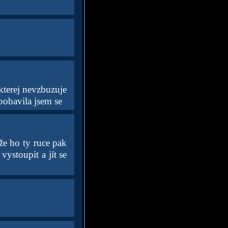
kterej nevzbuzuje
pobavila jsem se
že ho ty ruce pak
vystoupit a jít se