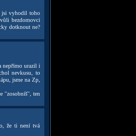
 jsi vyhodil toho
kvůli bezdomovci
icky dotknout ne?
 nepřímo urazil i
chol nevkusu, to
hápu, jsme na Zp,
ce "zosobníš", ten
o, že ti není tvá