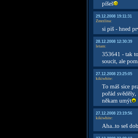
píšeš
29.12.2008 19:11:31
Zmrzlina
:
si piš - hned pr
28.12.2008 12:30:39
letam
:
353641 - tak to
soucit, ale pom
27.12.2008 23:25:05
kikiwhite
:
To máš sice pra
pořád svěděly, 
někam umýt
27.12.2008 23:19:56
kikiwhite
:
Aha..to seš dob