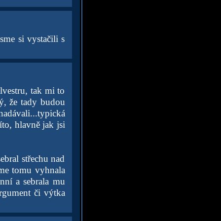
sme si vystačili s
lvestru, tak mi to
ný, že tady budou
adávali...typická
to, hlavně jak jsi
ebral střechu nad
jme tomu vyhnala
nní a sebrala mu
 argument či výtka