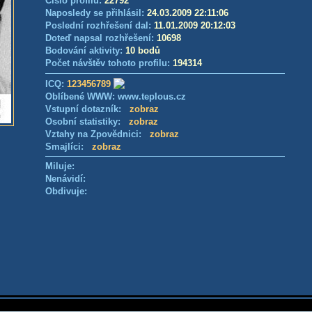
Číslo profilu:
22792
Naposledy se přihlásil:
24.03.2009 22:11:06
Poslední rozhřešení dal:
11.01.2009 20:12:03
Doteď napsal rozhřešení:
10698
Bodování aktivity:
10 bodů
Počet návštěv tohoto profilu:
194314
ICQ:
123456789
Oblíbené WWW: www.teplous.cz
Vstupní dotazník:
zobraz
Osobní statistiky:
zobraz
Vztahy na Zpovědnici:
zobraz
Smajlíci:
zobraz
Miluje:
Nenávidí:
Obdivuje: