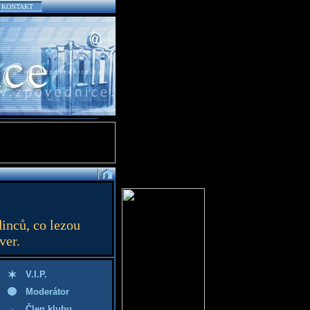
KONTAKT
inců, co lezou
ver.
V.I.P.
Moderátor
Člen klubu