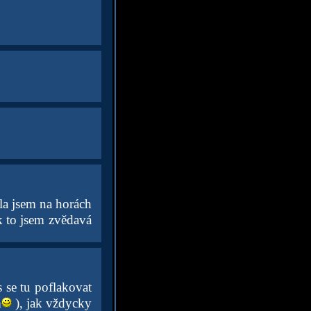
la jsem na horách
ak to jsem zvědavá
 se tu poflakovat
m
), jak vždycky