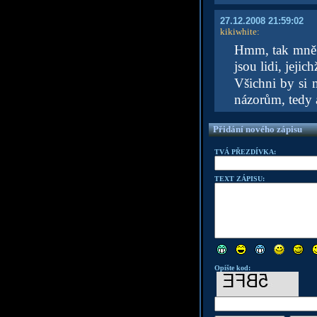
27.12.2008 21:59:02
kikiwhite
:
Hmm, tak mně p
jsou lidi, jejic
Všichni by si m
názorům, tedy 
Přidání nového zápisu
TVÁ PŘEZDÍVKA:
TEXT ZÁPISU:
Opište kod: