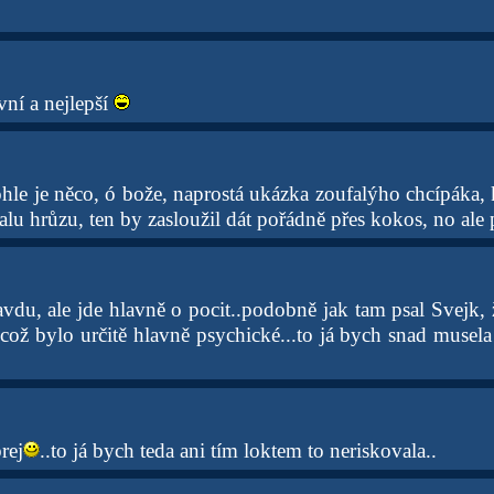
vní a nejlepší
hle je něco, ó bože, naprostá ukázka zoufalýho chcípáka, 
alu hrůzu, ten by zasloužil dát pořádně přes kokos, no ale 
vdu, ale jde hlavně o pocit..podobně jak tam psal Svejk, 
což bylo určitě hlavně psychické...to já bych snad musela 
rej
..to já bych teda ani tím loktem to neriskovala..