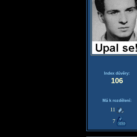
Index důvěry:
106
Má k rozdělení:
11
7