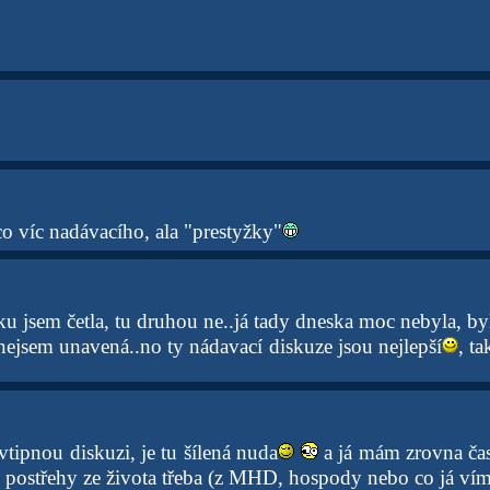
o víc nadávacího, ala "prestyžky"
u jsem četla, tu druhou ne..já tady dneska moc nebyla, by
nejsem unavená..no ty nádavací diskuze jsou nejlepší
, t
tipnou diskuzi, je tu šílená nuda
a já mám zrovna čas
é postřehy ze života třeba (z MHD, hospody nebo co já ví