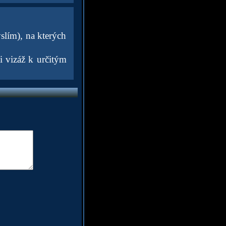
slím), na kterých
 i vizáž k určitým