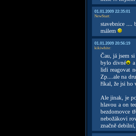
01.01.2009 22:35:01
NewStart
:
stavebnice ....
málem
01.01.2009 20:56:19
kikiwhite
:
Čau, já jsem si
bylo divné
a 
lidi reagovat 
Zp....ale na dru
říkal, že jsi ho
Ale jinak, je p
hlavou a on t
bezdomovce tř
nebožákovi rov
značně debilní