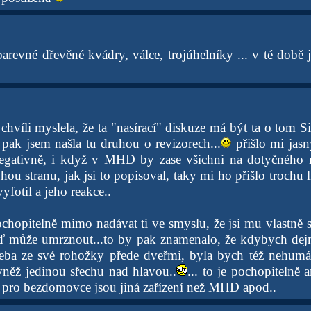
 barevné dřevěné kvádry, válce, trojúhelníky ... v té době j
 chvíli myslela, že ta "nasírací" diskuze má být ta o tom Si
pak jsem našla tu druhou o revizorech...
přišlo mi jas
negativně, i když v MHD by zase všichni na dotyčného n
hou stranu, jak jsi to popisoval, taky mi ho přišlo trochu lí
 vyfotil a jeho reakce..
ochopitelně mimo nadávat ti ve smyslu, že jsi mu vlastně s
eď může umrznout...to by pak znamenalo, že kdybych de
eba ze své rohožky přede dveřmi, byla bych též nehumá
něž jedinou sřechu nad hlavou..
... to je pochopitelně
, pro bezdomovce jsou jiná zařízení než MHD apod..