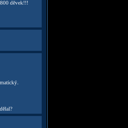
 800 děvek!!!
omatický.
dělal?