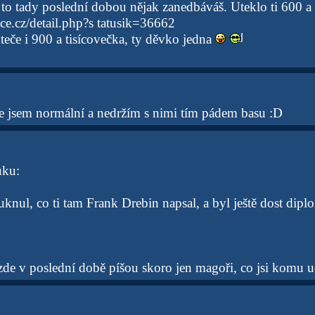
 to tady poslední dobou nějak zanedbáváš. Uteklo ti 600 a
.cz/detail.php?s tatusik=36662
uteče i 900 a tisícovečka, ty děvko jedna
e jsem normální a nedržím s nimi tím pádem basu :D
uku:
knul, co ti tam Frank Drebin napsal, a byl ještě dost dipl
zde v poslední době píšou skoro jen magoři, co jsi komu u