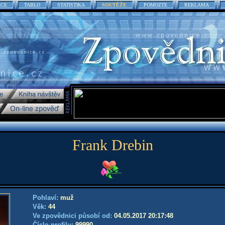
ACE
TABLO
STATISTIKA
SOUTĚŽE
POMOZTE
REKLAMA
Frank Drebin
Pohlaví:
muž
Věk:
44
Ve zpovědnici působí od:
04.05.2017 20:17:48
Číslo profilu:
99990