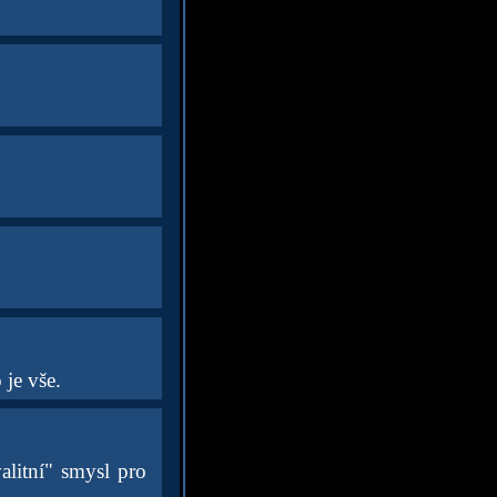
 je vše.
litní" smysl pro