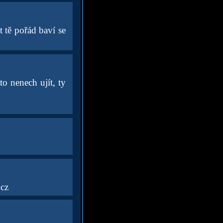
 tě pořád baví se
to nenech ujít, ty
cz