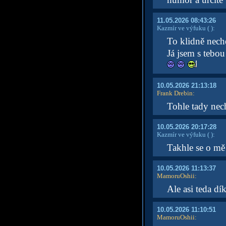
11.05.2026 08:43:26
Kazmír ve výfuku
( )
:
To klidně nechej
Já jsem s tebo
10.05.2026 21:13:18
Frank Drebin
:
Tohle tady nech
10.05.2026 20:17:28
Kazmír ve výfuku
( )
:
Takhle se o mě
10.05.2026 11:13:37
MamoruOshii
:
Ale asi teda dí
10.05.2026 11:10:51
MamoruOshii
: