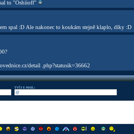
sal to "Oshiioff"
sem spal :D Ale nakonec to koukám stejně klaplo, díky :D
00?
ovednice.cz/detail .php?statusik=36662
TVŮJ E-MAIL: