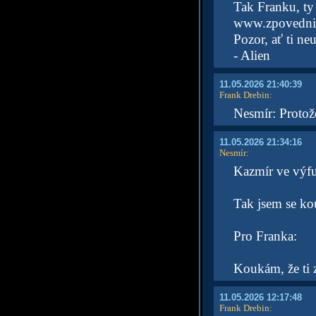
Tak Franku, ty
www.zpovednice
Pozor, ať ti ne
- Alien
11.05.2026 21:40:39
Frank Drebin
:
Nesmír: Protož
11.05.2026 21:34:16
Nesmír
:
Kazmír ve výf
Tak jsem se kou
Pro Franka:
Koukám, že ti 
11.05.2026 12:17:48
Frank Drebin
: