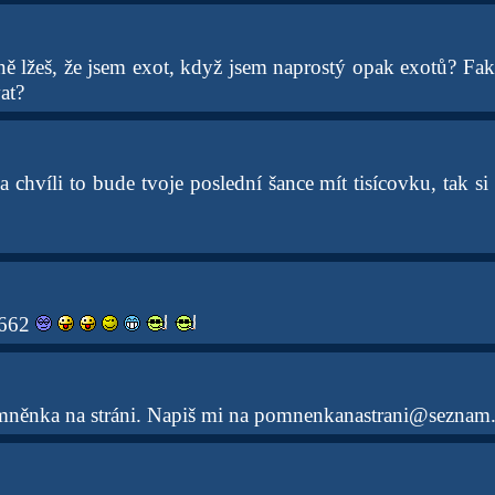
ě lžeš, že jsem exot, když jsem naprostý opak exotů? Fakt
at?
 chvíli to bude tvoje poslední šance mít tisícovku, tak si 
6662
mněnka na stráni. Napiš mi na pomnenkanastrani@seznam.