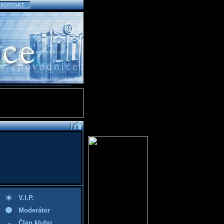
KONTAKT
V.I.P.
Moderátor
Člen klubu