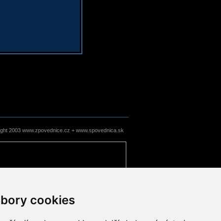
ight 2003 www.zpovednice.cz + www.spovednica.sk
bory cookies