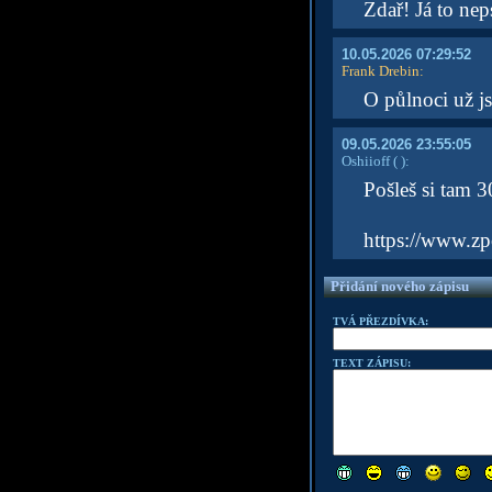
Zdař! Já to nep
10.05.2026 07:29:52
Frank Drebin
:
O půlnoci už j
09.05.2026 23:55:05
Oshiioff
( )
:
Pošleš si tam 3
https://www.zp
Přidání nového zápisu
TVÁ PŘEZDÍVKA:
TEXT ZÁPISU: