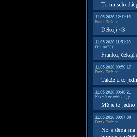
To muselo dát 
11.05.2026 12:11:15
Frank Drebin
:
Děkuji <3
11.05.2026 11:51:20
Oshiioff
( )
:
Franku, čekají
11.05.2026 09:50:17
Frank Drebin
:
Takže ti to jed
11.05.2026 09:48:21
Kazmír ve výfuku
( )
:
Mě je to jedno 
11.05.2026 09:07:08
Frank Drebin
:
No s těma majo
humor a určitě 