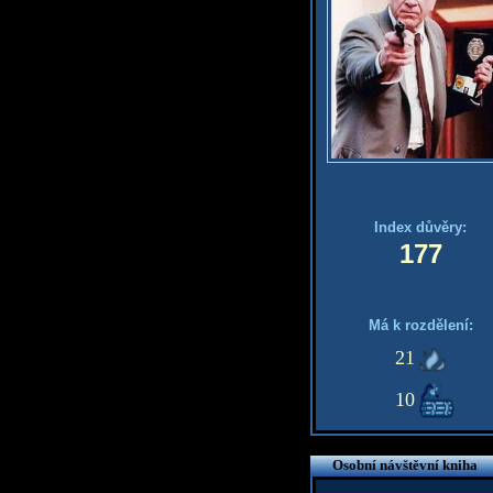
Index důvěry:
177
Má k rozdělení:
21
10
Osobní návštěvní kniha