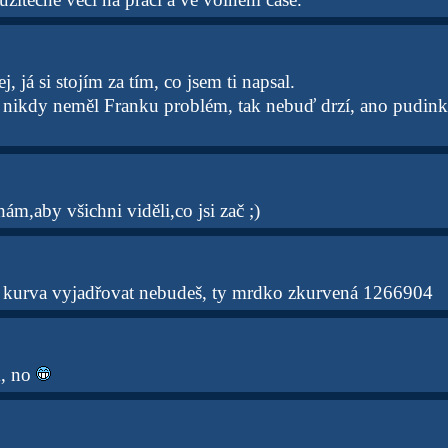
, já si stojím za tím, co jsem ti napsal.
u nikdy neměl Franku problém, tak nebuď drzí, ano pudin
ám,aby všichni viděli,co jsi zač ;)
 kurva vyjadřovat nebudeš, ty mrdko zkurvená 1266904
k, no