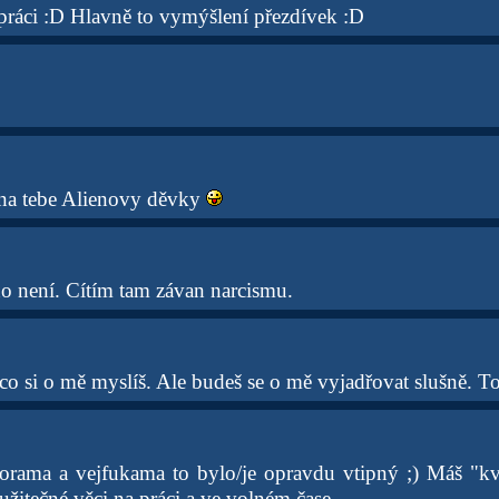
práci :D Hlavně to vymýšlení přezdívek :D
 na tebe Alienovy děvky
no není. Cítím tam závan narcismu.
co si o mě myslíš. Ale budeš se o mě vyjadřovat slušně. To
rama a vejfukama to bylo/je opravdu vtipný ;) Máš "kva
užitečné věci na práci a ve volném čase.