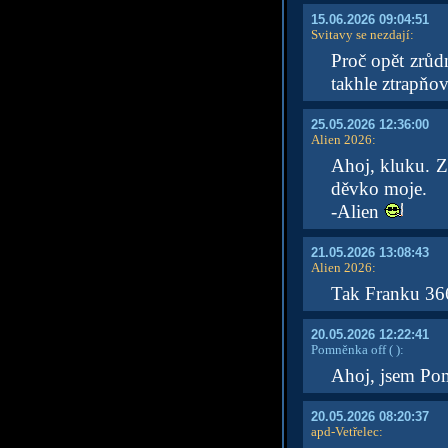
15.06.2026 09:04:51
Svitavy se nezdají
:
Proč opět zrůdn
takhle ztrapňov
25.05.2026 12:36:00
Alien 2026
:
Ahoj, kluku. Za
děvko moje.
-Alien
21.05.2026 13:08:43
Alien 2026
:
Tak Franku 3
20.05.2026 12:22:41
Pomněnka off
( )
:
Ahoj, jsem Po
20.05.2026 08:20:37
apd-Vetřelec
: