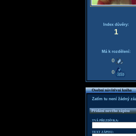
Index důvěry:
1
Má k rozdělení:
0
0
Osobní návštěvní kniha
Zatím tu není žádný z
Přidání nového zápisu
TVÁ PŘEZDÍVKA:
TEXT ZÁPISU: