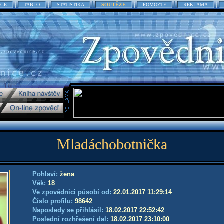
ACE
TABLO
STATISTIKA
SOUTĚŽE
POMOZTE
REKLAMA
Mladáchobotnička
Pohlaví:
žena
Věk:
18
Ve zpovědnici působí od:
22.01.2017 11:29:14
Číslo profilu:
98642
Naposledy se přihlásil:
18.02.2017 22:52:42
Poslední rozhřešení dal:
18.02.2017 23:10:00