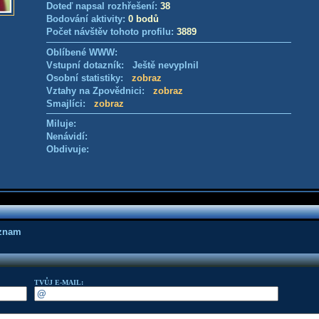
Doteď napsal rozhřešení:
38
Bodování aktivity:
0 bodů
Počet návštěv tohoto profilu:
3889
Oblíbené WWW:
Vstupní dotazník: Ještě nevyplnil
Osobní statistiky:
zobraz
Vztahy na Zpovědnici:
zobraz
Smajlíci:
zobraz
Miluje:
Nenávidí:
Obdivuje:
áznam
TVŮJ E-MAIL: