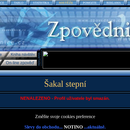
ACE
TABLO
STATISTIKA
SOUTĚŽE
POMOZTE
REKLAMA
Šakal stepní
NENALEZENO - Profil uživatele byl smazán.
Změňte svoje cookies preference
Slevy do obchodu...
NOTINO
...aktuálně.