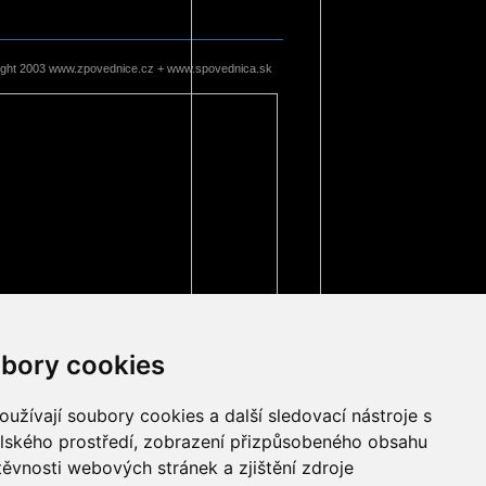
ight 2003 www.zpovednice.cz + www.spovednica.sk
bory cookies
užívají soubory cookies a další sledovací nástroje s
elského prostředí, zobrazení přizpůsobeného obsahu
těvnosti webových stránek a zjištění zdroje