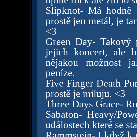
úplně rock ale zní to 
Slipknot- Má hodně b
prostě jen metál, je t
<3
Green Day- Takový p
jejich koncert, al
nějakou možnost ja
peníze.
Five Finger Death Pun
prostě je miluju. <3
Three Days Grace- Ro
Sabaton- Heavy/Powe
událostech které se sta
Rammstein- I když k 