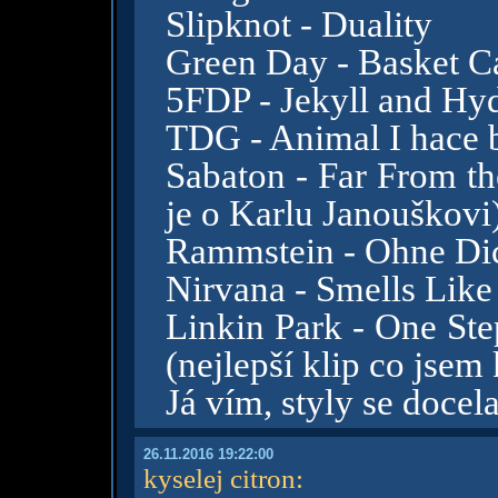
Slipknot - Duality
Green Day - Basket C
5FDP - Jekyll and Hy
TDG - Animal I hace
Sabaton - Far From th
je o Karlu Janouškovi)
Rammstein - Ohne Di
Nirvana - Smells Like 
Linkin Park - One Ste
(nejlepší klip co jsem
Já vím, styly se docela 
26.11.2016 19:22:00
kyselej citron
: