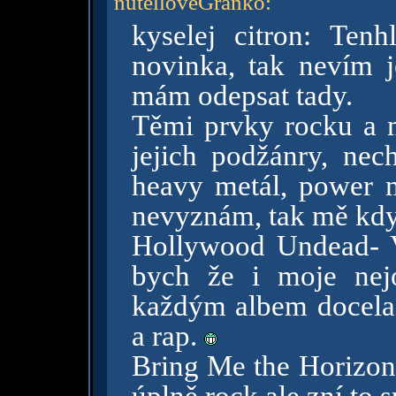
nutelloveGranko
:
kyselej citron: Ten
novinka, tak nevím je
mám odepsat tady.
Těmi prvky rocku a m
jejich podžánry, nec
heavy metál, power 
nevyznám, tak mě když
Hollywood Undead- V
bych že i moje nejo
každým albem docela l
a rap.
Bring Me the Horizon-