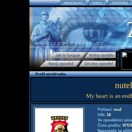
REGISTRACE
TABLO
STATISTIKA
Profil návštěvníka
nute
My heart is an endle
Pohlaví:
muž
Věk:
18
Ve zpovědnici půs
Číslo profilu:
9757
Naposledy se přihl