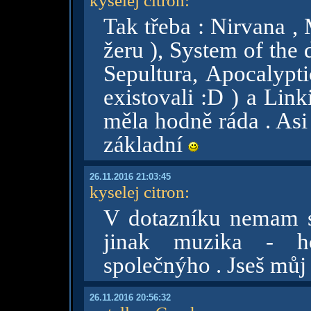
kyselej citron
:
Tak třeba : Nirvana , 
žeru ), System of the 
Sepultura, Apocalypt
existovali :D ) a Lin
měla hodně ráda . Asi j
základní
26.11.2016 21:03:45
kyselej citron
:
V dotazníku nemam s
jinak muzika - 
společnýho . Jseš mů
26.11.2016 20:56:32