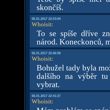
skončíš.
06.01.2017 22:53:04
Whoisit
:
To se spíše dříve zni
národ. Koneckonců, m
06.01.2017 22:46:58
Whoisit
:
Bohužel tady byla mož
dalšího na výběr tu
vybrat.
06.01.2017 22:41:27
Whoisit
: