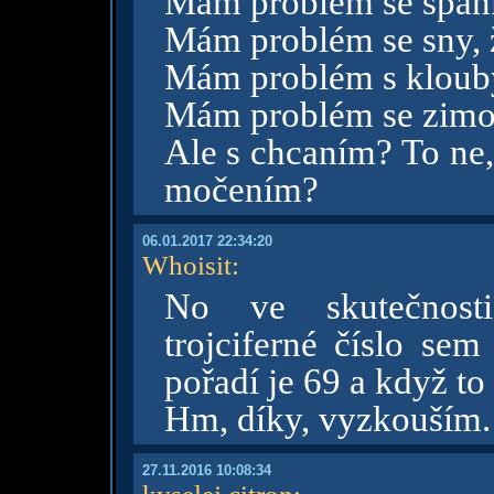
Mám problém se spán
Mám problém se sny,
Mám problém s klouby
Mám problém se zimou
Ale s chcaním? To ne,
močením?
06.01.2017 22:34:20
Whoisit
:
No ve skutečnos
trojciferné číslo se
pořadí je 69 a když to 
Hm, díky, vyzkouším
27.11.2016 10:08:34