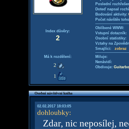
Poslední rozhřešen
Doteď napsal rozh
Bodování aktivity:
Počet návštěv toho
Oblíbené WWW:
Index důvěry:
Vstupní dotazník
2
Osobní statistiky
Vztahy na Zpověd
Smajlíci:
zobraz
Má k rozdělení:
Miluje:
Nenávidí:
2
Obdivuje:
Guitarb
1
Osobní návštěvní kniha
02.02.2017 18:03:05
dohloubky
:
Zdar, nic neposílej, ne