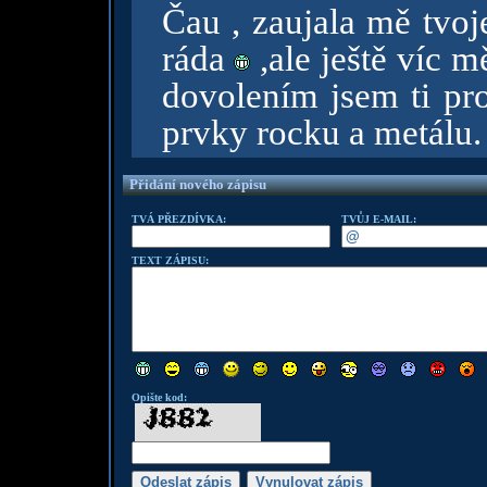
Čau , zaujala mě tvoj
ráda
,ale ještě víc m
dovolením jsem ti pro
prvky rocku a metálu. 
Přidání nového zápisu
TVÁ PŘEZDÍVKA:
TVŮJ E-MAIL:
TEXT ZÁPISU:
Opište kod: