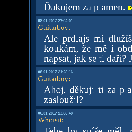
Ďakujem za plamen.
08.01.2017 23:04:01
Guitarboy
:
Ale prdlajs mi dluží
koukám, že mě i ob
napsat, jak se ti daří?
08.01.2017 21:28:16
Guitarboy
:
Ahoj, děkuji ti za p
zasloužil?
06.01.2017 23:06:48
Whoisit
:
Tebe by spíše měl tr