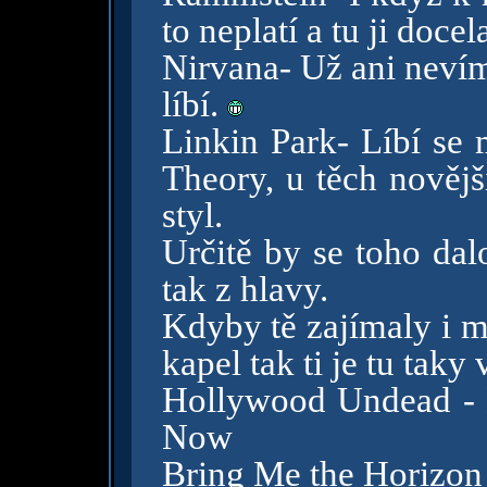
to neplatí a tu ji docel
Nirvana- Už ani nevím
líbí.
Linkin Park- Líbí se 
Theory, u těch novějš
styl.
Určitě by se toho dal
tak z hlavy.
Kdyby tě zajímaly i m
kapel tak ti je tu taky 
Hollywood Undead - 
Now
Bring Me the Horizon