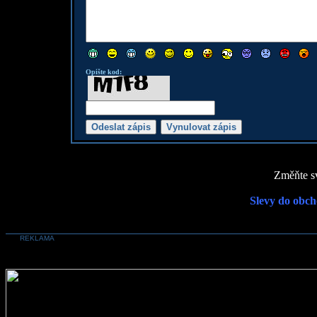
Opište kod:
Změňte sv
Slevy do obch
REKLAMA