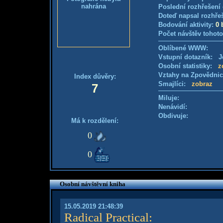
nahrána
Poslední rozhřešení 
Doteď napsal rozhře
Bodování aktivity:
0 
Počet návštěv tohoto
Oblíbené WWW:
Vstupní dotazník: Je
Osobní statistiky:
z
Vztahy na Zpovědni
Index důvěry:
Smajlíci:
zobraz
7
Miluje:
Nenávidí:
Obdivuje:
Má k rozdělení:
0
0
Osobní návštěvní kniha
15.05.2019 21:48:39
Radical Practical
: