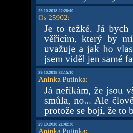
29.10.2018 22:26:40
Os 25902
:
Je to težké. Já bych 
věřícím, který by m
uvažuje a jak ho vla
jsem viděl jen samé fa
29.10.2018 22:15:10
Aninka Putinka
:
Já neříkám, že jsou vš
smůla, no... Ale člo
protože se bojí, že to 
29.10.2018 21:42:38
Aninka Putinka
: