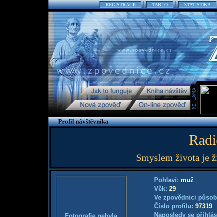
REGISTRACE
TABLO
STATISTIKA
Profil návštěvníka
Radi
Smyslem života je ž
Pohlaví:
muž
Věk:
29
Ve zpovědnici působ
Číslo profilu:
97319
Naposledy se přihlás
Fotografie nebyla