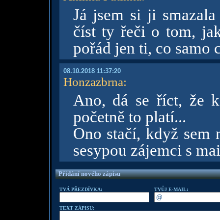
Já jsem si ji smazal
číst ty řeči o tom, j
pořád jen ti, co samo 
08.10.2018 11:37:20
Honzazbrna
:
Ano, dá se říct, že 
početně to platí...
Ono stačí, když sem n
sesypou zájemci s ma
Přidání nového zápisu
TVÁ PŘEZDÍVKA:
TVŮJ E-MAIL:
TEXT ZÁPISU: