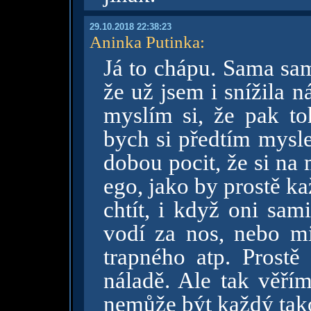
29.10.2018 22:38:23
Aninka Putinka
:
Já to chápu. Sama sa
že už jsem i snížila n
myslím si, že pak to
bych si předtím mysle
dobou pocit, že si na
ego, jako by prostě k
chtít, i když oni sam
vodí za nos, nebo mi
trapného atp. Prost
náladě. Ale tak věřím
nemůže být každý tak