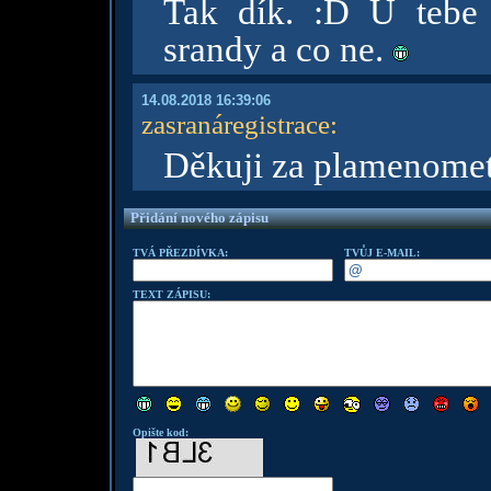
Tak dík. :D U tebe
srandy a co ne.
14.08.2018 16:39:06
zasranáregistrace
:
Děkuji za plamenomet.
Přidání nového zápisu
TVÁ PŘEZDÍVKA:
TVŮJ E-MAIL:
TEXT ZÁPISU:
Opište kod: