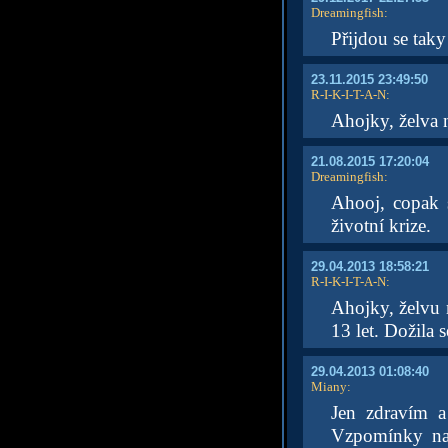
Dreamingfish
:
Přijdou se taky
23.11.2015 23:49:50
R-I-K-I-T-A-N
:
Ahojky, želva 
21.08.2015 17:20:04
Dreamingfish
:
Ahooj, copak s
životní krize.
29.04.2013 18:58:21
R-I-K-I-T-A-N
:
Ahojky, želvu 
13 let. Dožila
29.04.2013 01:08:40
Miany
:
Jen zdravím 
Vzpomínky na 