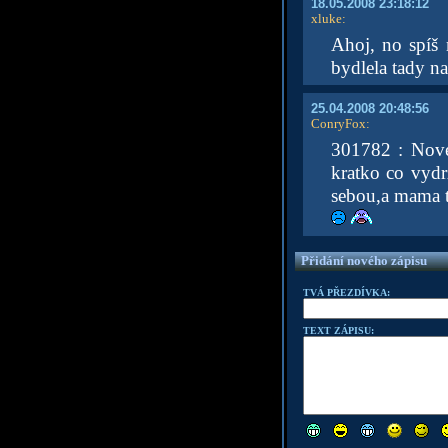
18.05.2008 23:18:12
xluke
:
Ahoj, no spíš 
bydlela tady n
25.04.2008 20:48:56
ConryFox
:
301782 : Nove
kratko co vydr
sebou,a mama ti
Přidání nového zápisu
TVÁ PŘEZDÍVKA:
TEXT ZÁPISU: