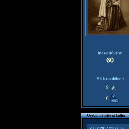
Index důvěry:
60
Má k rozdělení:
9
6
Osobní návštěvní kniha
29.12.2017 22:27:53