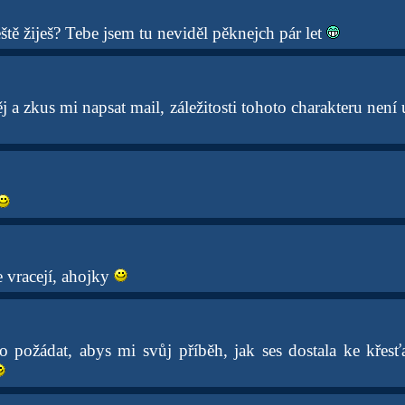
eště žiješ? Tebe jsem tu neviděl pěknejch pár let
 a zkus mi napsat mail, záležitosti tohoto charakteru není ú
e vracejí, ahojky
 požádat, abys mi svůj příběh, jak ses dostala ke křesťa