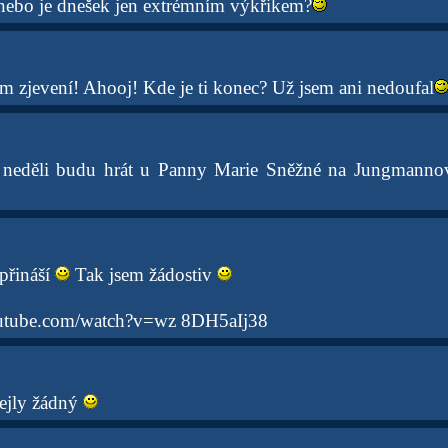
c nebo je dnešek jen extrémním výkřikem?
m zjevení! Ahooj! Kde je ti konec? Už jsem ani nedoufal
e neděli budu hrát u Panny Marie Sněžné na Jungmanno
 přináší
Tak jsem žádostiv
utube.com/watch?v=wz 8DH5aIj38
ejly žádný