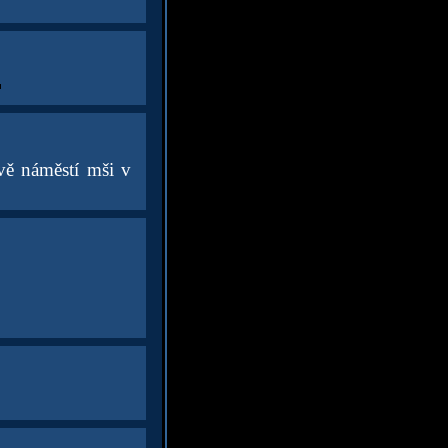
vě náměstí mši v