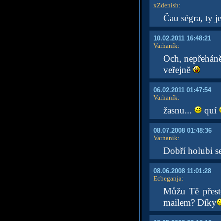
xZdenish
:
Čau ségra, ty j
10.02.2011 16:48:21
Varhaník
:
Och, nepřeháněj
veřejně
06.02.2011 01:47:54
Varhaník
:
žasnu...
quí
08.07.2008 01:48:36
Varhaník
:
Dobří holubi s
08.06.2008 11:01:28
Ecbeganja
:
Můžu Tě přesto
mailem? Díky