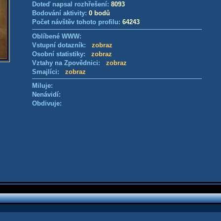
Doteď napsal rozhřešení:
8093
Bodování aktivity:
0 bodů
Počet návštěv tohoto profilu:
64243
Oblíbené WWW:
Vstupní dotazník:
zobraz
Osobní statistiky:
zobraz
Vztahy na Zpovědnici:
zobraz
Smajlíci:
zobraz
Miluje:
Nenávidí:
Obdivuje: