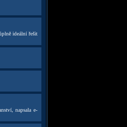
plně ideální řešit
nství, napsala e-