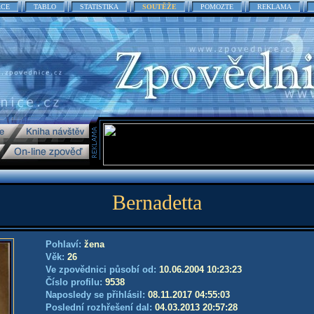
ACE
TABLO
STATISTIKA
SOUTĚŽE
POMOZTE
REKLAMA
Bernadetta
Pohlaví:
žena
Věk:
26
Ve zpovědnici působí od:
10.06.2004 10:23:23
Číslo profilu:
9538
Naposledy se přihlásil:
08.11.2017 04:55:03
Poslední rozhřešení dal:
04.03.2013 20:57:28