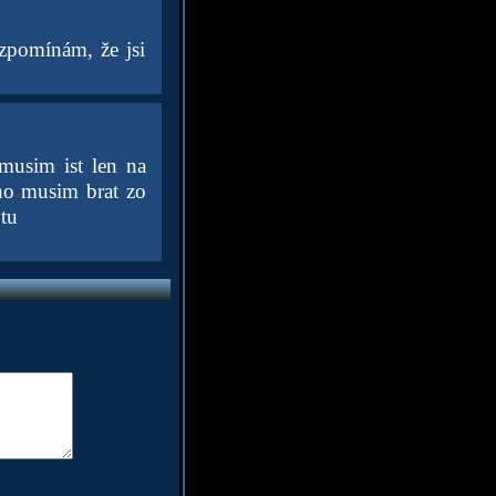
vzpomínám, že jsi
usim ist len na
 ho musim brat zo
 tu