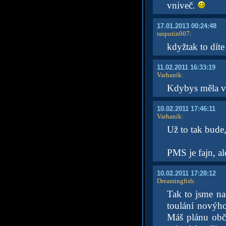
vniveč.
17.01.2013 00:24:48
rasputin007
:
kdyžtak to díte
11.02.2011 16:33:19
Varhaník
:
Kdybys měla v 
10.02.2011 17:46:11
Varhaník
:
Už to tak bude,
PMS je fajn, a
10.02.2011 17:28:12
Dreamingfish
:
Tak to jsme na 
toulání novýho
Máš plánu obča