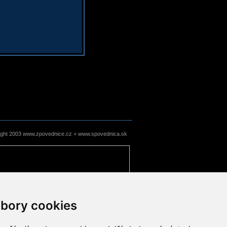
ight 2003 www.zpovednice.cz + www.spovednica.sk
bory cookies