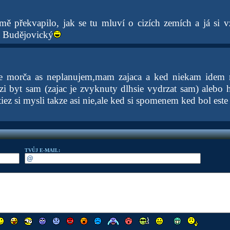
mě překvapilo, jak se tu mluví o cizích zemích a já si 
a Budějovický
 morča as neplanujem,mam zajaca a ked niekam idem m
zi byt sam (zajac je zvyknuty dlhsie vydrzat sam) alebo
ez si mysli takze asi nie,ale ked si spomenem ked bol este
TVŮJ E-MAIL: