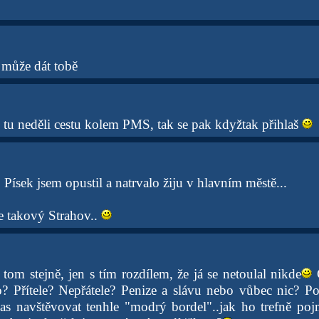
 může dát tobě
tu neděli cestu kolem PMS, tak se pak kdyžtak přihlaš
 Písek jsem opustil a natrvalo žiju v hlavním městě...
le takový Strahov..
tom stejně, jen s tím rozdílem, že já se netoulal nikde
C
? Přítele? Nepřátele? Penize a slávu nebo vůbec nic? Po
s navštěvovat tenhle "modrý bordel"..jak ho trefně poj