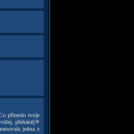
o přineslo tvoje
vídej, přeháněj
menovala jedna z