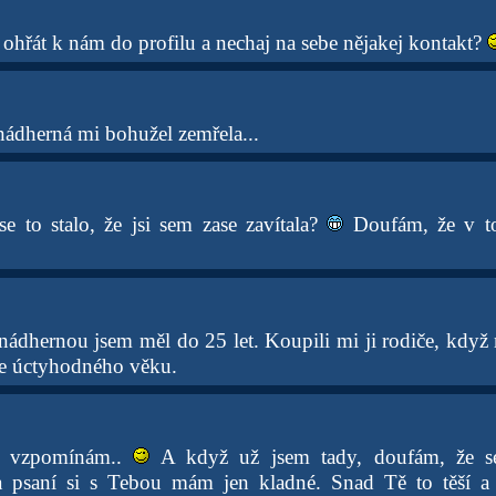
 ohřát k nám do profilu a nechaj na sebe nějakej kontakt?
nádherná mi bohužel zemřela...
e to stalo, že jsi sem zase zavítala?
Doufám, že v t
nádhernou jsem měl do 25 let. Koupili mi ji rodiče, když
 se úctyhodného věku.
a vzpomínám..
A když už jsem tady, doufám, že se
psaní si s Tebou mám jen kladné. Snad Tě to těší a 