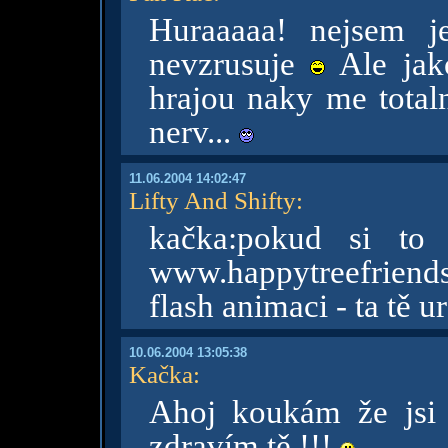
Huraaaaa! nejsem je
nevzrusuje
Ale jako
hrajou naky me total
nerv...
11.06.2004 14:02:47
Lifty And Shifty
:
kačka:pokud si to 
www.happytreefrien
flash animaci - ta tě 
10.06.2004 13:05:38
Kačka
:
Ahoj koukám že jsi
zdravím tě !!!