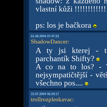
shadow: z každého n
vlastní kůži !!!!!!!!!!!!
ps: los je bačkora
01.08.2004 07:47:22
ShadowDancer
:
A ty jsi kterej - t
parchantík Shifty?
A co na to los? - 
nejsympatičtější - vě
všechno pos....
15.07.2004 06:29:17
trollrozpleskavac
: