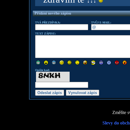
Přidání nového zápisu
TVÁ PŘEZDÍVKA:
TVŮJ E-MAIL:
TEXT ZÁPISU:
Opište kod:
Změňte sv
Slevy do obch