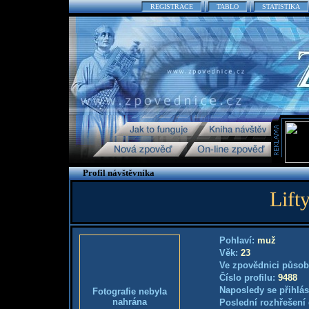
REGISTRACE
TABLO
STATISTIKA
Profil návštěvníka
Lift
Pohlaví:
muž
Věk:
23
Ve zpovědnici působ
Číslo profilu:
9488
Naposledy se přihlás
Fotografie nebyla
nahrána
Poslední rozhřešení 