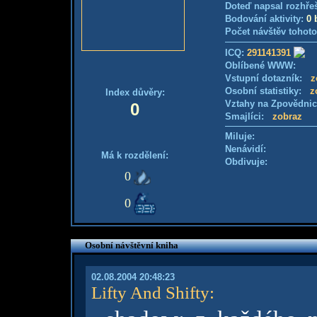
Doteď napsal rozhře
Bodování aktivity:
0 
Počet návštěv tohoto
ICQ:
291141391
Oblíbené WWW:
Vstupní dotazník:
z
Osobní statistiky:
z
Index důvěry:
Vztahy na Zpovědni
0
Smajlíci:
zobraz
Miluje:
Nenávidí:
Má k rozdělení:
Obdivuje:
0
0
Osobní návštěvní kniha
02.08.2004 20:48:23
Lifty And Shifty
: