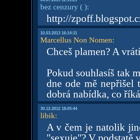
bez cenzury
( )
:
http://zpoff.blogspot.c
10.03.2013 16:14:31
Marcellus Non Nomen
:
Chceš plamen? A vrát
Pokud souhlasíš tak m
dne ode mě nepřišel 
dobrá nabídka, co řík
30.12.2012 18:05:44
libik
:
A v čem je natolik ji
"sexuje"? V podstatě