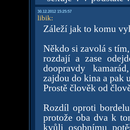
30.12.2012 15:25:57
libik
:
Záleží jak to komu vy
Někdo si zavolá s tím, 
rozdají a zase odej
doopravdy kamarád,
zajdou do kina a pak u
Prostě člověk od člov
Rozdíl oproti bordel
protože oba dva k tom
kvůli osobnímu potěš