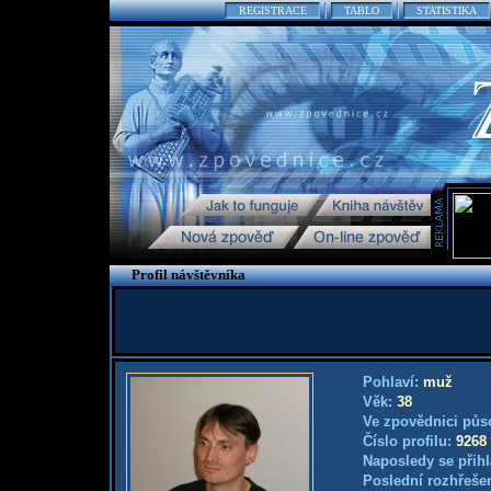
REGISTRACE
TABLO
STATISTIKA
Profil návštěvníka
Pohlaví:
muž
Věk:
38
Ve zpovědnici půs
Číslo profilu:
9268
Naposledy se přihl
Poslední rozhřešen