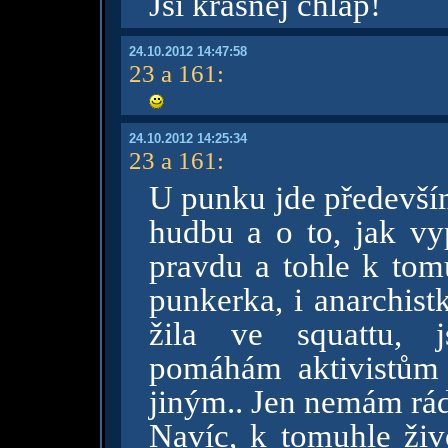
Jsi krásnej chlap!
24.10.2012 14:47:58
23 a 161
:
24.10.2012 14:25:34
23 a 161
:
U punku jde především
hudbu a o to, jak v
pravdu a tohle k tom
punkerka, i anarchist
žila ve squattu, js
pomáhám aktivistům
jiným.. Jen nemám rá
Navíc, k tomuhle živo