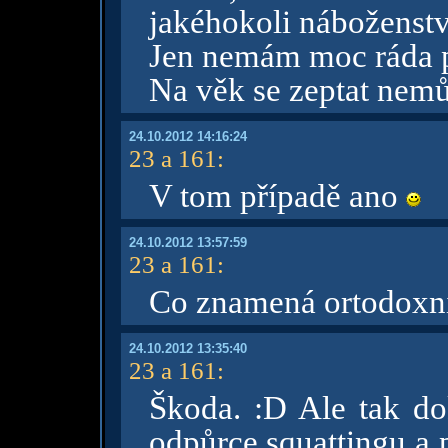
jakéhokoli náboženstv
Jen nemám moc ráda 
Na věk se zeptat nemů
24.10.2012 14:16:24
23 a 161
:
V tom případě ano
24.10.2012 13:57:59
23 a 161
:
Co znamená ortodoxn
24.10.2012 13:35:40
23 a 161
:
Škoda. :D Ale tak dok
odpůrce squattingu a 