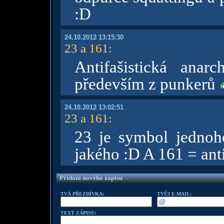
:D
24.10.2012 13:15:30
23 a 161
:
Antifašistická anarc
především z punkerů
24.10.2012 13:02:51
23 a 161
:
23 je symbol jednoho
jakého :D A 161 = ant
Přidání nového zápisu
TVÁ PŘEZDÍVKA:
TVŮJ E-MAIL:
TEXT ZÁPISU: