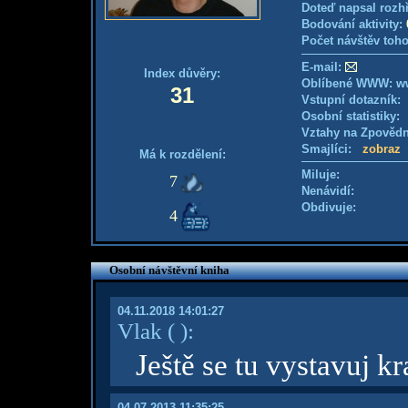
Doteď napsal rozh
Bodování aktivity:
Počet návštěv toho
E-mail:
Index důvěry:
Oblíbené WWW: ww
31
Vstupní dotazník
Osobní statistiky
Vztahy na Zpověd
Smajlíci:
zobraz
Má k rozdělení:
Miluje:
7
Nenávidí:
Obdivuje:
4
Osobní návštěvní kniha
04.11.2018 14:01:27
Vlak
( )
:
Ještě se tu vystavuj k
04.07.2013 11:35:25