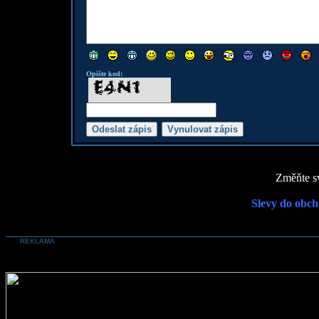
Opište kod:
Změňte sv
Slevy do obch
REKLAMA