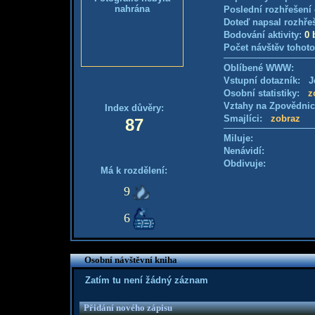
nahrána
Poslední rozhřešení 
Doteď napsal rozhře
Bodování aktivity:
0 
Počet návštěv tohoto
Oblíbené WWW:
Vstupní dotazník: Je
Osobní statistiky:
z
Vztahy na Zpovědni
Index důvěry:
Smajlíci:
zobraz
87
Miluje:
Nenávidí:
Obdivuje:
Má k rozdělení:
9
6
Osobní návštěvní kniha
Zatím tu není žádný záznam
Přidání nového zápisu