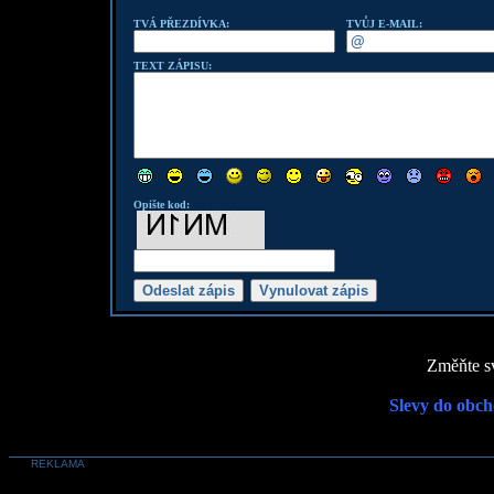
TVÁ PŘEZDÍVKA:
TVŮJ E-MAIL:
TEXT ZÁPISU:
Opište kod:
Změňte sv
Slevy do obch
REKLAMA