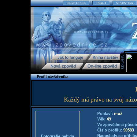
REGISTRACE
TABLO
STATISTIKA
Profil návštěvníka
Každý má právo na svůj názor
Pohlaví:
muž
Věk:
49
Ve zpovědnici působ
Číslo profilu:
90583
Naposledy se přihlás
Fotografie nebyla