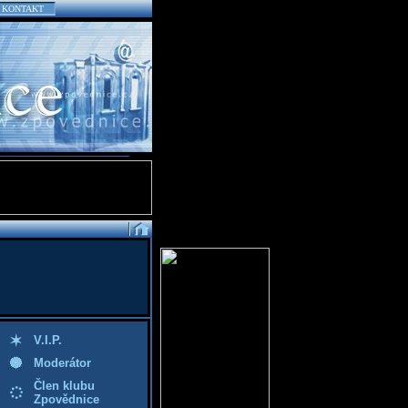
KONTAKT
V.I.P.
Moderátor
Člen klubu
Zpovědnice