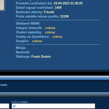
Poslední rozhřešení dal:
24.04.2023 21:38:20
Doteď napsal rozhřešení:
1409
Bodování aktivity:
5 bodů
Počet návštěv tohoto profilu:
21198
Oblíbené WWW:
Vstupní dotazník:
zobraz
Osobní statistiky:
zobraz
Vztahy na Zpovědnici:
zobraz
Smajlíci:
zobraz
Miluje:
Nenávidí:
Obdivuje:
Frank Drebin
áznam
TVŮJ E-MAIL: