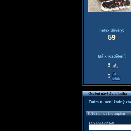
Index důvěry:
59
Má k rozdělení:
8
5
Osobní návštěvní kniha
Zatím tu není žádný z
Přidání nového zápisu
TVÁ PŘEZDÍVKA: