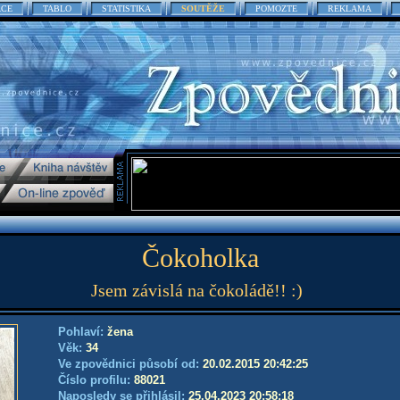
ACE
TABLO
STATISTIKA
SOUTĚŽE
POMOZTE
REKLAMA
Čokoholka
Jsem závislá na čokoládě!! :)
Pohlaví:
žena
Věk:
34
Ve zpovědnici působí od:
20.02.2015 20:42:25
Číslo profilu:
88021
Naposledy se přihlásil:
25.04.2023 20:58:18