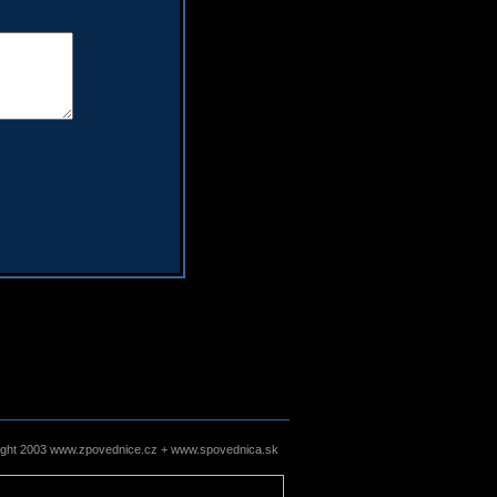
ight 2003 www.zpovednice.cz + www.spovednica.sk