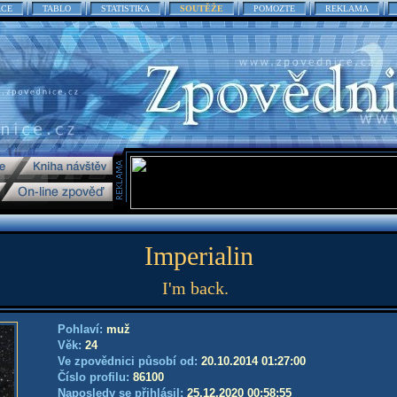
ACE
TABLO
STATISTIKA
SOUTĚŽE
POMOZTE
REKLAMA
Imperialin
I'm back.
Pohlaví:
muž
Věk:
24
Ve zpovědnici působí od:
20.10.2014 01:27:00
Číslo profilu:
86100
Naposledy se přihlásil:
25.12.2020 00:58:55