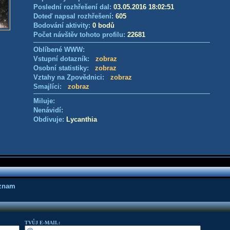
Poslední rozhřešení dal:
03.05.2016 18:02:51
Doteď napsal rozhřešení:
605
Bodování aktivity:
0 bodů
Počet návštěv tohoto profilu:
22681
Oblíbené WWW:
Vstupní dotazník:
zobraz
Osobní statistiky:
zobraz
Vztahy na Zpovědnici:
zobraz
Smajlíci:
zobraz
Miluje:
Nenávidí:
Obdivuje:
Lycanthia
áznam
TVŮJ E-MAIL: