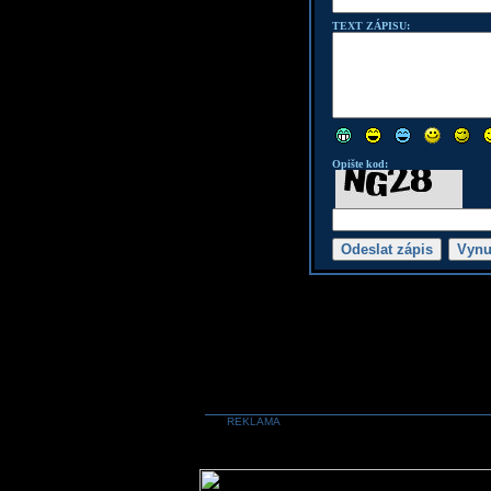
TEXT ZÁPISU:
Opište kod:
REKLAMA