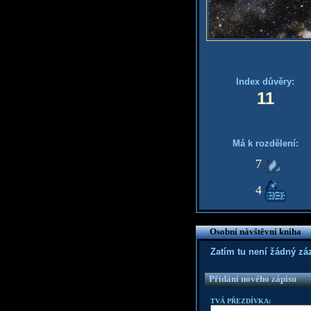
Index důvěry:
11
Má k rozdělení:
7
4
Osobní návštěvní kniha
Zatím tu není žádný z
Přidání nového zápisu
TVÁ PŘEZDÍVKA: