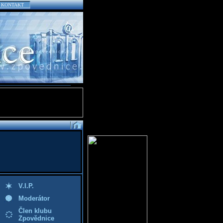
KONTAKT
V.I.P.
Moderátor
Člen klubu
Zpovědnice