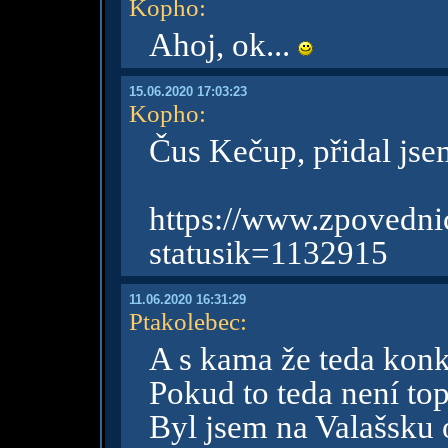
Kopho
:
Ahoj, ok...
15.06.2020 17:03:23
Kopho
:
Čus Kečup, přidal jse
https://www.zpov
statusik=1132915
11.06.2020 16:31:29
Ptakolebec
:
A s kama že teda konk
Pokud to teda není top
Byl jsem na Valašsku 