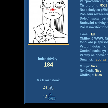
Ve zpovědnici půs
Číslo profilu:
8501
Naposledy se přihl
Poslední rozhřešen
Doteď napsal rozh
Bodování aktivity:
Počet návštěv toho
E-mail:
Oblíbené WWW: Nik
toho,kdo je způsobi
Vstupní dotazník
Osobní statistiky
Vztahy na Zpověd
Index důvěry:
Smajlíci:
zobraz
184
Miluje:
Nics
Nenávidí:
Nics
Obdivuje:
Nics
Má k rozdělení:
24
12