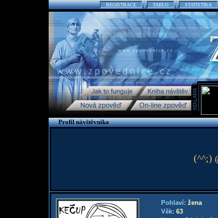
REGISTRACE
TABLO
STATISTIKA
Profil návštěvníka
(^^;)
Pohlaví:
žena
Věk:
63