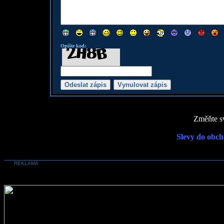
Opište kod:
Změňte sv
Slevy do obch
REKLAMA