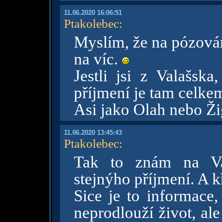
11.06.2020 16:06:51
Ptakolebec
:
Myslím, že na pózován
na víc.
Jestli jsi z Valašska
příjmení je tam celkem
Asi jako Olah nebo Ž
11.06.2020 13:45:43
Ptakolebec
:
Tak to znám na Val
stejnýho příjmení. A k
Sice je to informace,
neprodlouží život, ale