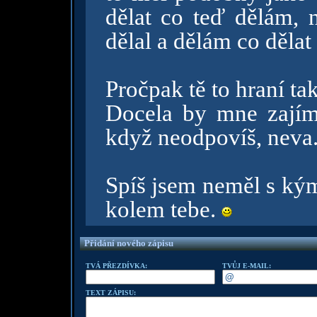
dělat co teď dělám,
dělal a dělám co děla
Pročpak tě to hraní ta
Docela by mne zajíma
když neodpovíš, neva
Spíš jsem neměl s kým
kolem tebe.
Přidání nového zápisu
TVÁ PŘEZDÍVKA:
TVŮJ E-MAIL:
TEXT ZÁPISU: