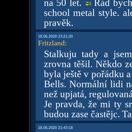
na 50 let.
Rád bych 
school metal style. a
pravěk.
18.06.2020 23:21:20
Fritzland
:
Stalkuju tady a jse
zrovna těšil. Někdo z
byla ještě v pořádku a 
Bells. Normální lidi n
než upjatá, regulovan
Je pravda, že mi ty s
budou zase častějc. Ta
18.06.2020 21:43:18