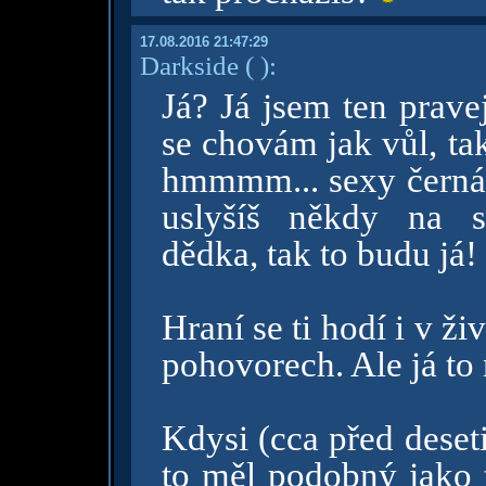
17.08.2016 21:47:29
Darkside
( )
:
Já? Já jsem ten prave
se chovám jak vůl, ta
hmmmm... sexy černá 
uslyšíš někdy na s
dědka, tak to budu já!
Hraní se ti hodí i v ž
pohovorech. Ale já to 
Kdysi (cca před deset
to měl podobný jako t