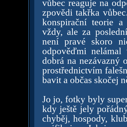
vůbec reaguje na odpo
zpovědi takřka vůbec.
konspirační teorie a
vždy, ale za posled
není pravé skoro n
odpověďmi nelámal 
dobrá na nezávazný od
prostřednictvím faleš
bavit a občas skočej 
Jo jo, fotky byly super
kdy ještě jely pořádn
chyběj, hospody, klub