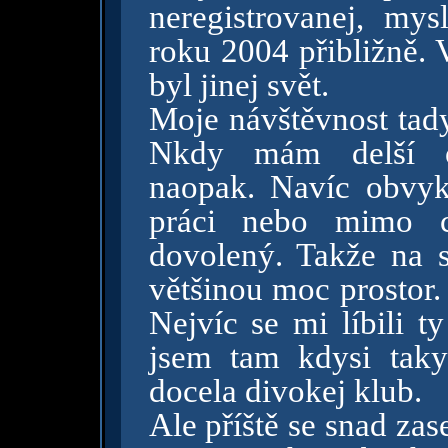
neregistrovanej, my
roku 2004 přibližně. 
byl jinej svět.
Moje návštěvnost tady
Nkdy mám delší ob
naopak. Navíc obvy
práci nebo mimo ci
dovolený. Takže na s
většinou moc prostor.
Nejvíc se mi líbili ty
jsem tam kdysi tak
docela divokej klub.
Ale příště se snad za