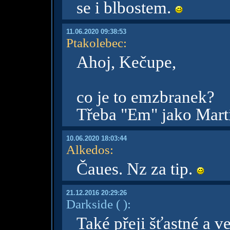
se i blbostem.
11.06.2020 09:38:53
Ptakolebec
:
Ahoj, Kečupe,
co je to emzbranek?
Třeba "Em" jako Marti
10.06.2020 18:03:44
Alkedos
:
Čaues. Nz za tip.
21.12.2016 20:29:26
Darkside
( )
:
Také přeji šťastné a v