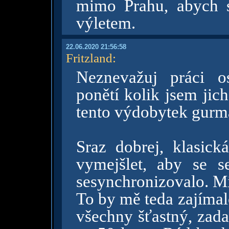
mimo Prahu, abych s
výletem.
22.06.2020 21:56:58
Fritzland
:
Neznevažuj práci o
ponětí kolik jsem jic
tento výdobytek gurm
Sraz dobrej, klasick
vymejšlet, aby se s
sesynchronizovalo. Mil
To by mě teda zajímalo
všechny šťastný, zada