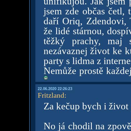
unifikujou. Jak jsem 
jsem zde občas četl, 
daří Oriq, Zdendovi, 
že lidé stárnou, dospí
těžký prachy, maj s
nezávaznej život ke k
party s lidma z interne
Nemůže prostě každej
22.06.2020 22:26:23
Fritzland
:
Za kečup bych i život 
No já chodil na zpově