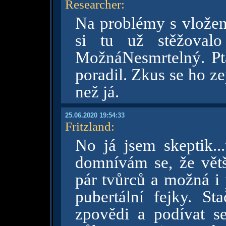
Researcher
:
Na problémy s vložen
si tu už stěžovalo
MožnáNesmrtelný. Pta
poradil. Zkus se ho ze
než já.
25.06.2020 19:54:33
Fritzland
:
No já jsem skeptik...
domnívám se, že větš
pár tvůrců a možná i 
pubertální fejky. St
zpovědi a podívat se