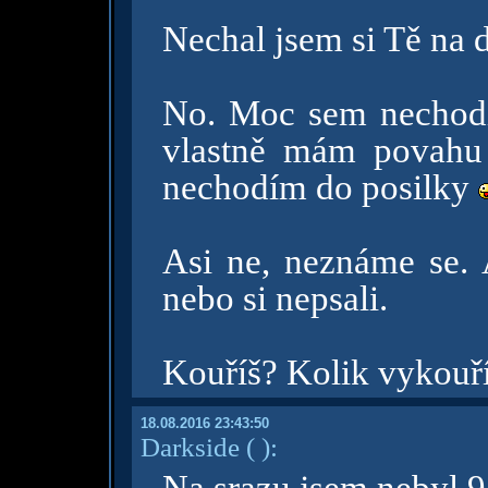
Nechal jsem si Tě na 
No. Moc sem nechodí
vlastně mám povahu j
nechodím do posilky
Asi ne, neznáme se. 
nebo si nepsali.
Kouříš? Kolik vykouř
18.08.2016 23:43:50
Darkside
( )
: