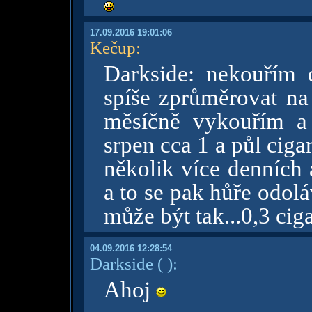
17.09.2016 19:01:06
Kečup
:
Darkside: nekouřím 
spíše zprůměrovat na 
měsíčně vykouřím a 
srpen cca 1 a půl cig
několik více denních
a to se pak hůře odol
může být tak...0,3 ci
04.09.2016 12:28:54
Darkside
( )
:
Ahoj