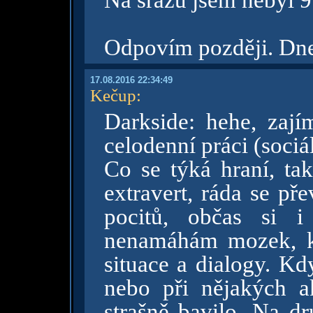
Na srazu jsem nebyl 9 
Odpovím později. Dne
17.08.2016 22:34:49
Kečup
:
Darkside: hehe, zaj
celodenní práci (sociá
Co se týká hraní, ta
extravert, ráda se pře
pocitů, občas si i
nenamáhám mozek, k
situace a dialogy. Kd
nebo při nějakých a
strašně bavilo. Na d