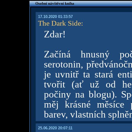
Osobní návštěvní kniha
17.10.2020 01:33:57
The Dark Side
:
Zdar!
Začíná hnusný poč
serotonin, předvánočn
je uvnitř ta stará en
tvořit (ať už od he
počiny na blogu). Spo
měj krásné měsíce 
barev, vlastních splněn
25.06.2020 20:07:11