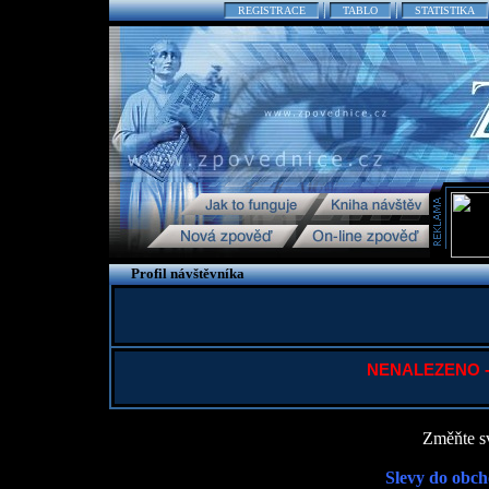
REGISTRACE
TABLO
STATISTIKA
Profil návštěvníka
NENALEZENO - P
Změňte sv
Slevy do obch