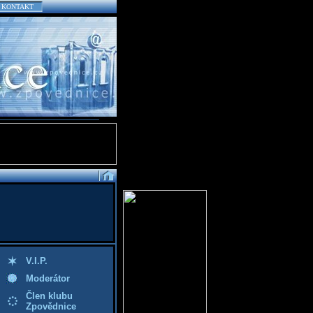
KONTAKT
V.I.P.
Moderátor
Člen klubu
Zpovědnice