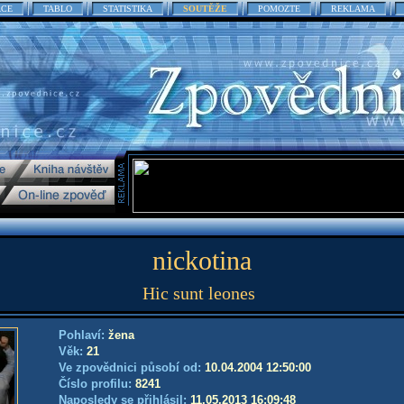
ACE
TABLO
STATISTIKA
SOUTĚŽE
POMOZTE
REKLAMA
nickotina
Hic sunt leones
Pohlaví:
žena
Věk:
21
Ve zpovědnici působí od:
10.04.2004 12:50:00
Číslo profilu:
8241
Naposledy se přihlásil:
11.05.2013 16:09:48