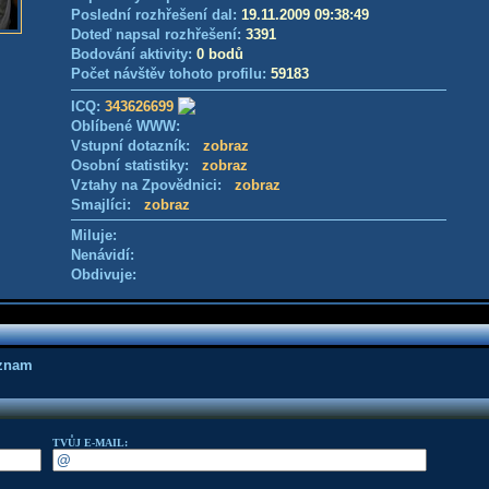
Poslední rozhřešení dal:
19.11.2009 09:38:49
Doteď napsal rozhřešení:
3391
Bodování aktivity:
0 bodů
Počet návštěv tohoto profilu:
59183
ICQ:
343626699
Oblíbené WWW:
Vstupní dotazník:
zobraz
Osobní statistiky:
zobraz
Vztahy na Zpovědnici:
zobraz
Smajlíci:
zobraz
Miluje:
Nenávidí:
Obdivuje:
áznam
TVŮJ E-MAIL: