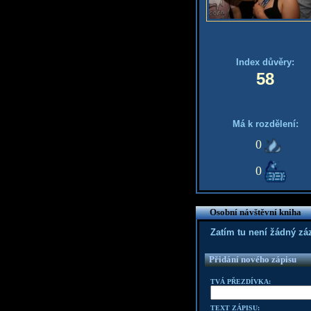
Index důvěry:
58
Má k rozdělení:
0
0
Osobní návštěvní kniha
Zatím tu není žádný z
Přidání nového zápisu
TVÁ PŘEZDÍVKA:
TEXT ZÁPISU: