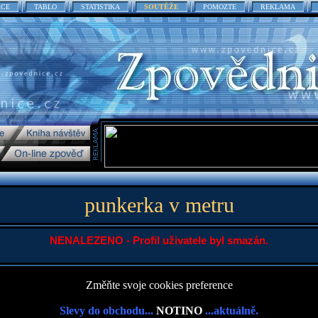
ACE
TABLO
STATISTIKA
SOUTĚŽE
POMOZTE
REKLAMA
punkerka v metru
NENALEZENO - Profil uživatele byl smazán.
Změňte svoje cookies preference
Slevy do obchodu...
NOTINO
...aktuálně.