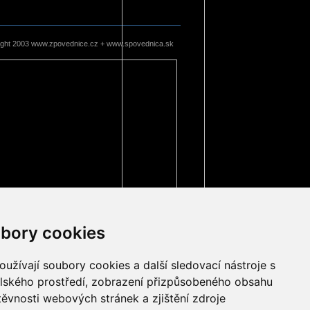
ight 2003 www.zpovednice.cz + www.spovednica.sk
bory cookies
užívají soubory cookies a další sledovací nástroje s
elského prostředí, zobrazení přizpůsobeného obsahu
těvnosti webových stránek a zjištění zdroje