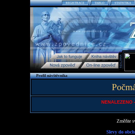
REGISTRACE
TABLO
STATISTIKA
Profil návštěvníka
Počmár
NENALEZENO - P
Změňte sv
Slevy do obch