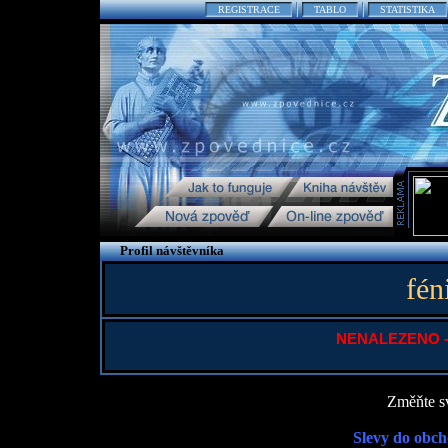
REGISTRACE
TABLO
STATISTIKA
Profil návštěvníka
fén
NENALEZENO - P
Změňte sv
Slevy do obch