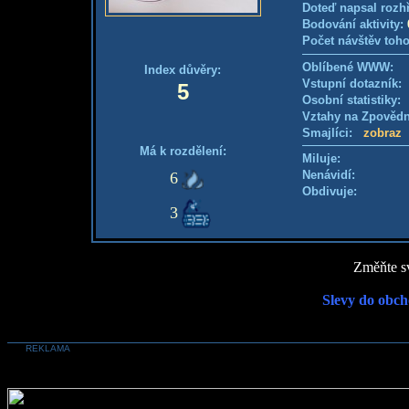
Doteď napsal rozh
Bodování aktivity:
Počet návštěv toho
Oblíbené WWW:
Index důvěry:
Vstupní dotazník
5
Osobní statistiky
Vztahy na Zpověd
Smajlíci:
zobraz
Má k rozdělení:
Miluje:
Nenávidí:
6
Obdivuje:
3
Změňte sv
Slevy do obch
REKLAMA