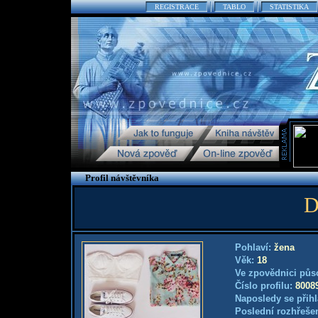
REGISTRACE
TABLO
STATISTIKA
Profil návštěvníka
D
Pohlaví:
žena
Věk:
18
Ve zpovědnici půs
Číslo profilu:
8008
Naposledy se přihl
Poslední rozhřešen