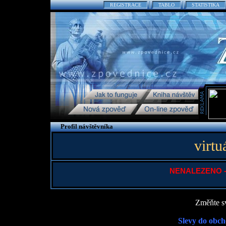
REGISTRACE
TABLO
STATISTIKA
Profil návštěvníka
virtu
NENALEZENO - P
Změňte sv
Slevy do obch