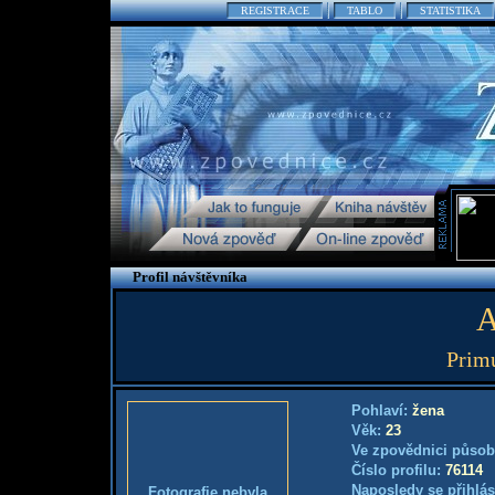
REGISTRACE
TABLO
STATISTIKA
Profil návštěvníka
A
Prim
Pohlaví:
žena
Věk:
23
Ve zpovědnici působ
Číslo profilu:
76114
Naposledy se přihlás
Fotografie nebyla