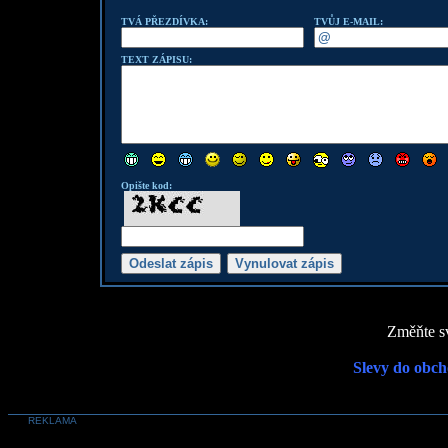
TVÁ PŘEZDÍVKA:
TVŮJ E-MAIL:
TEXT ZÁPISU:
Opište kod:
Změňte sv
Slevy do obch
REKLAMA