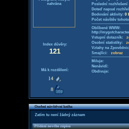
nahrána
Poslední rozhřešení 
Doteď napsal rozhře
Bodování aktivity:
0 
Počet návštěv tohoto
Oblíbené WWW:
http://mygotcharac
Vstupní dotazník:
z
Osobní statistiky:
z
Index důvěry:
Vztahy na Zpovědni
121
Smajlíci:
zobraz
Miluje:
Nenávidí:
Má k rozdělení:
Obdivuje:
14
8
Osobní návštěvní kniha
Zatím tu není žádný záznam
Přidání nového zápisu