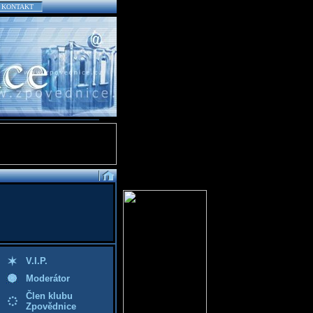
KONTAKT
V.I.P.
Moderátor
Člen klubu
Zpovědnice