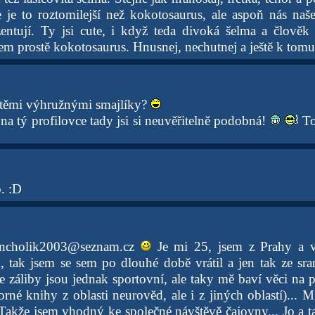
e je to roztomilejší než kokotosaurus, ale aspoň nás naš
entují. Ty jsi cute, i když teda divoká šelma a člověk
jsem prostě kokotosaurus. Hnusnej, nechutnej a ještě k to
s těmi výhružnými smajlíky?
 tý profilovce tady jsi si neuvěřitelně podobná!
To
. :D
ancholik2003@seznam.cz
Je mi 25, jsem z Prahy a v
 tak jsem se sem po dlouhé době vrátil a jen tak ze sra
 záliby jsou jednak sportovní, ale taky mě baví věci na p
né knihy z oblasti neurověd, ale i z jiných oblastí)... Mi
Takže jsem vhodný ke společné návštěvě čajovny... Jo a 