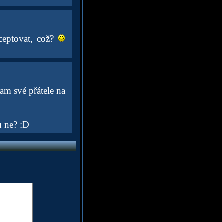
ceptovat, což?
am své přátele na
u ne? :D