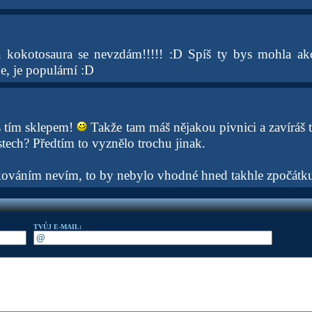
 kokotosaura se nevzdám!!!!! :D Spíš ty bys mohla ak
e, je populární :D
 s tím sklepem!
Takže tam máš nějakou pivnici a zavíráš t
tech? Předtím to vyznělo trochu jinak.
kováním nevím, to by nebylo vhodné hned takhle zpočátk
TVŮJ E-MAIL: