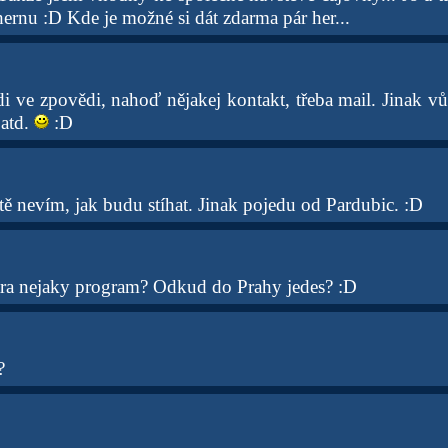
ernu :D Kde je možné si dát zdarma pár her...
idi ve zpovědi, nahoď nějakej kontakt, třeba mail. Jinak v
 atd.
:D
ě nevím, jak budu stíhat. Jinak pojedu od Pardubic. :D
tra nejaky program? Odkud do Prahy jedes? :D
?