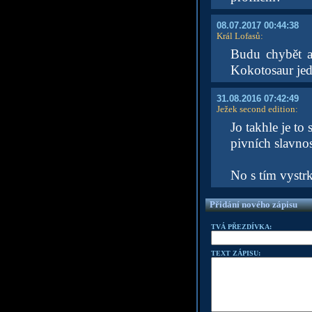
08.07.2017 00:44:38
Král Lofasů
:
Budu chybět a
Kokotosaur jed
31.08.2016 07:42:49
Ježek second edition
:
Jo takhle je to
pivních slavnos
No s tím vystr
Přidání nového zápisu
TVÁ PŘEZDÍVKA:
TEXT ZÁPISU: