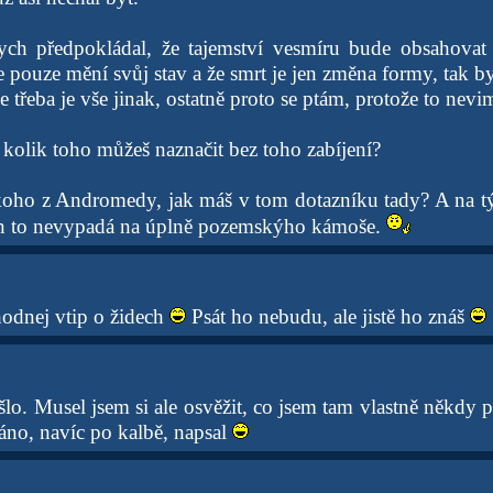
ch předpokládal, že tajemství vesmíru bude obsahovat
 pouze mění svůj stav a že smrt je jen změna formy, tak by
e třeba je vše jinak, ostatně proto se ptám, protože to nevim
 kolik toho můžeš naznačit bez toho zabíjení?
koho z Andromedy, jak máš v tom dotazníku tady? A na tý 
en to nevypadá na úplně pozemskýho kámoše.
odnej vtip o židech
Psát ho nebudu, ale jistě ho znáš
šlo. Musel jsem si ale osvěžit, co jsem tam vlastně někdy 
áno, navíc po kalbě, napsal