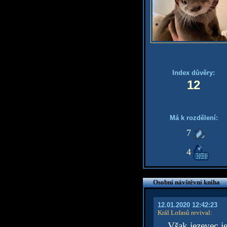
Index důvěry:
12
Má k rozdělení:
7
4
Osobní návštěvní kniha
12.01.2020 12:42:23
Král Lofasů revival
:
Však jezevec je