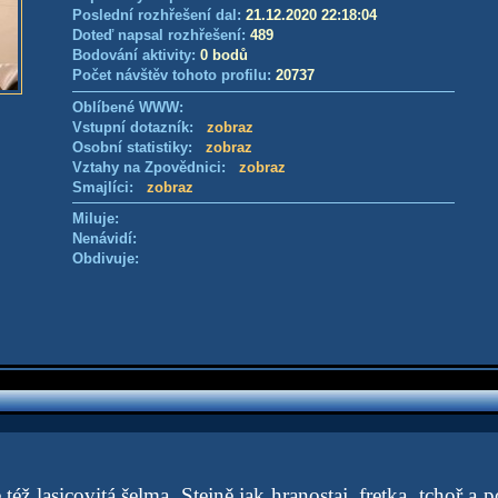
Poslední rozhřešení dal:
21.12.2020 22:18:04
Doteď napsal rozhřešení:
489
Bodování aktivity:
0 bodů
Počet návštěv tohoto profilu:
20737
Oblíbené WWW:
Vstupní dotazník:
zobraz
Osobní statistiky:
zobraz
Vztahy na Zpovědnici:
zobraz
Smajlíci:
zobraz
Miluje:
Nenávidí:
Obdivuje:
 též lasicovitá šelma. Stejně jak hranostaj, fretka, tchoř 