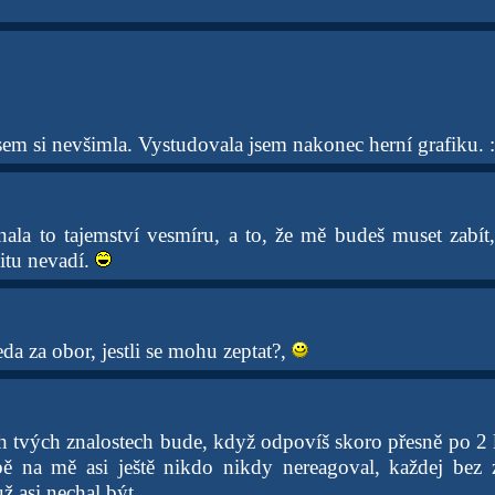
sem si nevšimla. Vystudovala jsem nakonec herní grafiku. 
nala to tajemství vesmíru, a to, že mě budeš muset zabít
itu nevadí.
eda za obor, jestli se mohu zeptat?,
 tvých znalostech bude, když odpovíš skoro přesně po 2 le
 na mě asi ještě nikdo nikdy nereagoval, každej bez zn
ž asi nechal být.