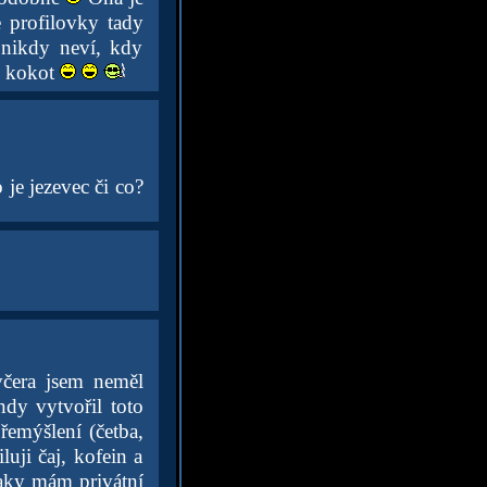
e profilovky tady
 nikdy neví, kdy
mu kokot
 je jezevec či co?
čera jsem neměl
ndy vytvořil toto
řemýšlení (četba,
luji čaj, kofein a
taky mám privátní