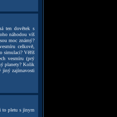
ná ten dovětek s
toho náhodou víš
nejsou moc známý?
vesmíru celkově,
 o simulaci? Věříš
ech vesmíru (prý
ný planety? Kolik
 jiný zajímavosti
 to pletu s jinym