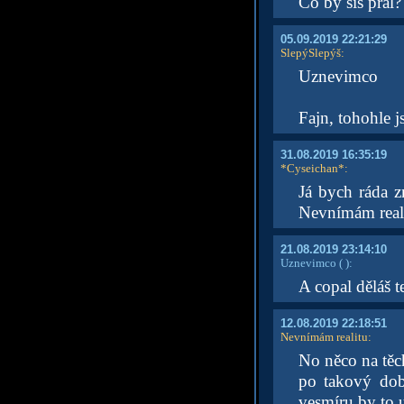
Co by sis přál?
05.09.2019 22:21:29
SlepýSlepýš
:
Uznevimco
Fajn, tohohle j
31.08.2019 16:35:19
*Cyseichan*
:
Já bych ráda z
Nevnímám real
21.08.2019 23:14:10
Uznevimco
( )
:
A copal děláš t
12.08.2019 22:18:51
Nevnímám realitu
:
No něco na těch
po takový době
vesmíru by to u