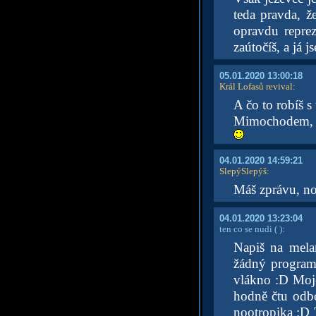
teda pravda, ž
opravdu reprez
zaútočíš, a já 
05.01.2020 13:00:18
Král Lofasů revival
:
A čo to robíš 
Mimochodem, na
04.01.2020 14:59:21
SlepýSlepýš
:
Máš zprávu, no
04.01.2020 13:23:04
ten co se nudi
( )
:
Napiš na mel
žádný program,
vlákno :D Moje
hodně čtu odbor
nootropika :D 