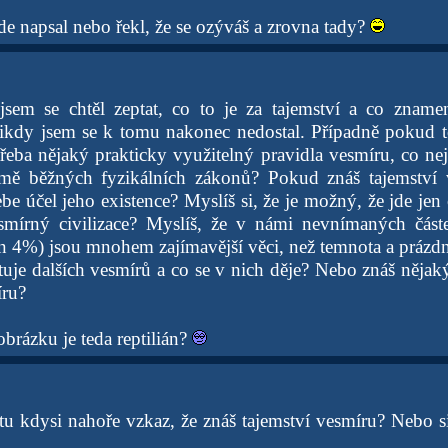
de napsal nebo řekl, že se ozýváš a zrovna tady?
sem se chtěl zeptat, co to je za tajemství a co zname
nikdy jsem se k tomu nakonec nedostal. Případně pokud 
třeba nějaký prakticky využitelný pravidla vesmíru, co 
mě běžných fyzikálních zákonů? Pokud znáš tajemství 
ebe účel jeho existence? Myslíš si, že je možný, že jde jen
smírný civilizace? Myslíš, že v námi nevnímaných část
n 4%) jsou mnohem zajímavější věci, než temnota a prázd
tuje dalších vesmírů a co se v nich děje? Nebo znáš nějaký
íru?
 obrázku je teda reptilián?
tu kdysi nahoře vzkaz, že znáš tajemství vesmíru? Nebo si