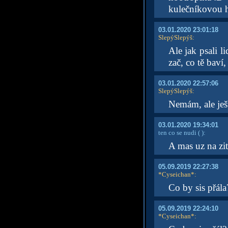
kulečníkovou h
03.01.2020 23:01:18
SlepýSlepýš
:
Ale jak psali l
zač, co tě baví,
03.01.2020 22:57:06
SlepýSlepýš
:
Nemám, ale ješt
03.01.2020 19:34:01
ten co se nudi
( )
:
A mas uz na zi
05.09.2019 22:27:38
*Cyseichan*
:
Co by sis přála
05.09.2019 22:24:10
*Cyseichan*
: