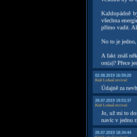
Každopádně by
všechna energie
přímo vadit. Al
No to je jedno,
A fakt znáš ně
on(a)? Přece j
02.08.2019 16:59:20
Král Lofasů revival
:
Údajně za nevh
28.07.2019 19:53:37
Král Lofasů revival
:
Jo, už mi to do
navíc v jednu r
28.07.2019 18:34:44