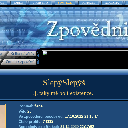
ACE
TABLO
STATISTIKA
SOUTĚŽE
POMOZTE
REKLAMA
SlepýSlepýš
Jj, taky mě bolí existence.
Pohlaví:
žena
Věk:
23
Ve zpovědnici působí od:
17.10.2012 21:13:14
Číslo profilu:
74335
Naposledy se přihlásil:
21.12.2020 22:17:02