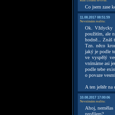
Král Lofasů revival
:
Co jsem zase k
11.08.2017 08:51:59
Nevnímám realitu
:
Ok. Vždycky j
použitím, ale 
hodně... Znáš 
Tzn. něco kro
jaký je podle t
ve vyspělý ve
vnímáme asi je
podle tebe exis
o povaze vesm
A ten ještěr na
10.08.2017 17:00:06
Nevnímám realitu
:
Ahoj, nemělas 
profilem?