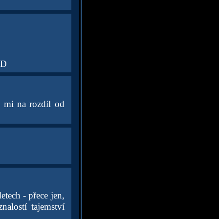
:D
, mi na rozdíl od
tech - přece jen,
alostí tajemství