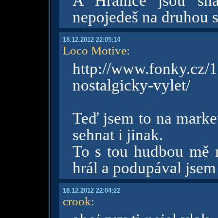
A Hranice jsou sn
nepojedeš na druhou 
18.12.2012 22:05:14
Loco Motive
:
http://www.fonky.c
nostalgicky-vylet/
Teď jsem to na market
sehnat i jinak.
To s tou hudbou mě n
hrál a podupával jsem
18.12.2012 22:04:22
crook
: