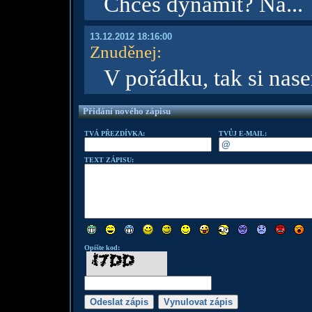
Chceš dynamit? Na...
13.12.2012 18:16:00
Znuděnej
:
V pořádku, tak si nas
Přidání nového zápisu
TVÁ PŘEZDÍVKA:
TVŮJ E-MAIL:
TEXT ZÁPISU:
Opište kod: