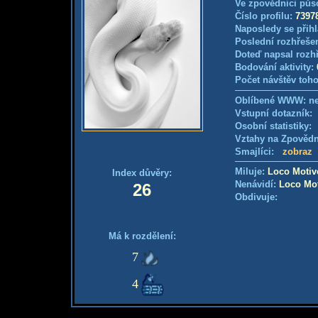
Ve zpovědnici půs
Číslo profilu:
7397
Naposledy se přihl
Poslední rozhřešen
Doteď napsal rozh
Bodování aktivity:
Počet návštěv toho
Oblíbené WWW: 
Vstupní dotazník
Osobní statistiky
Vztahy na Zpověd
Smajlíci:
zobraz
Miluje:
Loco Motiv
Index důvěry:
Nenávidí:
Loco Mo
26
Obdivuje:
Má k rozdělení:
7
4