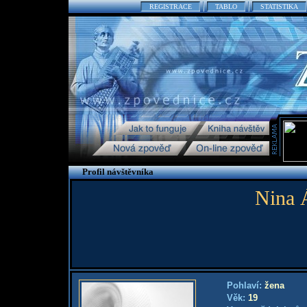
REGISTRACE
TABLO
STATISTIKA
Profil návštěvníka
Nina 
Pohlaví:
žena
Věk:
19