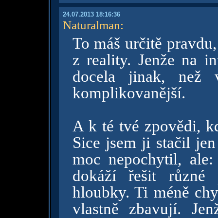
24.07.2013 18:16:36
Naturalman
:
To máš určitě pravdu,
z reality. Jenže na i
docela jinak, než 
komplikovanější.
A k té tvé zpovědi, kd
Sice jsem ji stačil je
moc nepochytil, ale: 
dokáží řešit různ
hloubky. Ti méně chyt
vlastně zbavují. Je