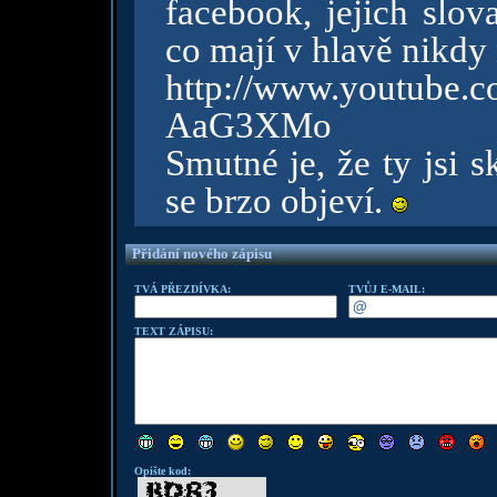
facebook, jejich slov
co mají v hlavě nikdy
http://www.youtube
AaG3XMo
Smutné je, že ty jsi s
se brzo objeví.
Přidání nového zápisu
TVÁ PŘEZDÍVKA:
TVŮJ E-MAIL:
TEXT ZÁPISU:
Opište kod: