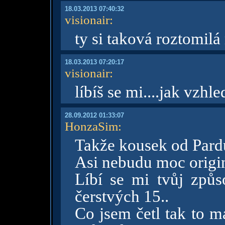
18.03.2013 07:40:32
visionair
:
ty si taková roztomilá 
18.03.2013 07:20:17
visionair
:
líbíš se mi....jak vzh
28.09.2012 01:33:07
HonzaSim
:
Takže kousek od Pard
Asi nebudu moc origi
Líbí se mi tvůj způs
čerstvých 15..
Co jsem četl tak to m