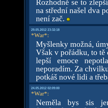
Rozhodně se to zlepš
na střední našel dva 
není zač.
29.05.2012 23:32:18
*War*
:
Myšlenky možná, úmy
Však v pořádku, to tě
lepší emoce nepotl
neporadím. Za chvilku
potkáš nové lidi a tře
24.05.2012 02:09:00
*War*
:
Neměla bys sis je