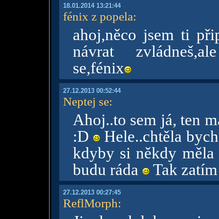
18.01.2014 13:21:44
fénix z popela
:
ahoj,něco jsem ti při
návrat zvládneš,al
se,fénix
27.12.2013 00:52:44
Neptej se
:
Ahoj..to sem já, ten 
:D
Hele..chtěla bych
kdyby si někdy měla 
budu ráda
Tak zatím 
27.12.2013 00:27:45
ReflMorph
: