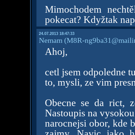
Mimochodem nechtěl
pokecat? Kdyžtak nap
24.07.2013 18:47:33
Nemam
(M8R-ng9ba31@mailin
Ahoj,
cetl jsem odpoledne t
to, mysli, ze vim presne
Obecne se da rict, z
Nastoupis na vysokou
narocnejsi obor, kde 
zajmy. Navic jako 