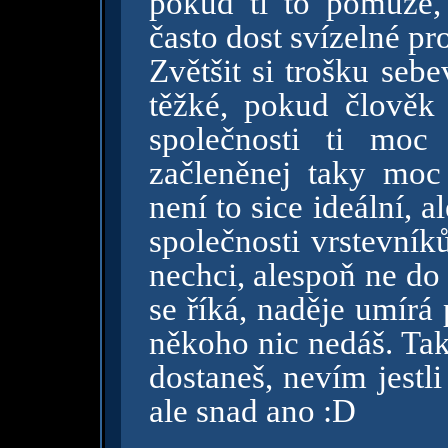
pokud ti to pomůže, 
často dost svízelné pr
Zvětšit si trošku seb
těžké, pokud člověk
společnosti ti moc
začleněnej taky moc
není to sice ideální, 
společnosti vrstevník
nechci, alespoň ne do
se říká, naděje umírá 
někoho nic nedáš. Tak
dostaneš, nevím jestl
ale snad ano :D