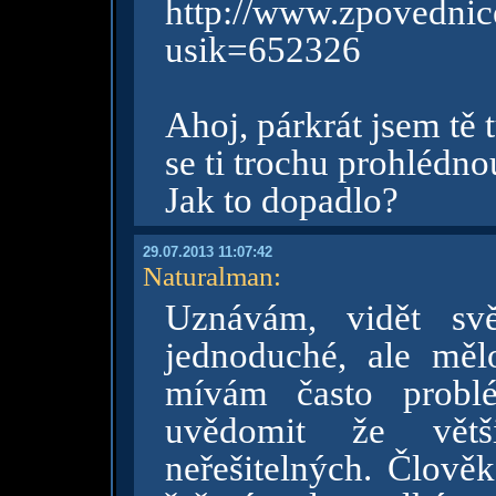
http://www.zpovednice
usik=652326
Ahoj, párkrát jsem tě 
se ti trochu prohlédnou
Jak to dopadlo?
29.07.2013 11:07:42
Naturalman
:
Uznávám, vidět svě
jednoduché, ale měl
mívám často probl
uvědomit že větš
neřešitelných. Člově