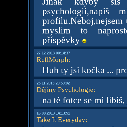
Jinak kdyby sis
psychologii,napi
profilu.Neboj,nejsem 
myslim to naprost
příspěvky
27.12.2013 00:14:37
ReflMorph
:
Huh ty jsi kočka ... p
25.11.2013 20:59:02
Dějiny Psychologie
:
na té fotce se mi líbíš
16.08.2013 14:13:51
Take It Everyday
: