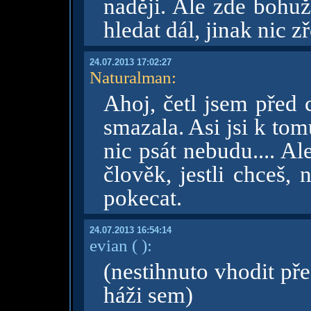
naději. Ale zde bohuž
hledat dál, jinak nic z
24.07.2013 17:02:27
Naturalman
:
Ahoj, četl jsem před 
smazala. Asi jsi k tom
nic psát nebudu.... Al
člověk, jestli chceš,
pokecat.
24.07.2013 16:54:14
evian
( )
:
(nestihnuto vhodit př
háži sem)