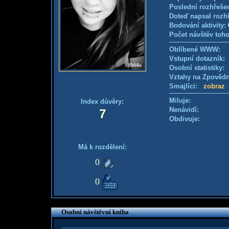
Poslední rozhřešen
Doteď napsal rozh
Bodování aktivity:
Počet návštěv toho
Oblíbené WWW:
Vstupní dotazník: 
Osobní statistiky
Vztahy na Zpověd
Smajlíci:
zobraz
Miluje:
Index důvěry:
Nenávidí:
7
Obdivuje:
Má k rozdělení:
0
0
Osobní návštěvní kniha