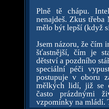
Plně tě chápu. Int
nenajdeš. Zkus třeba
mělo být lepší (když s
Jsem názoru, že čím in
šťastnější, čím je st
dětství a pozdního stá
speciální péči vypus
postupuje v oboru z
mělkých lidí, již se
často prázdnými ži
vzpomínky na mládí. 