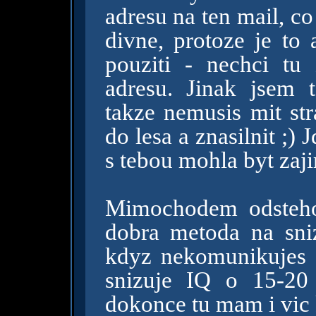
adresu na ten mail, c
divne, protoze je to
pouziti - nechci tu 
adresu. Jinak jsem 
takze nemusis mit str
do lesa a znasilnit ;) 
s tebou mohla byt zaj
Mimochodem odstehov
dobra metoda na sniz
kdyz nekomunikujes v
snizuje IQ o 15-20
dokonce tu mam i vic