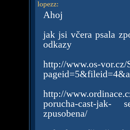
lopezz
:
Ahoj
jak jsi včera psala z
odkazy
http://www.os-vor.cz
pageid=5&fileid=4&
http://www.ordinace.c
porucha-cast-jak- se
zpusobena/