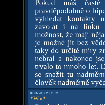
Pokud máš časté
pravděpodobně o bipo
vyhledat kontakty 
zavolat i na linku 
možnost, že mají něj
je možné jít bez věd
taky do určité míry 
nebral a nakonec jse
trvalo to mnoho let. D
se snažit tu nadměrno
člověk nadměrně vyče
01.06.2012 23:31:32
*War*
: