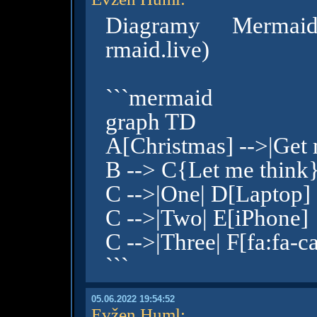
Diagramy Mermaid
rmaid.live)
```mermaid
graph TD
A[Christmas] -->|Get
B --> C{Let me think
C -->|One| D[Laptop]
C -->|Two| E[iPhone]
C -->|Three| F[fa:fa-c
```
05.06.2022 19:54:52
Evžen Huml
: