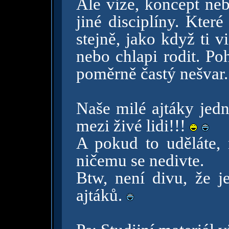
Ale vize, koncept ne
jiné disciplíny. Které
stejně, jako když ti 
nebo chlapi rodit. Po
poměrně častý nešvar.
Naše milé ajtáky jed
mezi živé lidi!!!
A pokud to uděláte, 
ničemu se nedivte.
Btw, není divu, že j
ajtáků.