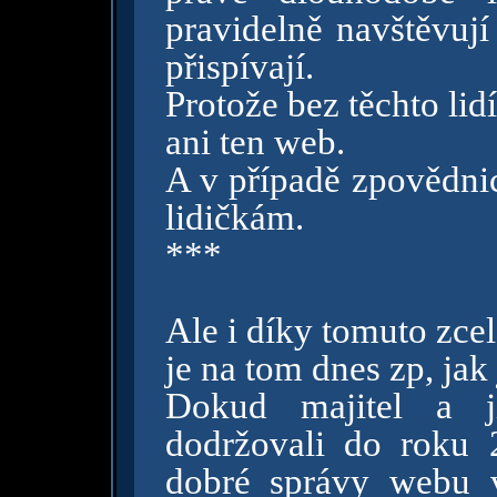
pravidelně navštěvují
přispívají.
Protože bez těchto li
ani ten web.
A v případě zpovědni
lidičkám.
***
Ale i díky tomuto zce
je na tom dnes zp, jak 
Dokud majitel a jí
dodržovali do roku 2
dobré správy webu v