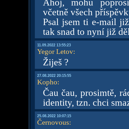
Ahoj, mohu poprosi
včetně všech příspěv
Psal jsem ti e-mail ji
tak snad to nyní již d
11.09.2022 13:55:23
Yegor Letov
:
Žiješ ?
27.08.2022 20:15:55
Kopho
:
Čau čau, prosimtě, rá
identity, tzn. chci sma
25.08.2022 10:07:15
Černovous
: