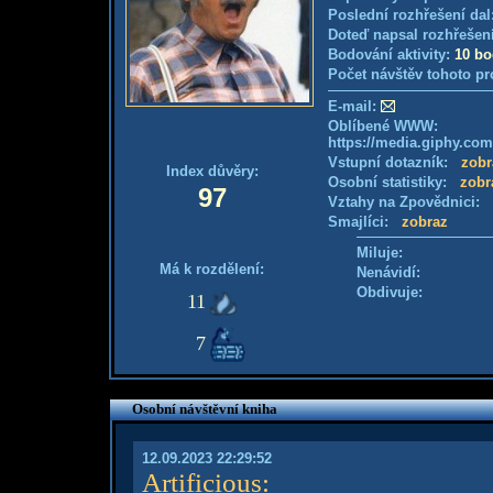
Poslední rozhřešení dal
Doteď napsal rozhřešen
Bodování aktivity:
10 b
Počet návštěv tohoto pr
E-mail:
Oblíbené WWW:
https://media.giphy.c
Vstupní dotazník:
zobr
Index důvěry:
Osobní statistiky:
zobr
97
Vztahy na Zpovědnici:
Smajlíci:
zobraz
Miluje:
Má k rozdělení:
Nenávidí:
Obdivuje:
11
7
Osobní návštěvní kniha
12.09.2023 22:29:52
Artificious
: