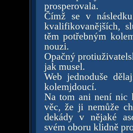
prosperovala.
Čímž se v následku 
kvalifikovanějších, s
těm potřebným kole
nouzi.
Opačný protiuživatels
jak musel.
Web jednoduše dělají
kolemjdoucí.
Na tom ani není nic k
věc, že ji nemůže c
dekády v nějaké aso
svém oboru klidně pro