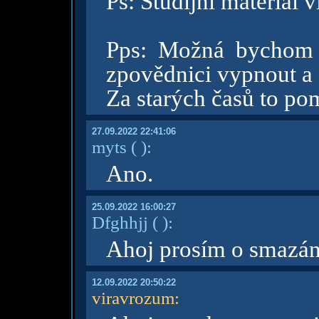
Ps: Studijní materiál 
Pps: Možná bychom 
zpovědnici vypnout a 
Za starých časů to po
27.09.2022 22:41:06
myts
( )
:
Ano.
25.09.2022 16:00:27
Dfghhjj
( )
:
Ahoj prosím o smazání
12.09.2022 20:50:22
viravrozum
: