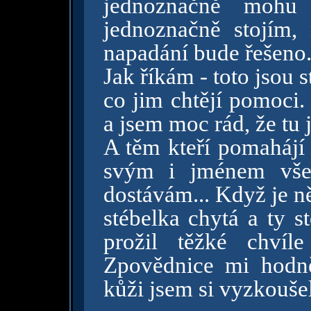
jednoznačně mohu 
jednoznačně stojím,
napadání bude řešeno
Jak říkám - toto jsou 
co jim chtějí pomoci.
a jsem moc rád, že tu 
A těm kteří pomahájí
svým i jménem všec
dostávám... Když je n
stébelka chytá a ty s
prožil těžké chvíl
Zpovědnice mi hodně
kůži jsem si vyzkoušel