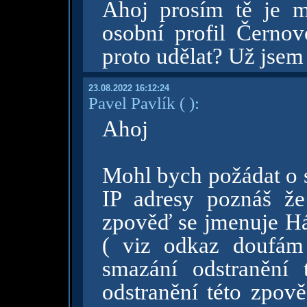
Ahoj prosím tě je m
osobní profil Černo
proto udělat? Už jsem
23.08.2022 16:12:24
Pavel Pavlík
( )
:
Ahoj
Mohl bych požádat o 
IP adresy poznáš že
zpověď se jmenuje H
( viz odkaz doufám
smazání odstranění
odstranění této zpov