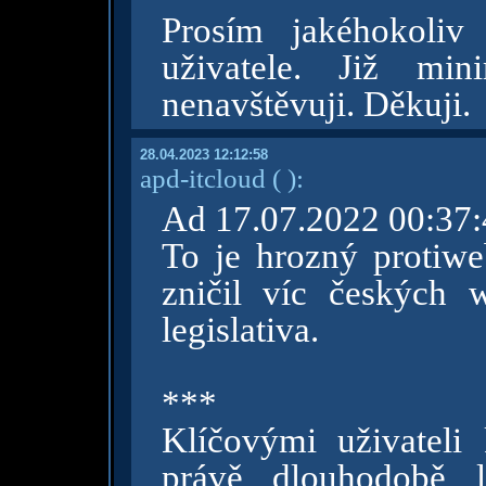
Prosím jakéhokoliv
uživatele. Již min
nenavštěvuji. Děkuji.
28.04.2023 12:12:58
apd-itcloud
( )
:
Ad 17.07.2022 00:37:
To je hrozný protiwe
zničil víc českých
legislativa.
***
Klíčovými uživatel
právě dlouhodobě lo