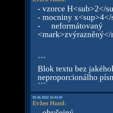
- vzorce H<sub>2</s
- mocniny x<sup>4</
- neformátovaný 
<mark>zvýrazněný</m
```
Blok textu bez jakého
neproporcionálho pís
```
05.06.2022 18:44:29
Evžen Huml
:
- obyčejný