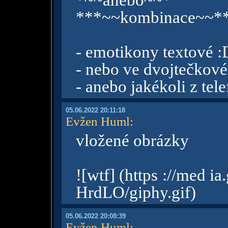
*~~anebo~~* 
***~~kombinace~~*
- emotikony textové :
- nebo ve dvojtečkové
- anebo jakékoli z t
05.06.2022 20:11:18
Evžen Huml
:
vložené obrázky
![wtf] (https ://med 
HrdLO/giphy.gif)
05.06.2022 20:08:39
Evžen Huml
: