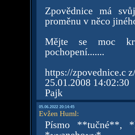
Zpovědnice má svůj
proměnu v něco jinéh
Mějte se moc kr
pochopení.......
https://zpovednice.c 
25.01.2008 14:02:30
Pajk
05.06.2022 20:14:45
Evžen Huml
:
Písmo **tučné**, *k