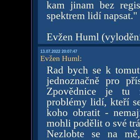
kam jinam bez regis
spektrem lidí napsat."
Evžen Huml (vylodění 
13.07.2022 20:07:47
Evžen Huml
:
Rad bych se k tomuto
jednoznačně pro přís
Zpovědnice je tu z
problémy lidí, kteří s
koho obratit - nema
mohli podělit o své trá
Nezlobte se na mě,