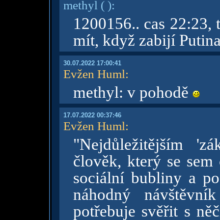
methyl
( )
:
1200156.. cas 22:23, 
mít, když zabijí Putin
30.07.2022 17:00:41
Evžen Huml
:
methyl: v pohodě
17.07.2022 00:37:46
Evžen Huml
:
"Nejdůležitějším 'z
člověk, který se sem c
sociální bubliny a p
náhodný návštěvník
potřebuje svěřit s n