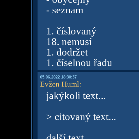
- seznam
1. číslovaný
18. nemusí
1. dodržet
1. číselnou řadu
05.06.2022 18:30:37
Evžen Huml
:
jakýkoli text...
> citovaný text...
další text...