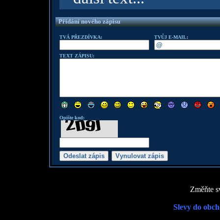
Přidání nového zápisu
TVÁ PŘEZDÍVKA:
TVŮJ E-MAIL:
TEXT ZÁPISU:
Opište kod:
Změňte sv
Slevy do obch