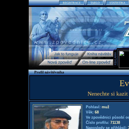
REGISTRACE
TABLO
STATISTIKA
Profil návštěvníka
Ev
Nenechte si kazit
Pohlaví:
muž
Věk:
68
Ve zpovědnici působí o
Číslo profilu:
71138
Naposledy se přihlásil: