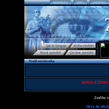
REGISTRACE
TABLO
STATISTIKA
Profil návštěvníka
NENALEZENO - P
Změňte sv
Slevy do obch