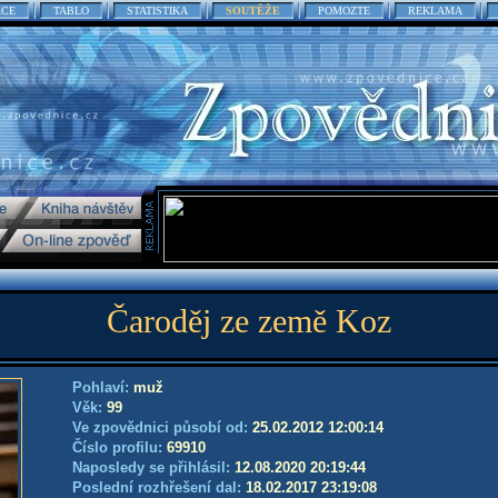
ACE
TABLO
STATISTIKA
SOUTĚŽE
POMOZTE
REKLAMA
Čaroděj ze země Koz
Pohlaví:
muž
Věk:
99
Ve zpovědnici působí od:
25.02.2012 12:00:14
Číslo profilu:
69910
Naposledy se přihlásil:
12.08.2020 20:19:44
Poslední rozhřešení dal:
18.02.2017 23:19:08