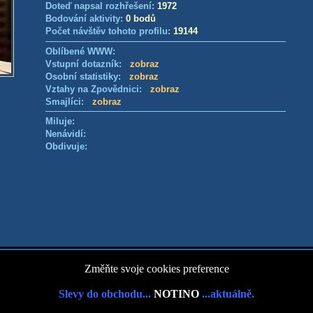
Doteď napsal rozhřešení:
1972
Bodování aktivity:
0 bodů
Počet návštěv tohoto profilu:
19144
Oblíbené WWW:
Vstupní dotazník:
zobraz
Osobní statistiky:
zobraz
Vztahy na Zpovědnici:
zobraz
Smajlíci:
zobraz
Miluje:
Nenávidí:
Obdivuje:
Změňte svoje cookies preference
Slevy do obchodu...
NOTINO
...aktuálně.