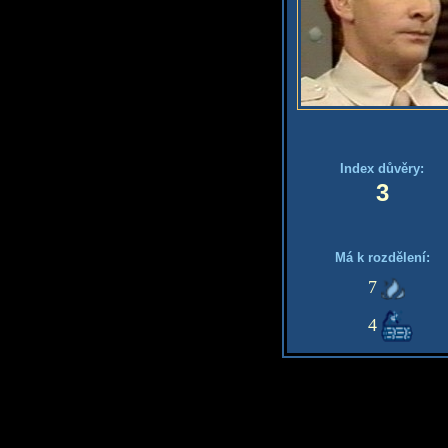
Index důvěry:
3
Má k rozdělení:
7
4