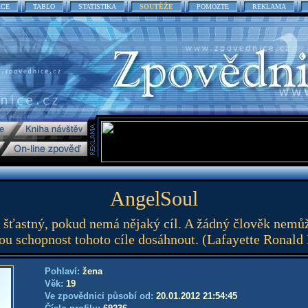
ACE
TABLO
STATISTIKA
SOUTĚŽE
POMOZTE
REKLAMA
AngelSoul
 šťastný, pokud nemá nějaký cíl. A žádný člověk nemůž
vou schopnost tohoto cíle dosáhnout. (Lafayette Ronald
Pohlaví:
žena
Věk:
19
Ve zpovědnici působí od:
20.01.2012 21:54:45