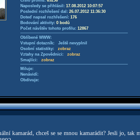
Číslo profilu:
69236
Naposledy se přihlásil:
17.08.2012 10:07:57
Poslední rozhřešení dal:
26.07.2012 11:36:30
Doteď napsal rozhřešení:
176
Bodování aktivity:
0 bodů
Počet návštěv tohoto profilu:
12867
Oblíbené WWW:
Vstupní dotazník: Ještě nevyplnil
Osobní statistiky:
zobraz
Vztahy na Zpovědnici:
zobraz
Smajlíci:
zobraz
Miluje:
Nenávidí:
Obdivuje:
uální kamarád, chceš se se mnou kamarádit? Jesli jo, tak m