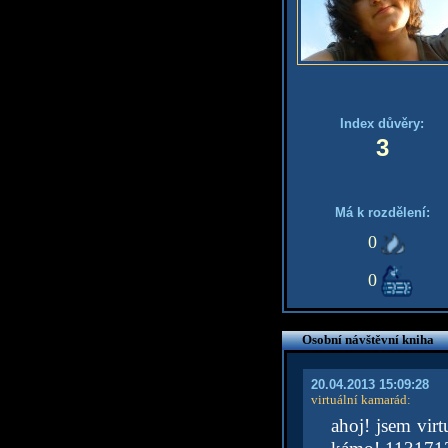
Index důvěry:
3
Má k rozdělení:
0
0
Osobní návštěvní kniha
20.04.2013 15:09:28
virtuální kamarád
:
ahoj! jsem virt