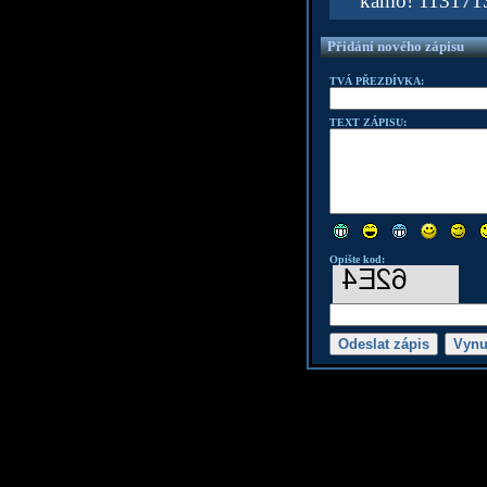
kámo! 113171
Přidání nového zápisu
TVÁ PŘEZDÍVKA:
TEXT ZÁPISU:
Opište kod: