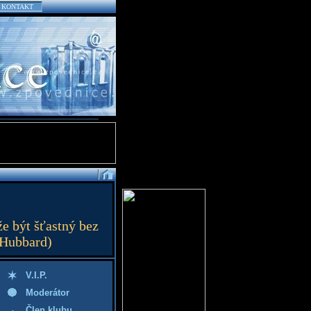
KONTAKT
e být šťastný bez
 Hubbard)
V.I.P.
Moderátor
Člen klubu