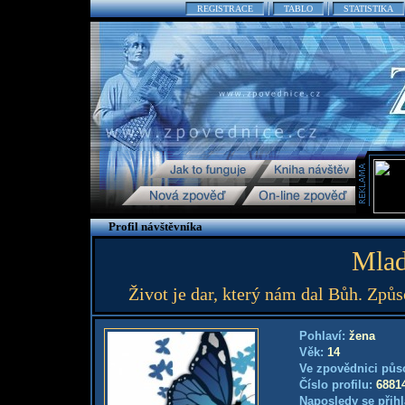
REGISTRACE
TABLO
STATISTIKA
Profil návštěvníka
Mlad
Život je dar, který nám dal Bůh. Způ
Pohlaví:
žena
Věk:
14
Ve zpovědnici půs
Číslo profilu:
6881
Naposledy se přihl