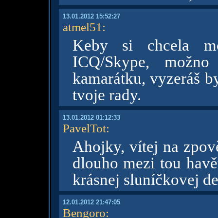
13.01.2012 15:52:27
atmel51
:
Keby si chcela m
ICQ/Skype, možno
kamarátku, vyzeráš by
tvoje rady.
13.01.2012 01:12:33
PavelTot
:
Ahojky, vítej na zpov
dlouho mezi tou havětí
krásnej sluníčkovej d
12.01.2012 21:47:05
Bengoro
: