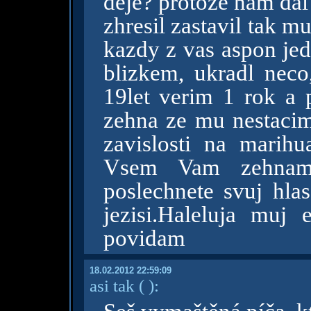
deje? protoze nam da
zhresil zastavil tak m
kazdy z vas aspon jed
blizkem, ukradl neco
19let verim 1 rok a
zehna ze mu nestaci
zavislosti na marihu
Vsem Vam zehnam 
poslechnete svuj hla
jezisi.Haleluja muj 
povidam
18.02.2012 22:59:09
asi tak
( )
: