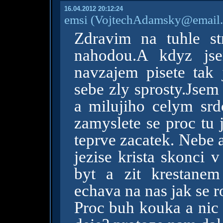
16.04.2012 20:12:24
emsi
(VojtechAdamsky@email.
Zdravim na tuhle st
nahodou.A kdyz jse
navzajem pisete tak 
sebe zly sprosty.Jsem
a milujiho celym srd
zamyslete se proc tu 
teprve zacatek. Nebe 
jezise krista skonci 
byt a zit krestane
echava na nas jak se 
Proc buh kouka a nic 