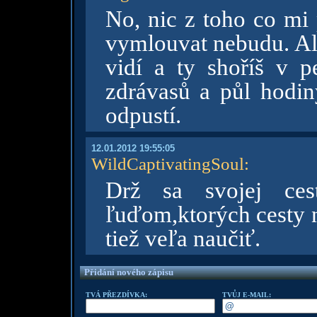
No, nic z toho co mi p
vymlouvat nebudu. Al
vidí a ty shoříš v 
zdrávasů a půl hodin
odpustí.
12.01.2012 19:55:05
WildCaptivatingSoul
:
Drž sa svojej cest
ľuďom,ktorých cesty n
tiež veľa naučiť.
Přidání nového zápisu
TVÁ PŘEZDÍVKA:
TVŮJ E-MAIL: