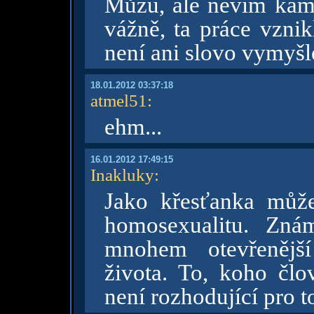
Můžu, ale nevím kam
vážně, ta práce vznik
není ani slovo vymyšl
18.01.2012 03:37:18
atmel51
:
ehm...
16.01.2012 17:49:15
Inakluky
:
Jako křesťanka může
homosexualitu. Zná
mnohem otevřenější
života. To, koho člo
není rozhodující pro 