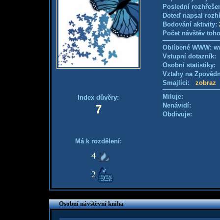
Poslední rozhřešen
Doteď napsal rozh
Bodování aktivity:
Počet návštěv toho
Oblíbené WWW: ww
Vstupní dotazník
Osobní statistiky
Vztahy na Zpověd
Smajlíci:
zobraz
Miluje:
Index důvěry:
Nenávidí:
7
Obdivuje:
Má k rozdělení:
4
2
Osobní návštěvní kniha