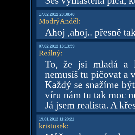
Seš vymaštěná píča, k
17.02.2012 23:38:40
ModrýAnděl
:
Ahoj ,ahoj.. přesně t
07.02.2012 13:13:59
Reálný
:
To, že jsi mladá a 
nemusíš tu pičovat a 
Každý se snažíme být 
víru nám tu tak moc n
Já jsem realista. A kře
19.01.2012 11:20:21
kristusek
: