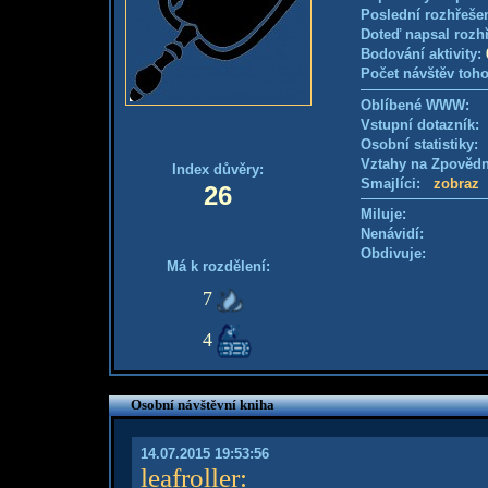
Poslední rozhřešen
Doteď napsal rozh
Bodování aktivity:
Počet návštěv toho
Oblíbené WWW:
Vstupní dotazník
Osobní statistiky
Vztahy na Zpověd
Index důvěry:
Smajlíci:
zobraz
26
Miluje:
Nenávidí:
Obdivuje:
Má k rozdělení:
7
4
Osobní návštěvní kniha
14.07.2015 19:53:56
leafroller
: