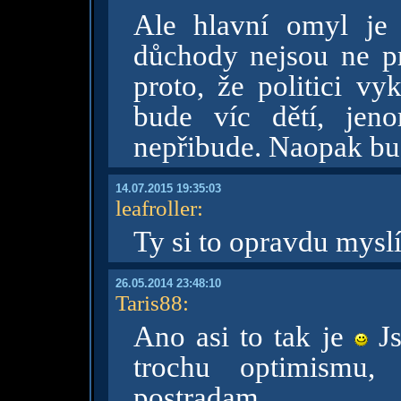
Ale hlavní omyl je
důchody nejsou ne pro
proto, že politici vy
bude víc dětí, jen
nepřibude. Naopak bu
14.07.2015 19:35:03
leafroller
:
Ty si to opravdu myslí
26.05.2014 23:48:10
Taris88
:
Ano asi to tak je
Js
trochu optimismu
postradam.