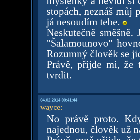
myšlenky a nevidí si 
stopách, neznáš můj 
já nesoudím tebe.
Neskutečně směšně. Je
"Šalamounovo" hovno 
Rozumný člověk se jic
Právě, přijde mi, že 
tvrdit.
04.02.2014 00:41:44
wayce
:
No právě proto. Kdy
najednou, člověk už n