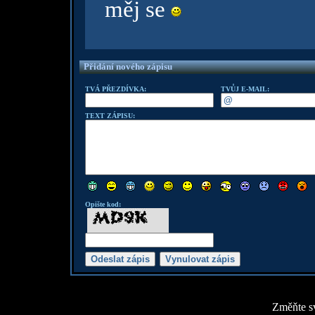
měj se
Přidání nového zápisu
TVÁ PŘEZDÍVKA:
TVŮJ E-MAIL:
TEXT ZÁPISU:
Opište kod:
Změňte sv