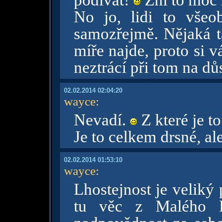
podívat!
Zní to moc 
No jo, lidi to všeob
samozřejmě. Nějaká ta
míře najde, proto si v
neztrácí při tom na důs
02.02.2014 02:04:20
wayce
:
Nevadí.
Z které je t
Je to celkem drsné, ale
02.02.2014 01:53:10
wayce
:
Lhostejnost je veliký
tu věc z Malého P