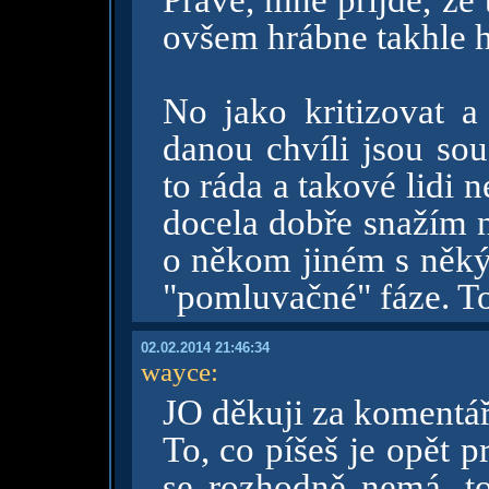
Právě, mně přijde, že
ovšem hrábne takhle 
No jako kritizovat a
danou chvíli jsou sou
to ráda a takové lidi 
docela dobře snažím 
o někom jiném s někým
"pomluvačné" fáze. To
02.02.2014 21:46:34
wayce
:
JO děkuji za komentář
To, co píšeš je opět 
se rozhodně nemá, to