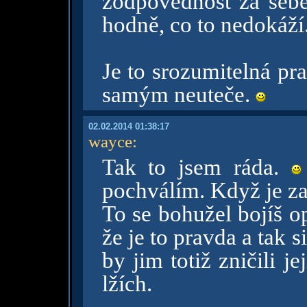
zodpovědnost za sebe 
hodně, co to nedokáží
Je to srozumitelná pr
samým neuteče.
02.02.2014 01:38:17
wayce
:
Tak to jsem ráda.
pochválím. Když je z
To se bohužel bojíš op
že je to pravda a tak s
by jim totiž zničili j
lžích.