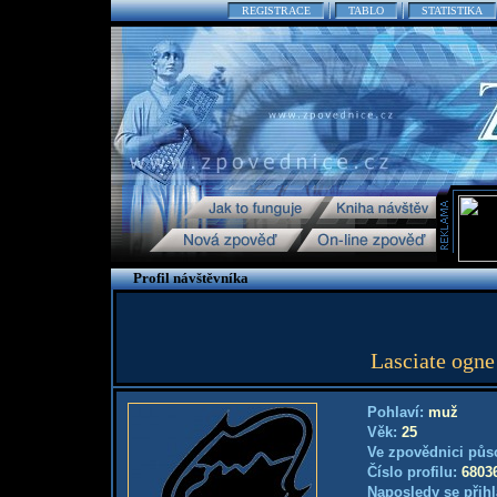
REGISTRACE
TABLO
STATISTIKA
Profil návštěvníka
Lasciate ogne 
Pohlaví:
muž
Věk:
25
Ve zpovědnici půs
Číslo profilu:
6803
Naposledy se přihl