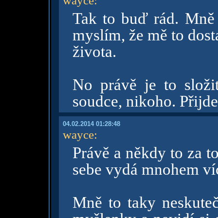
wayce
:
Tak to buď rád. Mně s
myslím, že mě to dost
života.
No právě je to složi
soudce, nikoho. Přijde 
04.02.2014 01:28:48
wayce
:
Právě a někdy to za t
sebe vydá mnohem víc,
Mně to taky neskutečn