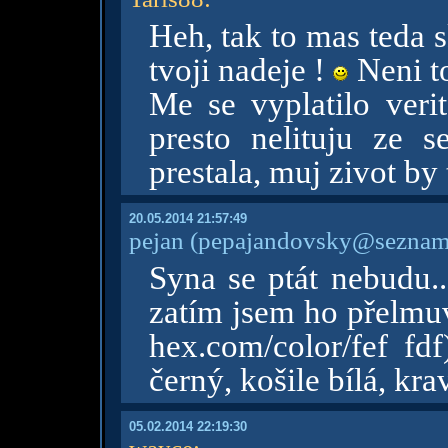
Heh, tak to mas teda 
tvoji nadeje !
Neni to
Me se vyplatilo verit
presto nelituju ze s
prestala, muj zivot by
20.05.2014 21:57:49
pejan
(pepajandovsky@seznam
Syna se ptát nebudu..
zatím jsem ho přelmuv
hex.com/color/fef fd
černý, košile bílá, kr
05.02.2014 22:19:30