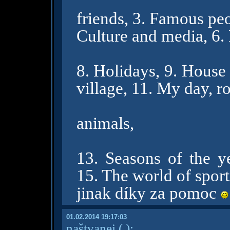
friends, 3. Famous peop
Culture and media, 6.
8. Holidays, 9. House 
village, 11. My day, ro
animals,
13. Seasons of the ye
15. The world of sport
jinak díky za pomoc
01.02.2014 19:17:03
naštvanej
( )
: