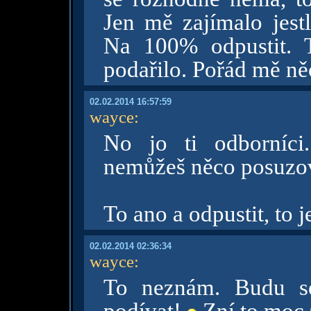
Jen mě zajímalo jest
Na 100% odpustit. T
podařilo. Pořád mě ně
02.02.2014 16:57:59
wayce
:
No jo ti odborníci
nemůžeš něco posuzova
To ano a odpustit, to j
02.02.2014 02:36:34
wayce
:
To neznám. Budu s