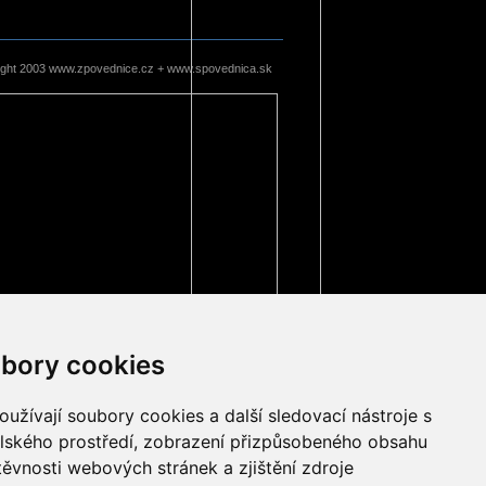
ight 2003 www.zpovednice.cz + www.spovednica.sk
bory cookies
užívají soubory cookies a další sledovací nástroje s
elského prostředí, zobrazení přizpůsobeného obsahu
těvnosti webových stránek a zjištění zdroje