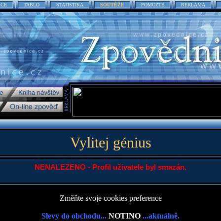
ACE
TABLO
STATISTIKA
SOUTĚŽE
POMOZTE
REKLAMA
Vylitej génius
NENALEZENO - Profil uživatele byl smazán.
Změňte svoje cookies preference
Slevy do obchodu...
NOTINO
...aktuálně.