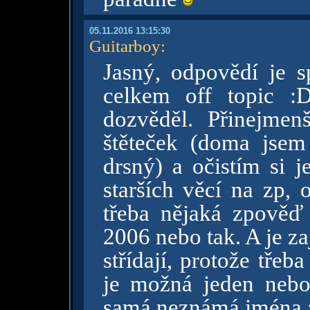
05.11.2016 13:15:30
Guitarboy
:
Jasný, odpovědí je s
celkem off topic :
dozvěděl. Přinejmen
štěteček (doma jsem
drsný) a očistím si j
starších věcí na zp, 
třeba nějaká zpověď
2006 nebo tak. A je zaj
střídají, protože třeb
je možná jeden nebo 
samá neznámá jména 