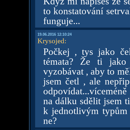
Když mi napíšeš že se
to konstatování setrv
funguje...
19.06.2016 12:10:24
Krysojed
:
Počkej , tys jako č
témata? Že ti jako
vyzobávat , aby to mě
jsem četl , ale nepři
odpovídat...víceméně 
na dálku sdělit jsem t
k jednotlivým typům s
ne?