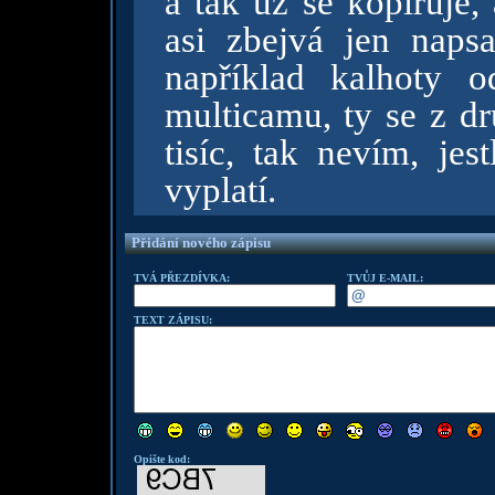
a tak už se kopíruje,
asi zbejvá jen nap
například kalhoty 
multicamu, ty se z dr
tisíc, tak nevím, jes
vyplatí.
Přidání nového zápisu
TVÁ PŘEZDÍVKA:
TVŮJ E-MAIL:
TEXT ZÁPISU:
Opište kod: