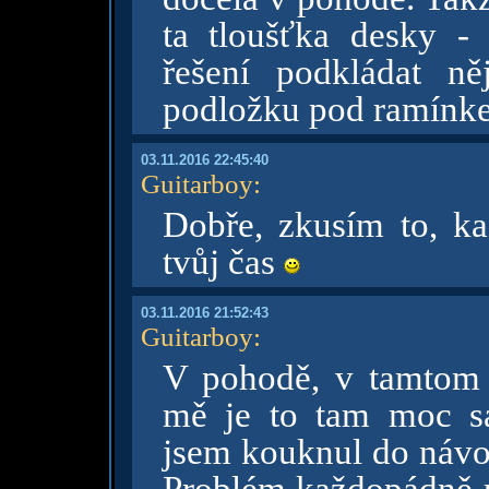
ta tloušťka desky -
řešení podkládat n
podložku pod ramínk
03.11.2016 22:45:40
Guitarboy
:
Dobře, zkusím to, k
tvůj čas
03.11.2016 21:52:43
Guitarboy
:
V pohodě, v tamtom s
mě je to tam moc sa
jsem kouknul do návod