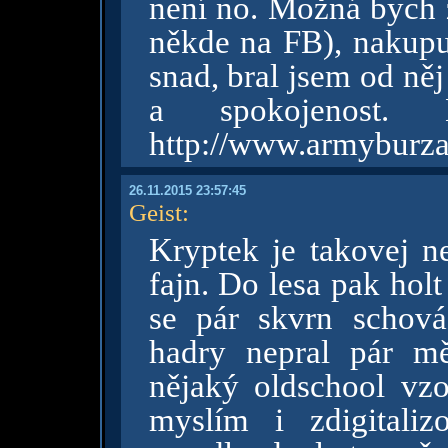
není no. Možná bych z
někde na FB), nakupu
snad, bral jsem od něj
a spokojenost. 
http://www.armyburza
26.11.2015 23:57:45
Geist
:
Kryptek je takovej n
fajn. Do lesa pak hol
se pár skvrn schová,
hadry nepral pár mě
nějaký oldschool vzor
myslím i zdigitaliz