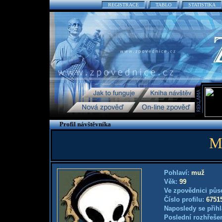
REGISTRACE
TABLO
STATISTIKA
Profil návštěvníka
M
Pohlaví:
muž
Věk:
99
Ve zpovědnici půs
Číslo profilu:
6751
Naposledy se přihl
Poslední rozhřešen