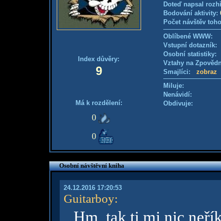
Doteď napsal rozh
Bodování aktivity:
Počet návštěv toho
Oblíbené WWW:
Vstupní dotazník
Osobní statistiky
Index důvěry:
Vztahy na Zpověd
9
Smajlíci:
zobraz
Miluje:
Nenávidí:
Má k rozdělení:
Obdivuje:
0
0
Osobní návštěvní kniha
24.12.2016 17:20:53
Guitarboy
:
Hm, tak ti mi nic neří