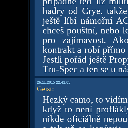
případně teď už mult
hadry od Crye, takže
ještě líbí námořní A
chceš pouštní, nebo l
pro zajímavost. Ak
kontrakt a robí přímo
Jestli pořád ještě Prop
Tru-Spec a ten se u n
26.11.2015 22:41:05
Geist
:
Hezký camo, to vidím 
když to není proflákl
nikde oficiálně nepo