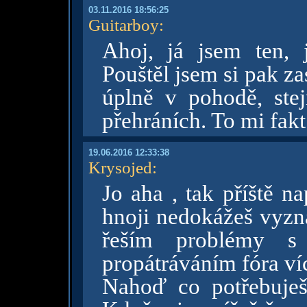
03.11.2016 18:56:25
Guitarboy
:
Ahoj, já jsem ten,
Pouštěl jsem si pak za
úplně v pohodě, ste
přehráních. To mi fakt
19.06.2016 12:33:38
Krysojed
:
Jo aha , tak příště n
hnoji nedokážeš vyzn
řeším problémy s
propátráváním fóra víc
Nahoď co potřebuješ