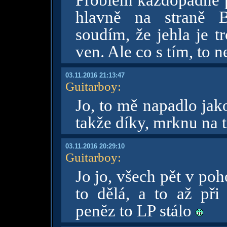
Problém každopádně p
hlavně na straně B
soudím, že jehla je 
ven. Ale co s tím, to n
03.11.2016 21:13:47
Guitarboy
:
Jo, to mě napadlo jak
takže díky, mrknu na 
03.11.2016 20:29:10
Guitarboy
:
Jo jo, všech pět v poh
to dělá, a to až při
peněz to LP stálo