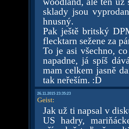
woodland, ale ten už 
sklady jsou vyprodan
hnusný.
Pak ještě britský DP
flecktarn sežene za pá
To je asi všechno, co
napadne, já spíš dá
mam celkem jasně da
tak neřeším. :D
26.11.2015 23:35:23
Geist
:
Jak už ti napsal v dis
US hadry, mariňáck