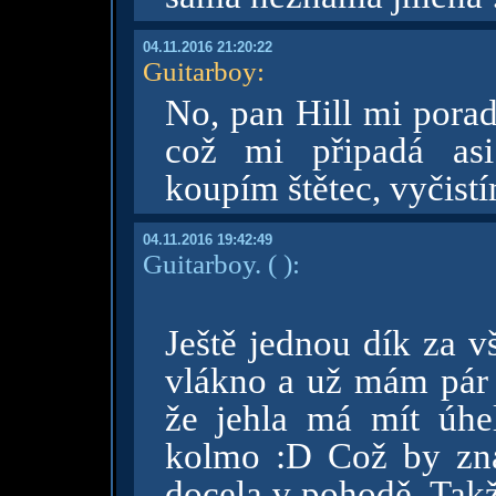
04.11.2016 21:20:22
Guitarboy
:
No, pan Hill mi porad
což mi připadá asi
koupím štětec, vyčist
04.11.2016 19:42:49
Guitarboy.
( )
:
Ještě jednou dík za v
vlákno a už mám pár 
že jehla má mít úhe
kolmo :D Což by zn
docela v pohodě. Takž