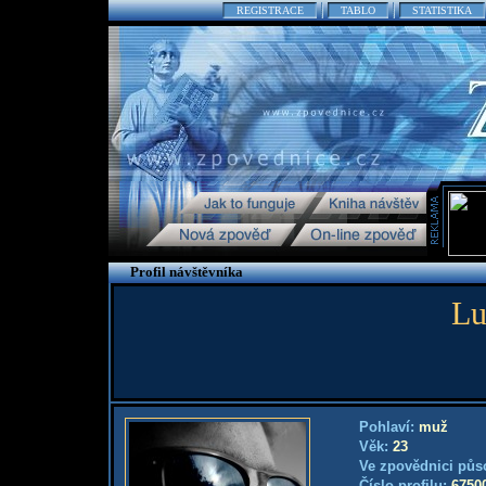
REGISTRACE
TABLO
STATISTIKA
Profil návštěvníka
Lu
Pohlaví:
muž
Věk:
23
Ve zpovědnici půs
Číslo profilu:
6750