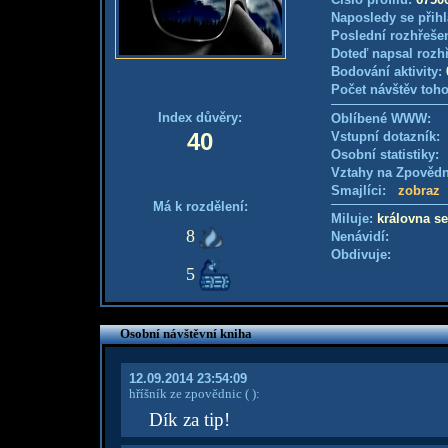
Naposledy se přihl
Poslední rozhřešen
Doteď napsal rozh
Bodování aktivity:
Počet návštěv toho
Index důvěry:
Oblíbené WWW:
40
Vstupní dotazník
Osobní statistiky
Vztahy na Zpověd
Smajlíci:
zobraz
Má k rozdělení:
Miluje:
královna s
8
Nenávidí:
Obdivuje:
5
Osobní návštěvní kniha
12.09.2014 23:54:09
hříšník ze zpovědnic
( )
:
Dík za tip!