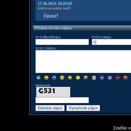
17.06.2014 18:24:25
královna sedmi moří
:
čaune!
Přidání nového zápisu
TVÁ PŘEZDÍVKA:
TVŮJ E-MAIL:
TEXT ZÁPISU:
Opište kod:
Změňte sv