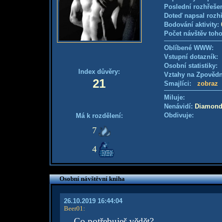
Poslední rozhřešen
Doteď napsal rozh
Bodování aktivity:
Počet návštěv toho
Oblíbené WWW:
Vstupní dotazník
Osobní statistiky
Index důvěry:
Vztahy na Zpověd
21
Smajlíci:
zobraz
Miluje:
Nenávidí:
Diamond
Obdivuje:
Má k rozdělení:
7
4
Osobní návštěvní kniha
26.10.2019 16:44:04
Beer01
:
Co potřebuješ vědět?