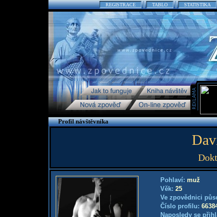
REGISTRACE
TABLO
STATISTIKA
Profil návštěvníka
Dav
Dokt
Pohlaví:
muž
Věk:
25
Ve zpovědnici půs
Číslo profilu:
6638
Naposledy se přihl