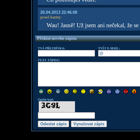
20.04.2013 22:46:08
posel karmy
:
Wau! Jasně! Už jsem ani nečekal, že se 
Přidání nového zápisu
TVÁ PŘEZDÍVKA:
TVŮJ E-MAIL:
TEXT ZÁPISU:
Opište kod: