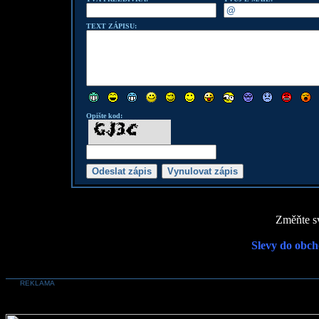
TEXT ZÁPISU:
Opište kod:
Změňte sv
Slevy do obch
REKLAMA