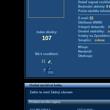
Doteď napsal rozhře
Bodování aktivity:
0 
Počet návštěv tohoto
E-mail:
Oblíbené WWW:
Vstupní dotazník: Je
Osobní statistiky:
z
Index důvěry:
Vztahy na Zpovědni
107
Smajlíci:
zobraz
Miluje:
Nenávidí:
Má k rozdělení:
Obdivuje:
11
7
Osobní návštěvní kniha
Zatím tu není žádný záznam
Přidání nového zápisu
TVÁ PŘEZDÍVKA:
TVŮJ E-MAIL: