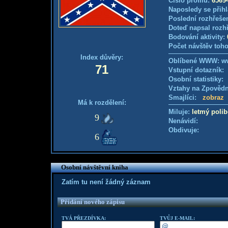
Číslo profilu:
6569
Naposledy se přihl
Poslední rozhřešen
Doteď napsal rozh
Bodování aktivity:
Počet návštěv toho
Index důvěry:
Oblíbené WWW: w
71
Vstupní dotazník
Osobní statistiky
Vztahy na Zpověd
Smajlíci:
zobraz
Má k rozdělení:
Miluje:
letmý polib
9
Nenávidí:
Obdivuje:
6
Osobní návštěvní kniha
Zatím tu není žádný záznam
Přidání nového zápisu
TVÁ PŘEZDÍVKA:
TVŮJ E-MAIL: