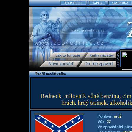
REGISTRACE
TABLO
STATISTIKA
Profil návštěvníka
Redneck, milovník vůně benzínu, cimr
hrách, hrdý tatínek, alkoholi
Pohlaví:
muž
Věk:
37
Ve zpovědnici půs