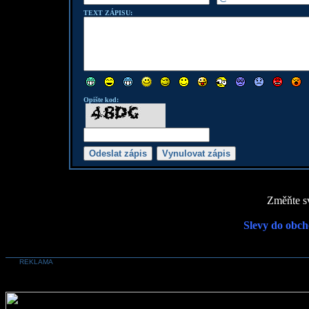
TEXT ZÁPISU:
Opište kod:
Změňte sv
Slevy do obch
REKLAMA