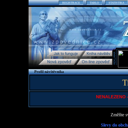
REGISTRACE
TABLO
STATISTIKA
Profil návštěvníka
T
NENALEZENO - P
Změňte sv
Slevy do obch