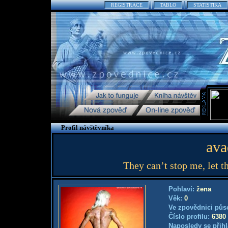
REGISTRACE
TABLO
STATISTIKA
Profil návštěvníka
ava
They can’t stop me, let t
Pohlaví:
žena
Věk:
0
Ve zpovědnici půs
Číslo profilu:
6380
Naposledy se přihl