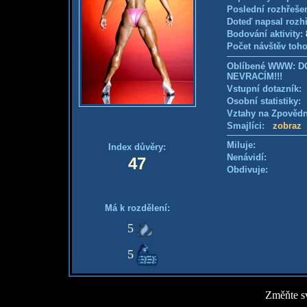
Poslední rozhřešen
Doteď napsal rozh
Bodování aktivity:
Počet návštěv toho
Oblíbené WWW: D
NEVRACÍM!!!
Vstupní dotazník
Osobní statistiky
Vztahy na Zpověd
Smajlíci:
zobraz
Miluje:
Index důvěry:
Nenávidí:
47
Obdivuje:
Má k rozdělení:
5
5
Změňte sv