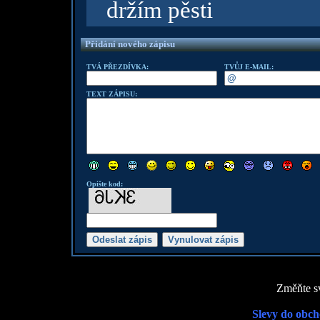
držím pěsti
Přidání nového zápisu
TVÁ PŘEZDÍVKA:
TVŮJ E-MAIL:
TEXT ZÁPISU:
Opište kod:
Změňte sv
Slevy do obch