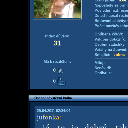
Číslo profilu:
6362
Naposledy se přihl
Poslední rozhřešen
Doteď napsal rozh
Bodování aktivity:
Počet návštěv toho
Oblíbené WWW:
Index důvěry:
Vstupní dotazník
31
Osobní statistiky
Vztahy na Zpověd
Smajlíci:
zobraz
Má k rozdělení:
Miluje:
Nenávidí:
0
Obdivuje:
0
Osobní návštěvní kniha
25.04.2011 02:34:04
jufonka
:
jé, to je dobrý, ta