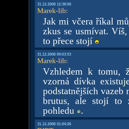
31.12.2008 12:38:00
Marek-lib
:
Jak mi včera říkal mů
zkus se usmívat. Víš,
to přece stojí
31.12.2008 09:03:53
Marek-lib
:
Vzhledem k tomu, ž
vzorná dívka existuj
podstatnějších vazeb n
brutus, ale stojí t
pohledu
.
31.12.2008 01:04:26