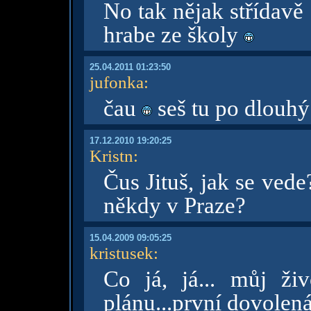
No tak nějak střídavě 
hrabe ze školy
25.04.2011 01:23:50
jufonka
:
čau
seš tu po dlouhý
17.12.2010 19:20:25
Kristn
:
Čus Jituš, jak se ved
někdy v Praze?
15.04.2009 09:05:25
kristusek
:
Co já, já... můj živ
plánu...první dovolená