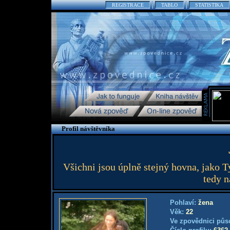
REGISTRACE
TABLO
STATISTIKA
Profil návštěvníka
Všichni jsou úplně stejný hovna, jako T
tedy n
Pohlaví:
žena
Věk:
22
Ve zpovědnici půs