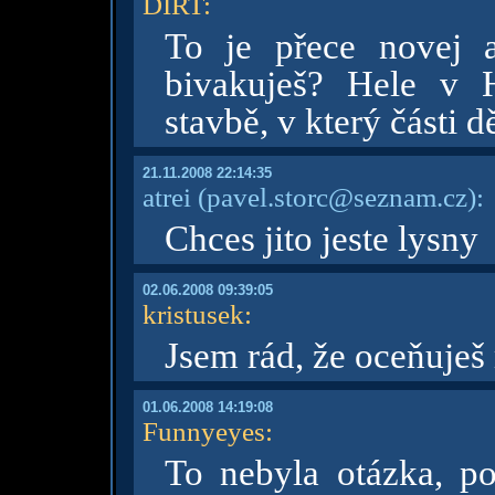
DIRT
:
To je přece novej a
bivakuješ? Hele v H
stavbě, v který části d
21.11.2008 22:14:35
atrei
(pavel.storc@seznam.cz)
:
Chces jito jeste lysny
02.06.2008 09:39:05
kristusek
:
Jsem rád, že oceňuje
01.06.2008 14:19:08
Funnyeyes
:
To nebyla otázka, po