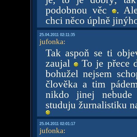
podobnou věc
. Al
chci něco úplně jinýho
25.04.2011 02:11:35
jufonka
:
Tak aspoň se ti obje
zaujal
To je přece d
bohužel nejsem sch
člověka a tim pádem
nikdo jinej nebude
studuju žurnalistiku n
25.04.2011 02:01:17
jufonka
: