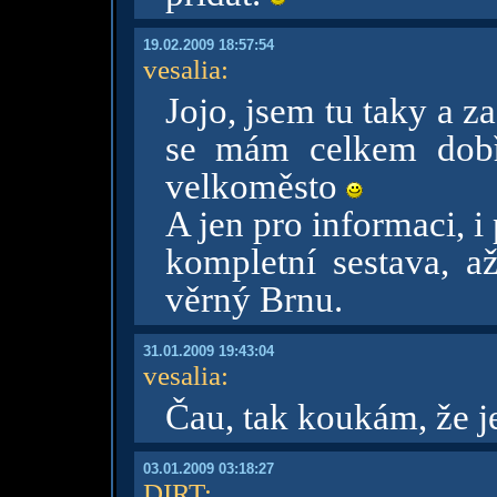
19.02.2009 18:57:54
vesalia
:
Jojo, jsem tu taky a z
se mám celkem dobř
velkoměsto
A jen pro informaci, i
kompletní sestava, až
věrný Brnu.
31.01.2009 19:43:04
vesalia
:
Čau, tak koukám, že j
03.01.2009 03:18:27
DIRT
: