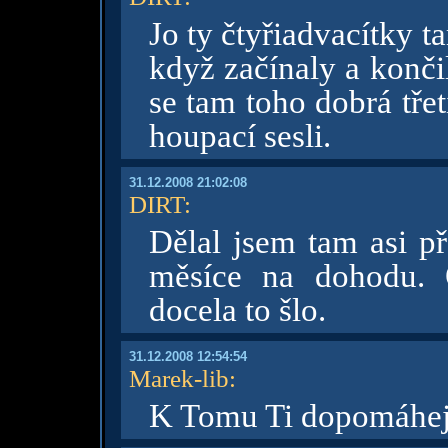
Jo ty čtyřiadvacítky 
když začínaly a konči
se tam toho dobrá tře
houpací sesli.
31.12.2008 21:02:08
DIRT
:
Dělal jsem tam asi p
měsíce na dohodu. O
docela to šlo.
31.12.2008 12:54:54
Marek-lib
:
K Tomu Ti dopomáhe