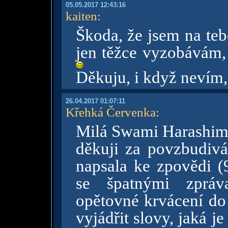
05.05.2017 12:43:16
kaiten
:
Škoda, že jsem na teb
jen těžce vyzobávám, 
Děkuju, i když nevím, 
26.04.2017 01:07:11
Křehká Červenka
:
Milá Swami Harashim
děkuji za povzbudivá 
napsala ke zpovědi (
se špatnými zpráv
opětovné krvácení d
vyjádřit slovy, jaká j