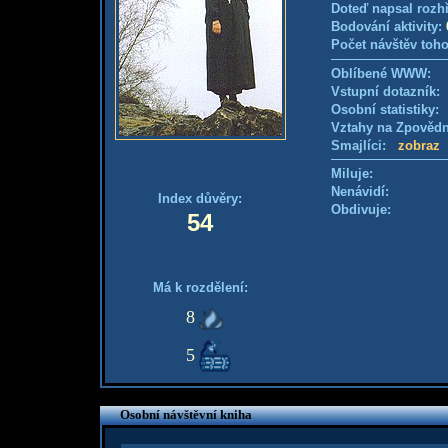
Doteď napsal rozh
Bodování aktivity:
Počet návštěv toho
Oblíbené WWW:
Vstupní dotazník
Osobní statistiky
Vztahy na Zpověd
Smajlíci:
zobraz
Miluje:
Nenávidí:
Index důvěry:
Obdivuje:
54
Má k rozdělení:
8
5
Osobní návštěvní kniha