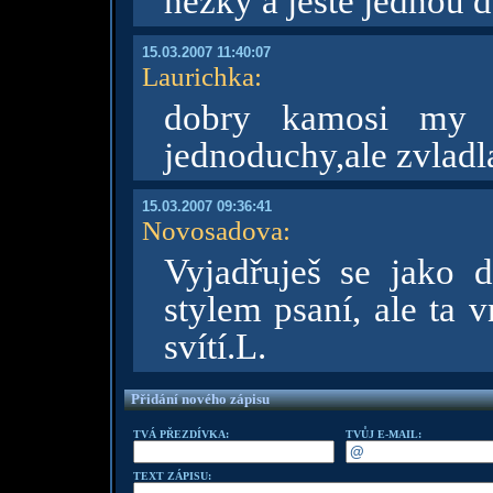
hezky a ještě jednou 
15.03.2007 11:40:07
Laurichka
:
dobry kamosi my p
jednoduchy,ale zvladla
15.03.2007 09:36:41
Novosadova
:
Vyjadřuješ se jako 
stylem psaní, ale ta v
svítí.L.
Přidání nového zápisu
TVÁ PŘEZDÍVKA:
TVŮJ E-MAIL:
TEXT ZÁPISU: