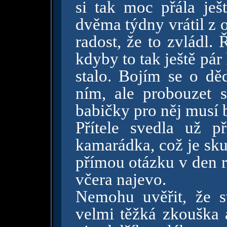
si tak moc přála ješt
dvěma týdny vrátil z 
radost, že to zvládl. Ř
kdyby to tak ještě pár 
stalo. Bojím se o dě
ním, ale probouzet 
babičky pro něj musí 
Přítele svedla už 
kamarádka, což je sk
přímou otázku v den r
včera najevo.
Nemohu uvěřit, že s
velmi těžká zkouška a