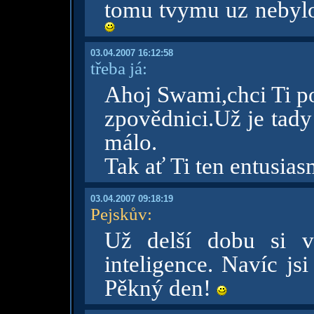
tomu tvymu uz nebyl
03.04.2007 16:12:58
třeba já:
Ahoj Swami,chci Ti po
zpovědnici.Už je tady
málo.
Tak ať Ti ten entusias
03.04.2007 09:18:19
Pejskův
:
Už delší dobu si 
inteligence. Navíc js
Pěkný den!