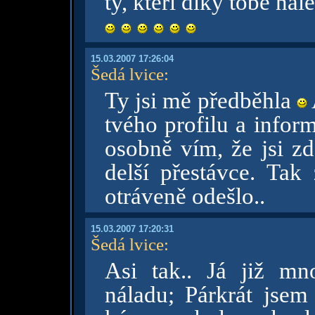
ty, kteří díky tobě nal
15.03.2007 17:26:04
Šedá lvice
:
Ty jsi mě předběhla
tvého profilu a infor
osobně vím, že jsi zd
delší přestávce. Tak
otráveně odešlo..
15.03.2007 17:20:31
Šedá lvice
:
Asi tak.. Já již m
náladu; Párkrát jsem