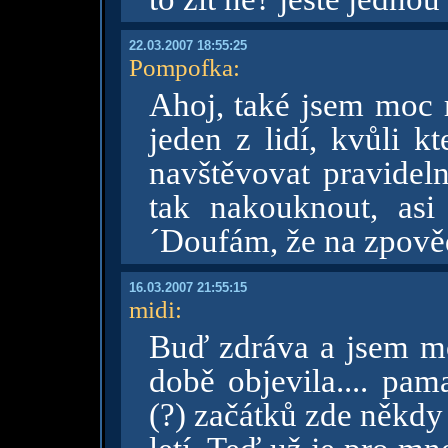
22.03.2007 18:55:25
Pompofka
:
Ahoj, také jsem moc rá
jeden z lidí, kvůli k
navštěvovat pravidel
tak nakouknout, asi 
´Doufám, že na zpověd
16.03.2007 21:55:15
midi
:
Buď zdráva a jsem moc
době objevila.... pam
(?) začátků zde někdy 