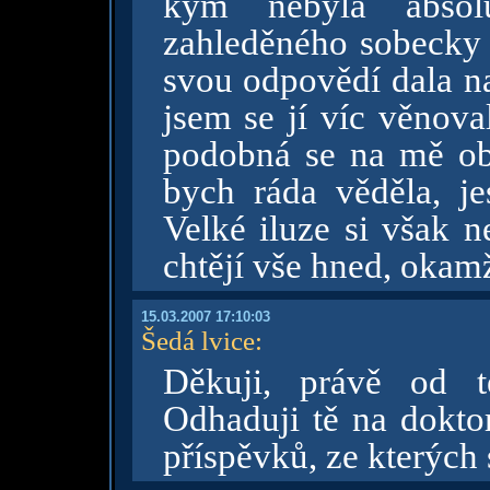
kým nebyla absolu
zahleděného sobecky 
svou odpovědí dala na
jsem se jí víc věnova
podobná se na mě ob
bych ráda věděla, je
Velké iluze si však n
chtějí vše hned, okamž
15.03.2007 17:10:03
Šedá lvice
:
Děkuji, právě od t
Odhaduji tě na dokto
příspěvků, ze kterých