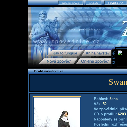
REGISTRACE
TABLO
STATISTIKA
Profil návštěvníka
Swam
Pohlaví:
žena
Věk:
52
Ve zpovědnici půs
Číslo profilu:
6203
Naposledy se přihl
Poslední rozhřešen