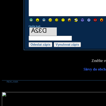
Opište kod:
Změňte sv
Slevy do obch
REKLAMA