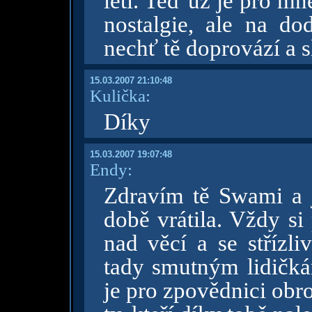
letí. Teď už je pro m
nostalgie, ale na do
nechť tě doprovází a s
15.03.2007 21:10:48
Kulička:
Díky
15.03.2007 19:07:48
Endy:
Zdravím tě Swami a j
době vrátila. Vždy si
nad věcí a se stříz
tady smutným lidičká
je pro zpovědnici obr