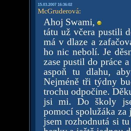
15.03.2007 16:36:02
McGruderová
:
Ahoj Swami,
tátu už včera pustili
má v dlaze a zafačova
ho nic nebolí. Je děs
zase pustil do práce a
aspoň tu dlahu, ab
Nejméně tři týdny bu
trochu odpočine. Děk
jsi mi. Do školy j
pomocí spolužáka za je
jsem rozhodnutá si t