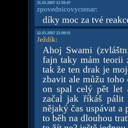
31.03.2007 21:55:47
zpovednicovyctenar:
díky moc za tvé reakc
22.03.2007 21:08:51
Ježdík
:
Ahoj Swami (zvláštní
fajn taky mám teorii 
tak že ten drak je moj
zbavit ale můžu toho
on spal celý pět let
začal jak říkáš páli
nějaký čas uspávat a 
to běh na dlouhou trať
to žít ne? ještě jednou