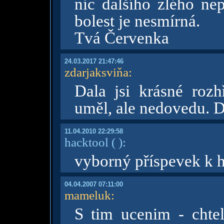
nic dalšího zlého nep
bolest je nesmírná.
Tvá Červenka
24.03.2017 21:47:46
zdarjaksviňa
:
Dala jsi krásné rozh
uměl, ale nedovedu. D
11.04.2010 22:29:58
hacktool
( )
:
vyborný příspevek k 
04.04.2007 07:11:00
mameluk
:
S tim ucenim - chtel 