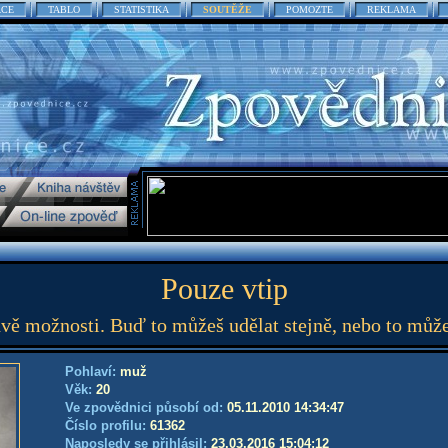
ACE
TABLO
STATISTIKA
SOUTĚŽE
POMOZTE
REKLAMA
Pouze vtip
vě možnosti. Buď to můžeš udělat stejně, nebo to může
Pohlaví:
muž
Věk:
20
Ve zpovědnici působí od:
05.11.2010 14:34:47
Číslo profilu:
61362
Naposledy se přihlásil:
23.03.2016 15:04:12