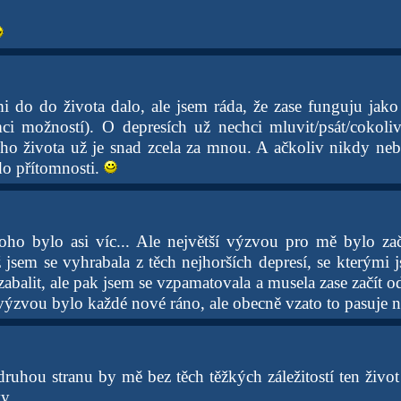
i do do života dalo, ale jsem ráda, že zase funguju jak
ci možností). O depresích už nechci mluvit/psát/cokoli
ho života už je snad zcela za mnou. A ačkoliv nikdy ne
 do přítomnosti.
o bylo asi víc... Ale největší výzvou pro mě bylo zač
jsem se vyhrabala z těch nejhorších depresí, se kterými j
zabalit, ale pak jsem se vzpamatovala a musela zase začít o
výzvou bylo každé nové ráno, ale obecně vzato to pasuje n
druhou stranu by mě bez těch těžkých záležitostí ten život 
y.