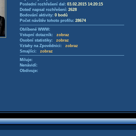
Poslední rozhřešení dal:
03.02.2015 14:20:15
Doteď napsal rozhřešení:
2628
Bodování aktivity:
0 bodů
Počet návštěv tohoto profilu:
28674
Oblíbené WWW:
Vstupní dotazník:
zobraz
Osobní statistiky:
zobraz
Vztahy na Zpovědnici:
zobraz
Smajlíci:
zobraz
Miluje:
Nenávidí:
Obdivuje: