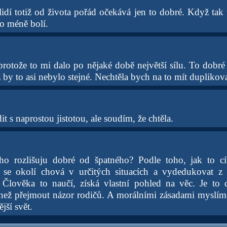
lidí totiž od života pořád očekává jen to dobré. Když tak 
to méně bolí.
protože to mi dalo po nějaké době největší sílu. To dobré 
ž by to asi nebylo stejné. Nechtěla bych na to mít duplik
t s naprostou jistotou, ale soudím, že chtěla.
ho rozlišuju dobré od špatného? Podle toho, jak to cít
 se okolí chová v určitých situacích a vydedukovat z t
. Člověka to naučí, získá vlastní pohled na věc. Je to
ež přejmout názor rodičů. A morálními zásadami myslím 
jší svět.