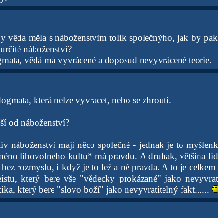
by věda měla s náboženstvím tolik společnýho, jak by pak
 určité náboženství?
ata, vědá má vyvrácené a doposud nevyvrácené teorie.
ogmata, která nelze vyvracet, nebo se zhroutí.
iší od náboženství?
liv náboženství mají něco společné - jednak je to myšlen
éno libovolného kultu* má pravdu. A druhak, většina lidí 
 bez rozmyslu, i když je to lež a né pravda. A to je celkem j
eistu, který bere vše "vědecky prokázané" jako nevyvrat
atika, který bere "slovo boží" jako nevyvratitelný fakt......