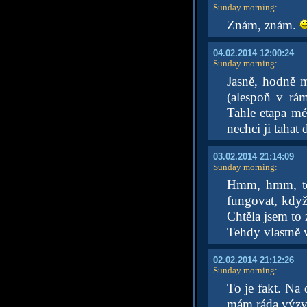
Sunday morning
:
Znám, znám.
04.02.2014 12:00:24
Sunday morning
:
Jasně, hodně m
(alespoň v rám
Tahle etapa mé
nechci ji tahat
03.02.2014 21:14:09
Sunday morning
:
Hmm, hmm, toh
fungovat, když 
Chtěla jsem to 
Tehdy vlastně 
02.02.2014 21:12:26
Sunday morning
:
To je fakt. Na 
mám ráda výzv