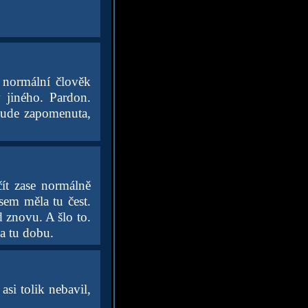
o normální člověk
v jiného. Pardon.
bude zapomenuta,
ít zase normálně
sem měla tu čest.
d znovu. A šlo to.
a tu dobu.
asi tolik nebavil,