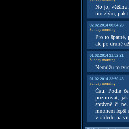
No jo, většina 
tím zlým, pak 
02.02.2014 00:04:28
Sunday morning
:
Pro to špatné, 
ale po druhé u
01.02.2014 23:52:21
Sunday morning
:
Nemůžu to tvrdi
01.02.2014 22:50:43
Sunday morning
:
Čau. Podle če
pozorovat, jak
správně či ne
mnohem lepší n
v ohledu na vně