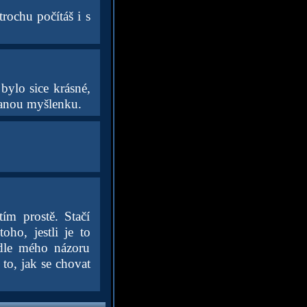
trochu počítáš i s
bylo sice krásné,
ovanou myšlenku.
ím prostě. Stačí
oho, jestli je to
 dle mého názoru
to, jak se chovat