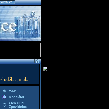
KONTAKT
š udělat jinak.
V.I.P.
Moderátor
Člen klubu
Zpovědnice