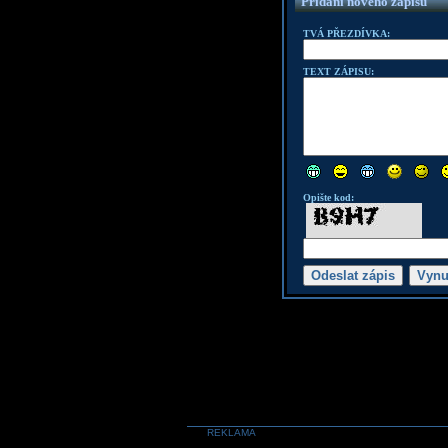
Přidání nového zápisu
TVÁ PŘEZDÍVKA:
TEXT ZÁPISU:
Opište kod:
REKLAMA