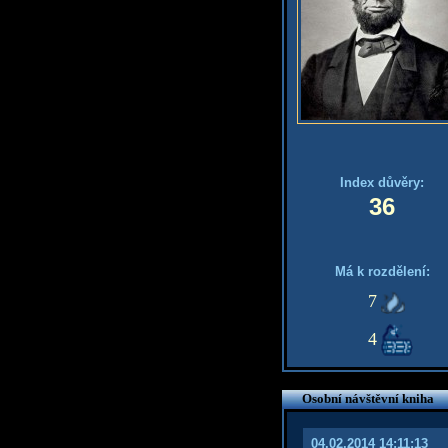
Index důvěry:
36
Má k rozdělení:
7
4
Osobní návštěvní kniha
04.02.2014 14:11:13