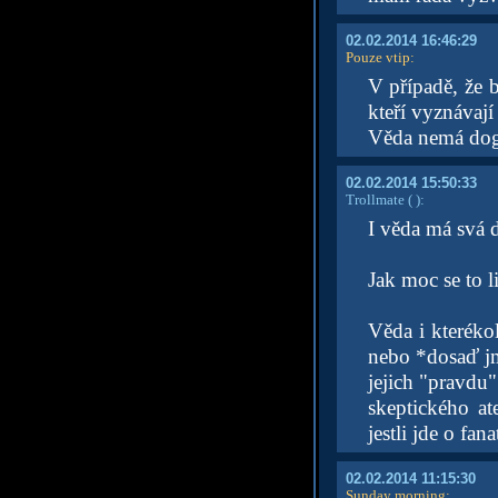
02.02.2014 16:46:29
Pouze vtip
:
V případě, že 
kteří vyznávají
Věda nemá dogm
02.02.2014 15:50:33
Trollmate
( )
:
I věda má svá d
Jak moc se to l
Věda i kteréko
nebo *dosaď jm
jejich "pravdu"
skeptického at
jestli jde o fan
02.02.2014 11:15:30
Sunday morning
: